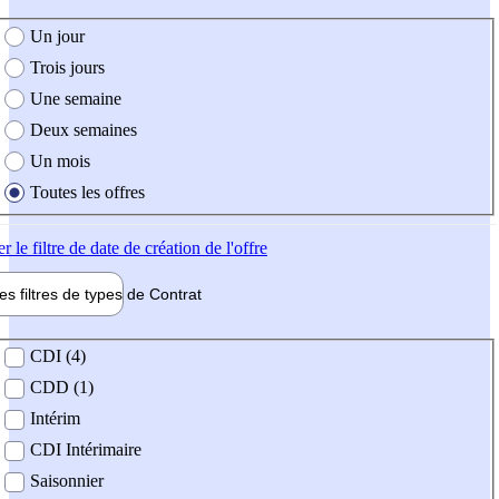
e création de l'offre
Un jour
Trois jours
Une semaine
Deux semaines
Un mois
Toutes les offres
er
le filtre de date de création de l'offre
les filtres de types de
Contrat
de contrat
CDI (4)
CDD (1)
Intérim
CDI Intérimaire
Saisonnier