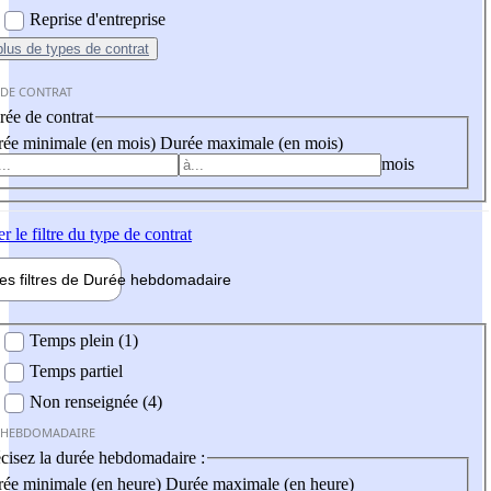
Reprise d'entreprise
plus
de types de contrat
 DE CONTRAT
ée de contrat
ée minimale (en mois)
Durée maximale (en mois)
mois
er
le filtre du type de contrat
les filtres de
Durée hebdo
madaire
 hebdomadaire
Temps plein (1)
Temps partiel
Non renseignée (4)
 HEBDOMADAIRE
cisez la durée hebdomadaire :
ée minimale (en heure)
Durée maximale (en heure)