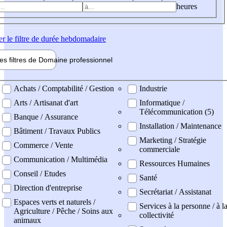
heures
er
le filtre de durée hebdomadaire
les filtres de
Domaine pro
fessionnel
ne professionel
Achats / Comptabilité / Gestion
Industrie
Arts / Artisanat d'art
Informatique /
Télécommunication (5)
Banque / Assurance
Installation / Maintenance
Bâtiment / Travaux Publics
Marketing / Stratégie
Commerce / Vente
commerciale
Communication / Multimédia
Ressources Humaines
Conseil / Etudes
Santé
Direction d'entreprise
Secrétariat / Assistanat
Espaces verts et naturels /
Services à la personne / à l
Agriculture / Pêche / Soins aux
collectivité
animaux