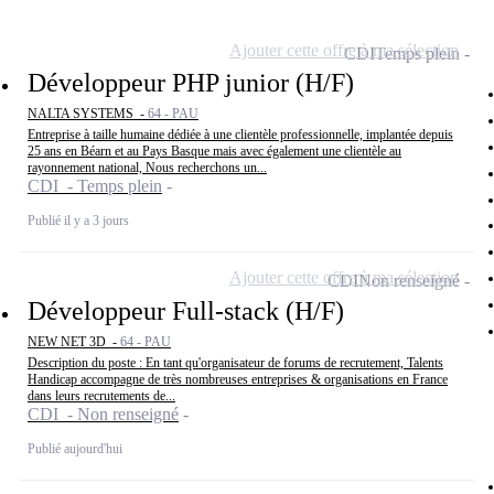
Ajouter cette offre à ma sélection
CDI
Temps plein
Développeur PHP junior (H/F)
NALTA SYSTEMS -
64 - PAU
Entreprise à taille humaine dédiée à une clientèle professionnelle, implantée depuis
25 ans en Béarn et au Pays Basque mais avec également une clientèle au
rayonnement national, Nous recherchons un...
CDI - Temps plein
Publié il y a 3 jours
Ajouter cette offre à ma sélection
CDI
Non renseigné
Développeur Full-stack (H/F)
NEW NET 3D -
64 - PAU
Description du poste : En tant qu'organisateur de forums de recrutement, Talents
Handicap accompagne de très nombreuses entreprises & organisations en France
dans leurs recrutements de...
CDI - Non renseigné
Publié aujourd'hui