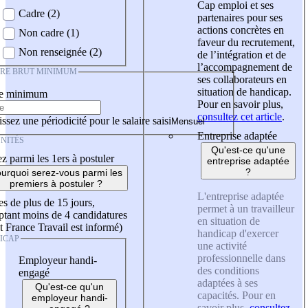
Cap emploi et ses
Cadre (2)
partenaires pour ses
actions concrètes en
Non cadre (1)
faveur du recrutement,
Non renseignée (2)
de l’intégration et de
l’accompagnement de
IRE BRUT MINIMUM
ses collaborateurs en
situation de handicap.
re minimum
Pour en savoir plus,
consultez cet article
.
ssez une périodicité pour le salaire saisi
Entreprise adaptée
NITÉS
Qu'est-ce qu'une
z parmi les 1ers à postuler
entreprise adaptée
?
urquoi serez-vous parmi les
premiers à postuler ?
L'entreprise adaptée
es de plus de 15 jours,
permet à un travailleur
tant moins de 4 candidatures
en situation de
t France Travail est informé)
handicap d'exercer
ICAP
une activité
professionnelle dans
Employeur handi-
des conditions
engagé
adaptées à ses
Qu'est-ce qu'un
capacités. Pour en
employeur handi-
savoir plus,
consultez