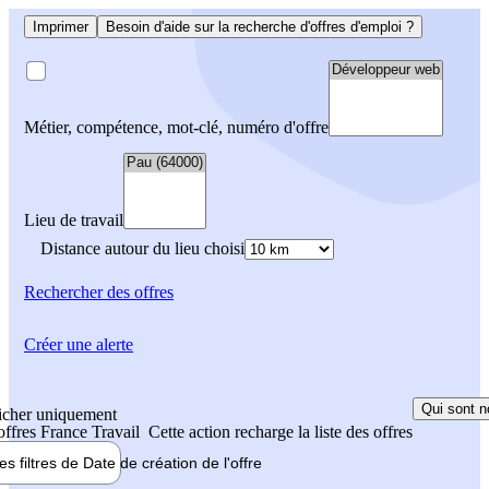
Imprimer
Besoin d'aide sur la recherche d'offres d'emploi ?
Métier, compétence, mot-clé, numéro d'offre
Lieu de travail
Distance autour du lieu choisi
Rechercher
des offres
Créer une alerte
Qui sont n
icher uniquement
 offres France Travail
Cette action recharge la liste des offres
les filtres de
Date de création
de l'offre