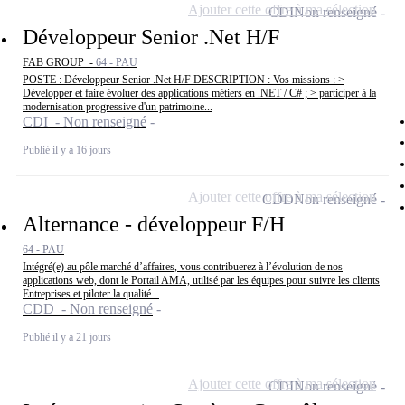
Ajouter cette offre à ma sélection
CDI
Non renseigné
Développeur Senior .Net H/F
FAB GROUP -
64 - PAU
POSTE : Développeur Senior .Net H/F DESCRIPTION : Vos missions : >
Développer et faire évoluer des applications métiers en .NET / C# ; > participer à la
modernisation progressive d'un patrimoine...
CDI - Non renseigné
Publié il y a 16 jours
Ajouter cette offre à ma sélection
CDD
Non renseigné
Alternance - développeur F/H
64 - PAU
Intégré(e) au pôle marché d’affaires, vous contribuerez à l’évolution de nos
applications web, dont le Portail AMA, utilisé par les équipes pour suivre les clients
Entreprises et piloter la qualité...
CDD - Non renseigné
Publié il y a 21 jours
Ajouter cette offre à ma sélection
CDI
Non renseigné