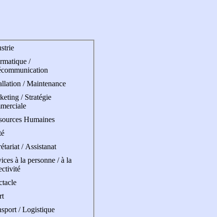
strie
rmatique /
écommunication
allation / Maintenance
eting / Stratégie
merciale
sources Humaines
té
étariat / Assistanat
ices à la personne / à la
ectivité
ctacle
rt
sport / Logistique