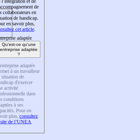
 l’intégration et de
’accompagnement de
s collaborateurs en
tuation de handicap.
ur en savoir plus,
nsultez cet article
.
treprise adaptée
Qu'est-ce qu'une
entreprise adaptée
?
entreprise adaptée
rmet à un travailleur
 situation de
ndicap d'exercer
e activité
ofessionnelle dans
s conditions
aptées à ses
pacités. Pour en
voir plus,
consultez
 site de l’UNEA
.