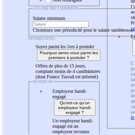
de
l
SALAIRE BRUT MINIMUM
se
si
Salaire minimum
Po
co
Choisissez une périodicité pour le salaire saisi
En
OPPORTUNITÉS
Soyez parmi les 1ers à postuler
Pourquoi serez-vous parmi les
premiers à postuler ?
L'
Offres de plus de 15 jours,
pe
comptant moins de 4 candidatures
en
(dont France Travail est informé)
ha
HANDICAP
un
pr
Employeur handi-
de
engagé
ad
Qu'est-ce qu'un
ca
employeur handi-
sa
engagé ?
le
Un employeur handi-
engagé est un
employeur reconnu