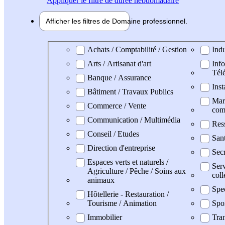
Appliquer
le filtre de durée hebdomadaire
Afficher les filtres de
Domaine pro
fessionnel
Domaine professionel
Achats / Comptabilité / Gestion
Indu
Arts / Artisanat d'art
Info
Tél
Banque / Assurance
Inst
Bâtiment / Travaux Publics
Mark
Commerce / Vente
com
Communication / Multimédia
Res
Conseil / Etudes
San
Direction d'entreprise
Secr
Espaces verts et naturels /
Serv
Agriculture / Pêche / Soins aux
coll
animaux
Spe
Hôtellerie - Restauration /
Tourisme / Animation
Spo
Immobilier
Tran