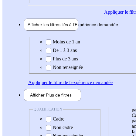
Appliquer
le fil
Afficher les filtres liés à l'
Expérience
demandée
Expérience demandée
Moins de 1 an
De 1 à 3 ans
Plus de 3 ans
Non renseignée
Appliquer
le filtre de l'expérience demandée
Afficher
Plus de
filtres
QUALIFICATION
pa
Ca
Cadre
pa
ac
Non cadre
fa
Non renseignée