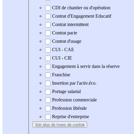
CDI de chantier ou d'opération
Contrat d'Engagement Educatif
Contrat intermittent
Contrat pacte
Contrat d'usage
CUI - CAE
CUI - CIE
Engagement à servir dans la réserve
Franchise
Insertion par l'activ.éco.
Portage salarial
Profession commerciale
Profession libérale
Reprise d'entreprise
Voir plus
de types de contrat