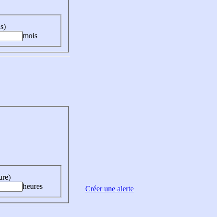
s)
mois
ure)
heures
Créer une alerte