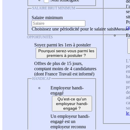
de
l
SALAIRE BRUT MINIMUM
se
si
Salaire minimum
Po
co
Choisissez une périodicité pour le salaire saisi
En
OPPORTUNITÉS
Soyez parmi les 1ers à postuler
Pourquoi serez-vous parmi les
premiers à postuler ?
L'
Offres de plus de 15 jours,
pe
comptant moins de 4 candidatures
en
(dont France Travail est informé)
ha
HANDICAP
un
pr
Employeur handi-
de
engagé
ad
Qu'est-ce qu'un
ca
employeur handi-
sa
engagé ?
le
Un employeur handi-
engagé est un
employeur reconnu