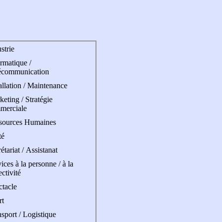
strie
rmatique /
écommunication
allation / Maintenance
eting / Stratégie
merciale
sources Humaines
té
étariat / Assistanat
ices à la personne / à la
ectivité
ctacle
rt
sport / Logistique