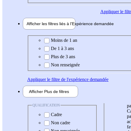
Appliquer
le fil
Afficher les filtres liés à l'
Expérience
demandée
Expérience demandée
Moins de 1 an
De 1 à 3 ans
Plus de 3 ans
Non renseignée
Appliquer
le filtre de l'expérience demandée
Afficher
Plus de
filtres
QUALIFICATION
pa
Ca
Cadre
pa
ac
Non cadre
fa
Non renseignée