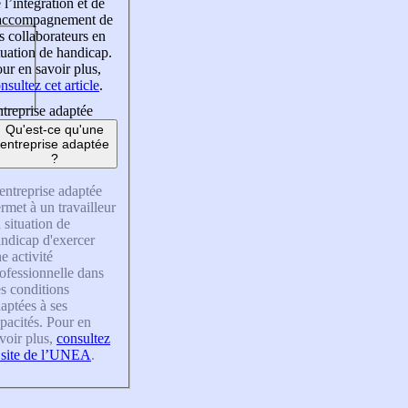
 l’intégration et de
’accompagnement de
s collaborateurs en
tuation de handicap.
ur en savoir plus,
nsultez cet article
.
treprise adaptée
Qu'est-ce qu'une
entreprise adaptée
?
entreprise adaptée
rmet à un travailleur
 situation de
ndicap d'exercer
e activité
ofessionnelle dans
s conditions
aptées à ses
pacités. Pour en
voir plus,
consultez
 site de l’UNEA
.