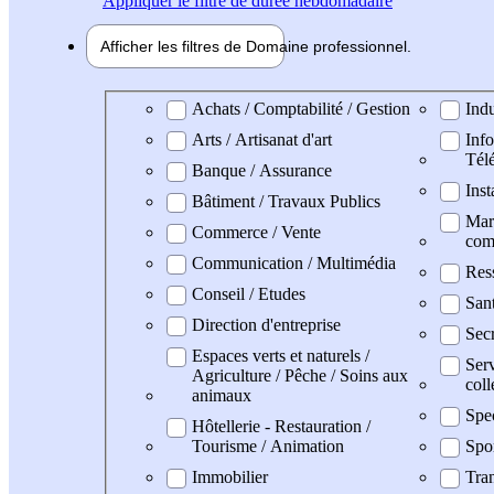
Appliquer
le filtre de durée hebdomadaire
Afficher les filtres de
Domaine pro
fessionnel
Domaine professionel
Achats / Comptabilité / Gestion
Indu
Arts / Artisanat d'art
Info
Tél
Banque / Assurance
Inst
Bâtiment / Travaux Publics
Mark
Commerce / Vente
com
Communication / Multimédia
Res
Conseil / Etudes
San
Direction d'entreprise
Secr
Espaces verts et naturels /
Serv
Agriculture / Pêche / Soins aux
coll
animaux
Spe
Hôtellerie - Restauration /
Tourisme / Animation
Spo
Immobilier
Tran