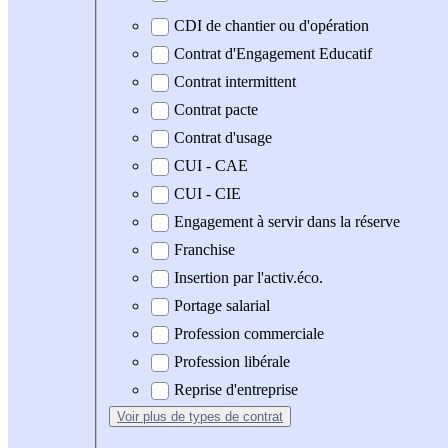
CDI de chantier ou d'opération
Contrat d'Engagement Educatif
Contrat intermittent
Contrat pacte
Contrat d'usage
CUI - CAE
CUI - CIE
Engagement à servir dans la réserve
Franchise
Insertion par l'activ.éco.
Portage salarial
Profession commerciale
Profession libérale
Reprise d'entreprise
Voir plus
de types de contrat