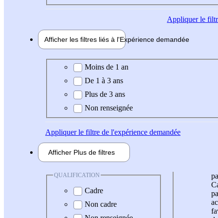
Appliquer
le fil
Afficher les filtres liés à l'
Expérience
demandée
Expérience demandée
Moins de 1 an
De 1 à 3 ans
Plus de 3 ans
Non renseignée
Appliquer
le filtre de l'expérience demandée
Afficher
Plus de
filtres
QUALIFICATION
pa
Ca
Cadre
pa
ac
Non cadre
fa
Non renseignée