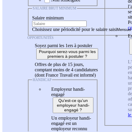
de
l
SALAIRE BRUT MINIMUM
se
si
Salaire minimum
Po
co
Choisissez une périodicité pour le salaire saisi
En
OPPORTUNITÉS
Soyez parmi les 1ers à postuler
Pourquoi serez-vous parmi les
premiers à postuler ?
L'
Offres de plus de 15 jours,
pe
comptant moins de 4 candidatures
en
(dont France Travail est informé)
ha
HANDICAP
un
pr
Employeur handi-
de
engagé
ad
Qu'est-ce qu'un
ca
employeur handi-
sa
engagé ?
le
Un employeur handi-
engagé est un
employeur reconnu