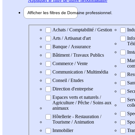
Appliquer
le filtre de durée hebdomadaire
Afficher les filtres de
Domaine pro
fessionnel
Domaine professionel
Achats / Comptabilité / Gestion
Indu
Arts / Artisanat d'art
Info
Tél
Banque / Assurance
Inst
Bâtiment / Travaux Publics
Mark
Commerce / Vente
com
Communication / Multimédia
Res
Conseil / Etudes
San
Direction d'entreprise
Secr
Espaces verts et naturels /
Serv
Agriculture / Pêche / Soins aux
coll
animaux
Spe
Hôtellerie - Restauration /
Tourisme / Animation
Spo
Immobilier
Tran