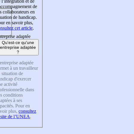
 l’intégration et de
’accompagnement de
s collaborateurs en
tuation de handicap.
ur en savoir plus,
nsultez cet article
.
treprise adaptée
Qu'est-ce qu'une
entreprise adaptée
?
entreprise adaptée
rmet à un travailleur
 situation de
ndicap d'exercer
e activité
ofessionnelle dans
s conditions
aptées à ses
pacités. Pour en
voir plus,
consultez
 site de l’UNEA
.