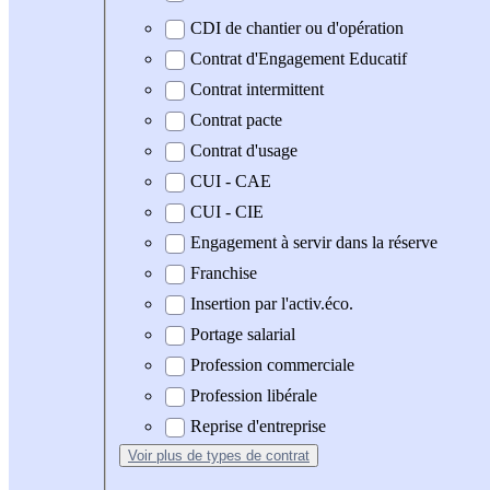
CDI de chantier ou d'opération
Contrat d'Engagement Educatif
Contrat intermittent
Contrat pacte
Contrat d'usage
CUI - CAE
CUI - CIE
Engagement à servir dans la réserve
Franchise
Insertion par l'activ.éco.
Portage salarial
Profession commerciale
Profession libérale
Reprise d'entreprise
Voir plus
de types de contrat