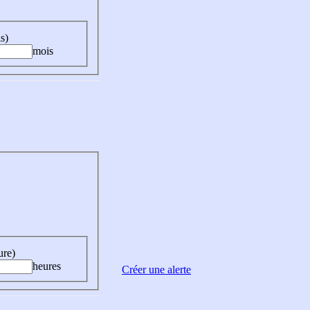
s)
mois
ure)
heures
Créer une alerte