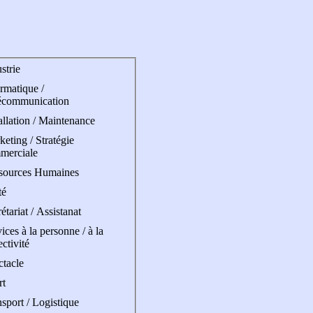
strie
rmatique /
écommunication
allation / Maintenance
eting / Stratégie
merciale
sources Humaines
té
étariat / Assistanat
ices à la personne / à la
ectivité
ctacle
rt
sport / Logistique