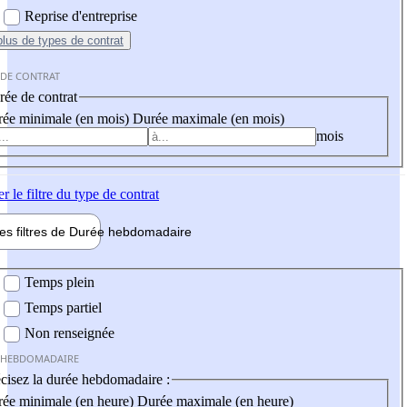
Reprise d'entreprise
plus
de types de contrat
 DE CONTRAT
ée de contrat
ée minimale (en mois)
Durée maximale (en mois)
mois
er
le filtre du type de contrat
les filtres de
Durée hebdo
madaire
 hebdomadaire
Temps plein
Temps partiel
Non renseignée
 HEBDOMADAIRE
cisez la durée hebdomadaire :
ée minimale (en heure)
Durée maximale (en heure)