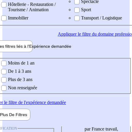
Spectacle
Hôtellerie - Restauration /
Tourisme / Animation
Sport
Immobilier
Transport / Logistique
Appliquer
le filtre du domaine professi
es filtres liés à l'
Expérience
demandée
ience demandée
Moins de 1 an
De 1 à 3 ans
Plus de 3 ans
Non renseignée
er
le filtre de l'expérience demandée
Plus De
Filtres
IFICATION
par France travail,