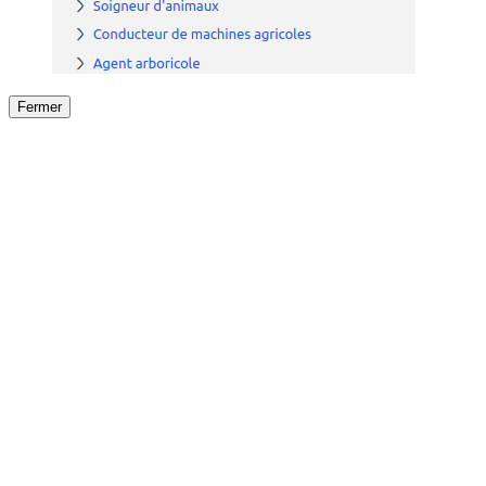
Fermer
Fermer
le détail de l'offre
/
Offre
sur
Offre précéden