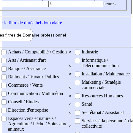
heures
er
le filtre de durée hebdomadaire
les filtres de
Domaine pro
fessionnel
ne professionel
Achats / Comptabilité / Gestion
Industrie
Arts / Artisanat d'art
Informatique /
Télécommunication
Banque / Assurance
Installation / Maintenance
Bâtiment / Travaux Publics
Marketing / Stratégie
Commerce / Vente
commerciale
Communication / Multimédia
Ressources Humaines
Conseil / Etudes
Santé
Direction d'entreprise
Secrétariat / Assistanat
Espaces verts et naturels /
Services à la personne / à l
Agriculture / Pêche / Soins aux
collectivité
animaux