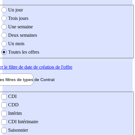
e création de l'offre
Un jour
Trois jours
Une semaine
Deux semaines
Un mois
Toutes les offres
er
le filtre de date de création de l'offre
les filtres de types de
Contrat
de contrat
CDI
CDD
Intérim
CDI Intérimaire
Saisonnier