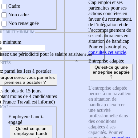
Cap emploi et ses
Cadre
partenaires pour ses
actions concrètes en
Non cadre
faveur du recrutement,
Non renseignée
de l’intégration et de
l’accompagnement de
IRE BRUT MINIMUM
ses collaborateurs en
situation de handicap.
re minimum
Pour en savoir plus,
consultez cet article
.
ssez une périodicité pour le salaire saisi
Entreprise adaptée
NITÉS
Qu'est-ce qu'une
z parmi les 1ers à postuler
entreprise adaptée
?
urquoi serez-vous parmi les
premiers à postuler ?
L'entreprise adaptée
es de plus de 15 jours,
permet à un travailleur
tant moins de 4 candidatures
en situation de
t France Travail est informé)
handicap d'exercer
ICAP
une activité
professionnelle dans
Employeur handi-
des conditions
engagé
adaptées à ses
Qu'est-ce qu'un
capacités. Pour en
employeur handi-
savoir plus,
consultez