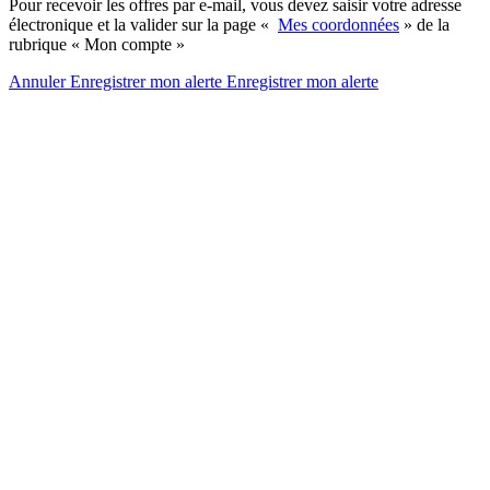
Pour recevoir les offres par e-mail, vous devez saisir votre adresse
électronique et la valider sur la page «
Mes coordonnées
» de la
rubrique « Mon compte »
Annuler
Enregistrer mon alerte
Enregistrer
mon alerte