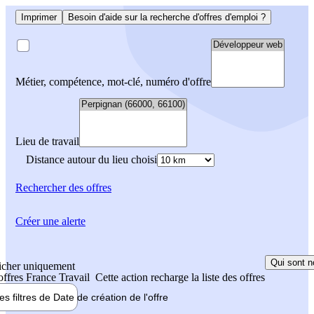
Imprimer
Besoin d'aide sur la recherche d'offres d'emploi ?
Métier, compétence, mot-clé, numéro d'offre
Lieu de travail
Distance autour du lieu choisi
Rechercher
des offres
Créer une alerte
Qui sont n
icher uniquement
 offres France Travail
Cette action recharge la liste des offres
les filtres de
Date de création
de l'offre