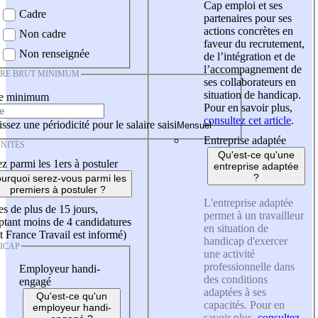
Cap emploi et ses
Cadre
partenaires pour ses
actions concrètes en
Non cadre
faveur du recrutement,
Non renseignée
de l’intégration et de
l’accompagnement de
IRE BRUT MINIMUM
ses collaborateurs en
situation de handicap.
re minimum
Pour en savoir plus,
consultez cet article
.
ssez une périodicité pour le salaire saisi
Entreprise adaptée
NITÉS
Qu'est-ce qu'une
z parmi les 1ers à postuler
entreprise adaptée
?
urquoi serez-vous parmi les
premiers à postuler ?
L'entreprise adaptée
es de plus de 15 jours,
permet à un travailleur
tant moins de 4 candidatures
en situation de
t France Travail est informé)
handicap d'exercer
ICAP
une activité
professionnelle dans
Employeur handi-
des conditions
engagé
adaptées à ses
Qu'est-ce qu'un
capacités. Pour en
employeur handi-
savoir plus,
consultez