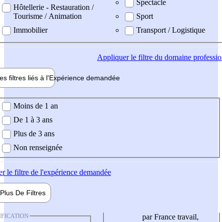
Spectacle
Hôtellerie - Restauration /
Tourisme / Animation
Sport
Immobilier
Transport / Logistique
Appliquer
le filtre du domaine professi
es filtres liés à l'
Expérience
demandée
ience demandée
Moins de 1 an
De 1 à 3 ans
Plus de 3 ans
Non renseignée
er
le filtre de l'expérience demandée
Plus De
Filtres
IFICATION
par France travail,