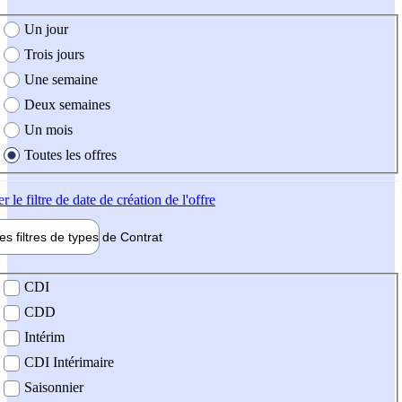
e création de l'offre
Un jour
Trois jours
Une semaine
Deux semaines
Un mois
Toutes les offres
er
le filtre de date de création de l'offre
les filtres de types de
Contrat
de contrat
CDI
CDD
Intérim
CDI Intérimaire
Saisonnier