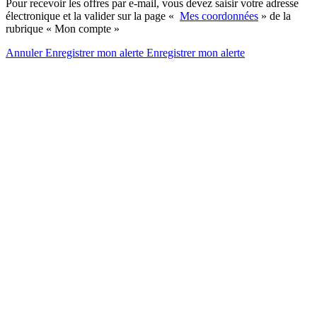
Pour recevoir les offres par e-mail, vous devez saisir votre adresse
électronique et la valider sur la page «
Mes coordonnées
» de la
rubrique « Mon compte »
Annuler
Enregistrer mon alerte
Enregistrer
mon alerte