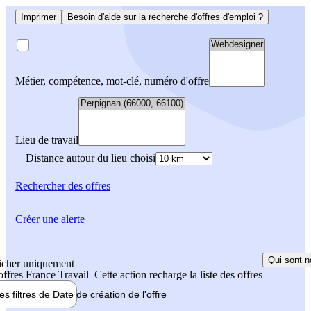
Imprimer
Besoin d'aide sur la recherche d'offres d'emploi ?
Métier, compétence, mot-clé, numéro d'offre
Lieu de travail
Distance autour du lieu choisi
Rechercher
des offres
Créer une alerte
Qui sont n
icher uniquement
 offres France Travail
Cette action recharge la liste des offres
les filtres de
Date de création
de l'offre