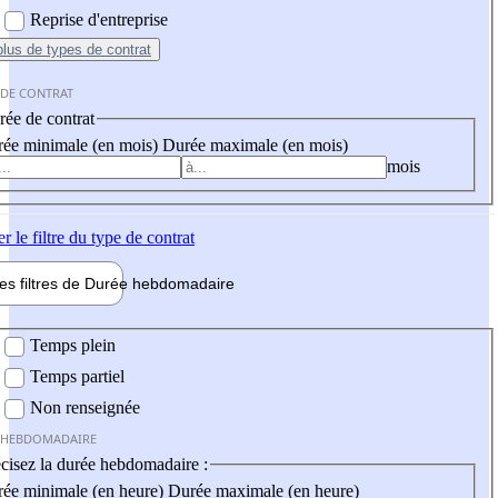
Reprise d'entreprise
plus
de types de contrat
 DE CONTRAT
ée de contrat
ée minimale (en mois)
Durée maximale (en mois)
mois
er
le filtre du type de contrat
les filtres de
Durée hebdo
madaire
 hebdomadaire
Temps plein
Temps partiel
Non renseignée
 HEBDOMADAIRE
cisez la durée hebdomadaire :
ée minimale (en heure)
Durée maximale (en heure)