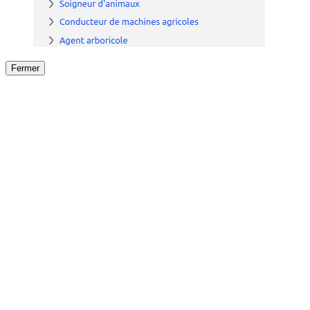
Fermer
Fermer
le détail de l'offre
/
Offre
sur
Offre précéden