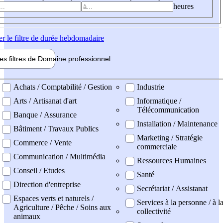
heures
er
le filtre de durée hebdomadaire
les filtres de
Domaine pro
fessionnel
ne professionel
Achats / Comptabilité / Gestion
Industrie
Arts / Artisanat d'art
Informatique /
Télécommunication
Banque / Assurance
Installation / Maintenance
Bâtiment / Travaux Publics
Marketing / Stratégie
Commerce / Vente
commerciale
Communication / Multimédia
Ressources Humaines
Conseil / Etudes
Santé
Direction d'entreprise
Secrétariat / Assistanat
Espaces verts et naturels /
Services à la personne / à l
Agriculture / Pêche / Soins aux
collectivité
animaux