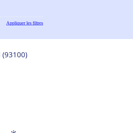
Appliquer
les filtres
l (93100)