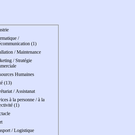
strie
rmatique /
écommunication (1)
allation / Maintenance
eting / Stratégie
merciale
sources Humaines
é (13)
étariat / Assistanat
ices à la personne / à la
ectivité (1)
ctacle
rt
sport / Logistique