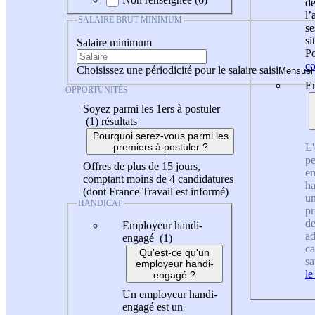
de
l
SALAIRE BRUT MINIMUM
se
si
Salaire minimum
Po
co
Choisissez une périodicité pour le salaire saisi
En
OPPORTUNITÉS
Soyez parmi les 1ers à postuler
(1)
résultats
Pourquoi serez-vous parmi les
L'
premiers à postuler ?
pe
Offres de plus de 15 jours,
en
comptant moins de 4 candidatures
ha
(dont France Travail est informé)
un
HANDICAP
pr
de
Employeur handi-
ad
engagé (1)
ca
Qu'est-ce qu'un
sa
employeur handi-
le
engagé ?
Un employeur handi-
engagé est un