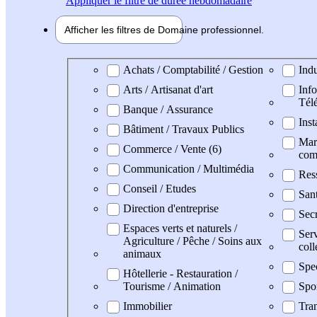
Appliquer
le filtre de durée hebdomadaire
Afficher les filtres de
Domaine pro
fessionnel
Domaine professionel
Achats / Comptabilité / Gestion
Indu
Arts / Artisanat d'art
Info
Tél
Banque / Assurance
Inst
Bâtiment / Travaux Publics
Mark
Commerce / Vente (6)
com
Communication / Multimédia
Res
Conseil / Etudes
Sant
Direction d'entreprise
Secr
Espaces verts et naturels /
Serv
Agriculture / Pêche / Soins aux
coll
animaux
Spe
Hôtellerie - Restauration /
Tourisme / Animation
Spo
Immobilier
Tran