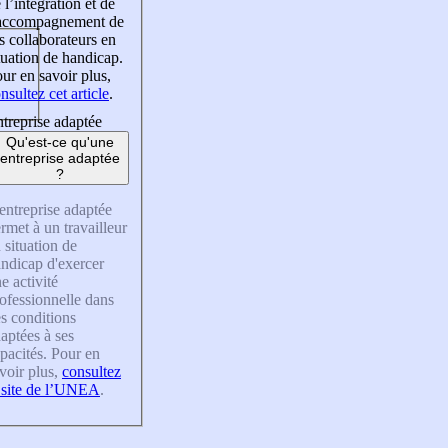
 l’intégration et de
’accompagnement de
s collaborateurs en
tuation de handicap.
ur en savoir plus,
nsultez cet article
.
treprise adaptée
Qu'est-ce qu'une
entreprise adaptée
?
entreprise adaptée
rmet à un travailleur
 situation de
ndicap d'exercer
e activité
ofessionnelle dans
s conditions
aptées à ses
pacités. Pour en
voir plus,
consultez
 site de l’UNEA
.