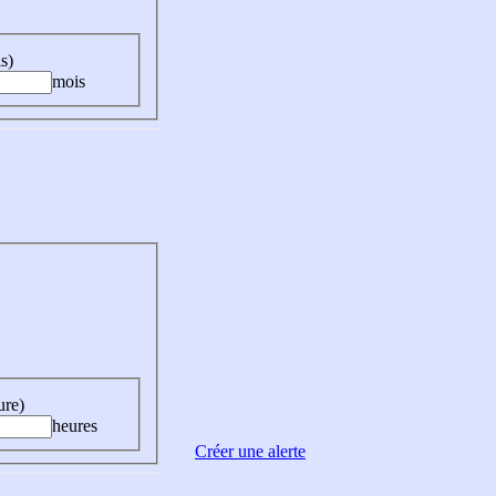
s)
mois
ure)
heures
Créer une alerte