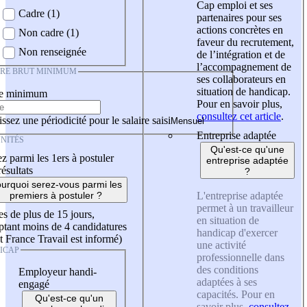
Cap emploi et ses
Cadre (1)
partenaires pour ses
actions concrètes en
Non cadre (1)
faveur du recrutement,
Non renseignée
de l’intégration et de
l’accompagnement de
IRE BRUT MINIMUM
ses collaborateurs en
situation de handicap.
re minimum
Pour en savoir plus,
consultez cet article
.
ssez une périodicité pour le salaire saisi
Entreprise adaptée
NITÉS
Qu'est-ce qu'une
z parmi les 1ers à postuler
entreprise adaptée
résultats
?
urquoi serez-vous parmi les
L'entreprise adaptée
premiers à postuler ?
permet à un travailleur
es de plus de 15 jours,
en situation de
tant moins de 4 candidatures
handicap d'exercer
t France Travail est informé)
une activité
ICAP
professionnelle dans
des conditions
Employeur handi-
adaptées à ses
engagé
capacités. Pour en
Qu'est-ce qu'un
savoir plus,
consultez