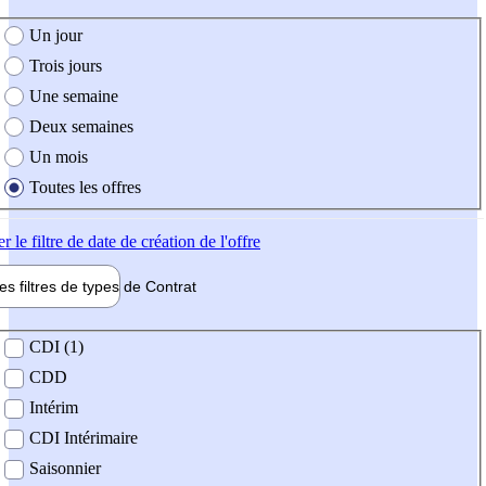
e création de l'offre
Un jour
Trois jours
Une semaine
Deux semaines
Un mois
Toutes les offres
er
le filtre de date de création de l'offre
les filtres de types de
Contrat
de contrat
CDI (1)
CDD
Intérim
CDI Intérimaire
Saisonnier