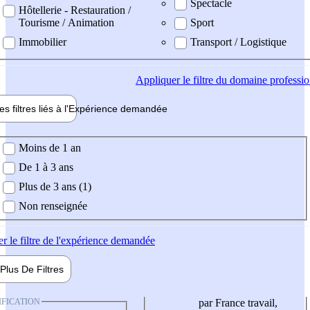
Spectacle
Hôtellerie - Restauration /
Tourisme / Animation
Sport
Immobilier
Transport / Logistique
Appliquer
le filtre du domaine professi
es filtres liés à l'
Expérience
demandée
ience demandée
Moins de 1 an
De 1 à 3 ans
Plus de 3 ans (1)
Non renseignée
er
le filtre de l'expérience demandée
Plus De
Filtres
IFICATION
par France travail,