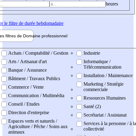
heures
er
le filtre de durée hebdomadaire
les filtres de
Domaine pro
fessionnel
ne professionel
Achats / Comptabilité / Gestion
Industrie
Arts / Artisanat d'art
Informatique /
Télécommunication
Banque / Assurance
Installation / Maintenance
Bâtiment / Travaux Publics
Marketing / Stratégie
Commerce / Vente
commerciale
Communication / Multimédia
Ressources Humaines
Conseil / Etudes
Santé (2)
Direction d'entreprise
Secrétariat / Assistanat
Espaces verts et naturels /
Services à la personne / à l
Agriculture / Pêche / Soins aux
collectivité
animaux