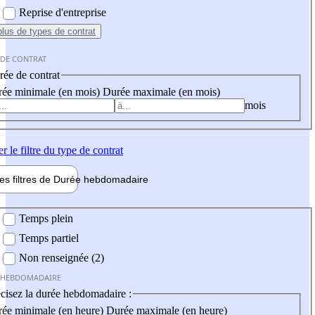
Reprise d'entreprise
plus
de types de contrat
 DE CONTRAT
ée de contrat
ée minimale (en mois)
Durée maximale (en mois)
mois
er
le filtre du type de contrat
les filtres de
Durée hebdo
madaire
 hebdomadaire
Temps plein
Temps partiel
Non renseignée (2)
 HEBDOMADAIRE
cisez la durée hebdomadaire :
ée minimale (en heure)
Durée maximale (en heure)