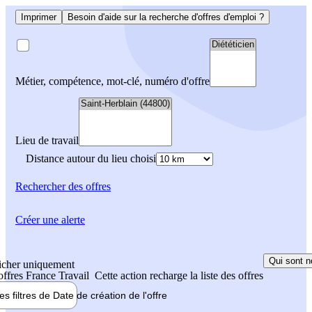
Imprimer
Besoin d'aide sur la recherche d'offres d'emploi ?
Métier, compétence, mot-clé, numéro d'offre
Lieu de travail
Distance autour du lieu choisi
Rechercher
des offres
Créer une alerte
Qui sont n
icher uniquement
 offres France Travail
Cette action recharge la liste des offres
les filtres de
Date de création
de l'offre