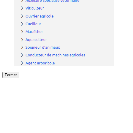
Fermer
Fermer
le détail de l'offre
/
Offre
sur
Offre précéden