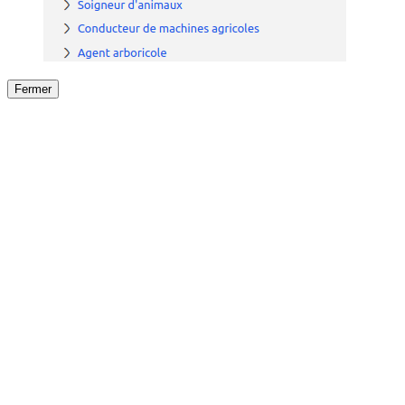
Fermer
Fermer
le détail de l'offre
/
Offre
sur
Offre précéden