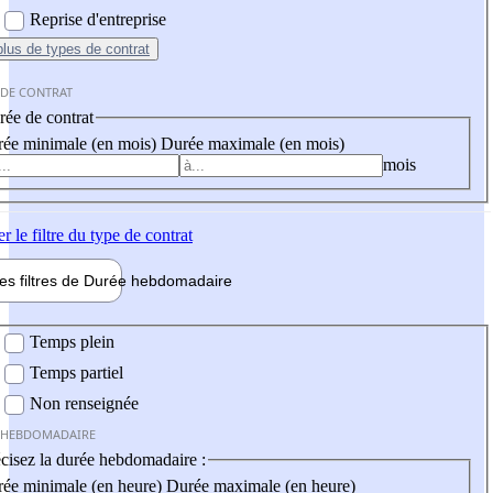
Reprise d'entreprise
plus
de types de contrat
 DE CONTRAT
ée de contrat
ée minimale (en mois)
Durée maximale (en mois)
mois
er
le filtre du type de contrat
les filtres de
Durée hebdo
madaire
 hebdomadaire
Temps plein
Temps partiel
Non renseignée
 HEBDOMADAIRE
cisez la durée hebdomadaire :
ée minimale (en heure)
Durée maximale (en heure)