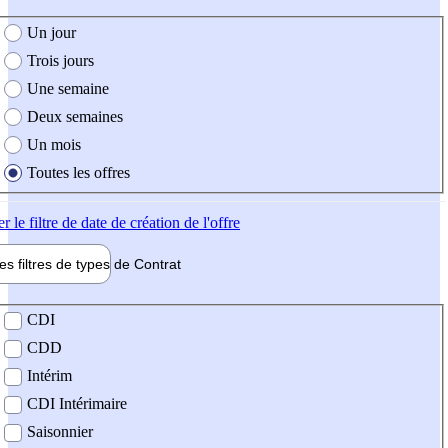
e création de l'offre
Un jour
Trois jours
Une semaine
Deux semaines
Un mois
Toutes les offres
er
le filtre de date de création de l'offre
les filtres de types de
Contrat
de contrat
CDI
CDD
Intérim
CDI Intérimaire
Saisonnier