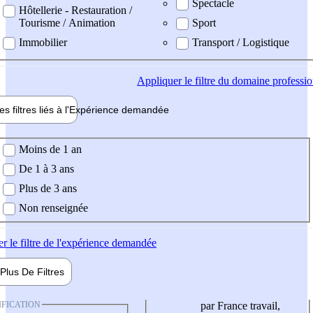
Spectacle
Hôtellerie - Restauration /
Tourisme / Animation
Sport
Immobilier
Transport / Logistique
Appliquer
le filtre du domaine professi
es filtres liés à l'
Expérience
demandée
ience demandée
Moins de 1 an
De 1 à 3 ans
Plus de 3 ans
Non renseignée
er
le filtre de l'expérience demandée
Plus De
Filtres
IFICATION
par France travail,