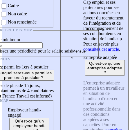
Cap emploi et ses
Cadre
partenaires pour ses
actions concrètes en
Non cadre
faveur du recrutement,
Non renseignée
de l’intégration et de
l’accompagnement de
IRE BRUT MINIMUM
ses collaborateurs en
situation de handicap.
re minimum
Pour en savoir plus,
consultez cet article
.
ssez une périodicité pour le salaire saisi
Entreprise adaptée
NITÉS
Qu'est-ce qu'une
z parmi les 1ers à postuler
entreprise adaptée
?
urquoi serez-vous parmi les
premiers à postuler ?
L'entreprise adaptée
es de plus de 15 jours,
permet à un travailleur
tant moins de 4 candidatures
en situation de
t France Travail est informé)
handicap d'exercer
ICAP
une activité
professionnelle dans
Employeur handi-
des conditions
engagé
adaptées à ses
Qu'est-ce qu'un
capacités. Pour en
employeur handi-
savoir plus,
consultez