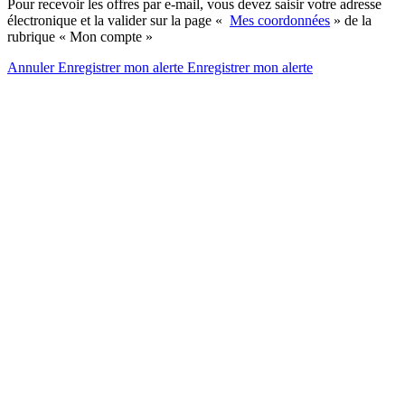
Pour recevoir les offres par e-mail, vous devez saisir votre adresse
électronique et la valider sur la page «
Mes coordonnées
» de la
rubrique « Mon compte »
Annuler
Enregistrer mon alerte
Enregistrer
mon alerte