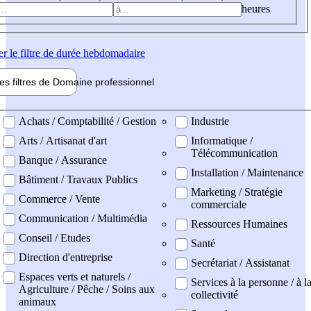
heures
er
le filtre de durée hebdomadaire
les filtres de
Domaine pro
fessionnel
ne professionel
Achats / Comptabilité / Gestion
Industrie
Arts / Artisanat d'art
Informatique /
Télécommunication
Banque / Assurance
Installation / Maintenance
Bâtiment / Travaux Publics
Marketing / Stratégie
Commerce / Vente
commerciale
Communication / Multimédia
Ressources Humaines
Conseil / Etudes
Santé
Direction d'entreprise
Secrétariat / Assistanat
Espaces verts et naturels /
Services à la personne / à l
Agriculture / Pêche / Soins aux
collectivité
animaux