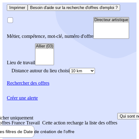
Imprimer
Besoin d'aide sur la recherche d'offres d'emploi ?
Métier, compétence, mot-clé, numéro d'offre
Lieu de travail
Distance autour du lieu choisi
Rechercher
des offres
Créer une alerte
Qui sont n
icher uniquement
 offres France Travail
Cette action recharge la liste des offres
les filtres de
Date de création
de l'offre