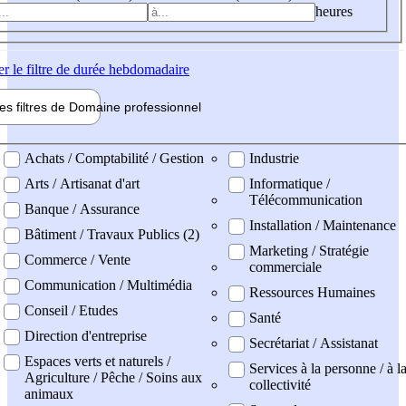
heures
er
le filtre de durée hebdomadaire
les filtres de
Domaine pro
fessionnel
ne professionel
Achats / Comptabilité / Gestion
Industrie
Arts / Artisanat d'art
Informatique /
Télécommunication
Banque / Assurance
Installation / Maintenance
Bâtiment / Travaux Publics (2)
Marketing / Stratégie
Commerce / Vente
commerciale
Communication / Multimédia
Ressources Humaines
Conseil / Etudes
Santé
Direction d'entreprise
Secrétariat / Assistanat
Espaces verts et naturels /
Services à la personne / à l
Agriculture / Pêche / Soins aux
collectivité
animaux