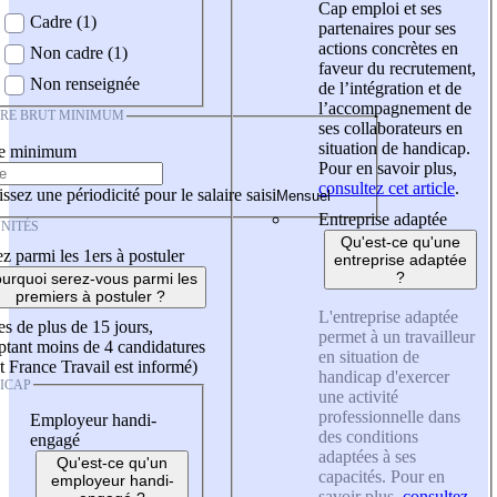
Cap emploi et ses
Cadre (1)
partenaires pour ses
actions concrètes en
Non cadre (1)
faveur du recrutement,
Non renseignée
de l’intégration et de
l’accompagnement de
IRE BRUT MINIMUM
ses collaborateurs en
situation de handicap.
re minimum
Pour en savoir plus,
consultez cet article
.
ssez une périodicité pour le salaire saisi
Entreprise adaptée
NITÉS
Qu'est-ce qu'une
z parmi les 1ers à postuler
entreprise adaptée
?
urquoi serez-vous parmi les
premiers à postuler ?
L'entreprise adaptée
es de plus de 15 jours,
permet à un travailleur
tant moins de 4 candidatures
en situation de
t France Travail est informé)
handicap d'exercer
ICAP
une activité
professionnelle dans
Employeur handi-
des conditions
engagé
adaptées à ses
Qu'est-ce qu'un
capacités. Pour en
employeur handi-
savoir plus,
consultez