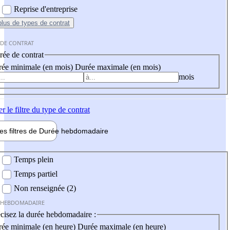
Reprise d'entreprise
plus
de types de contrat
 DE CONTRAT
ée de contrat
ée minimale (en mois)
Durée maximale (en mois)
mois
er
le filtre du type de contrat
les filtres de
Durée hebdo
madaire
 hebdomadaire
Temps plein
Temps partiel
Non renseignée (2)
 HEBDOMADAIRE
cisez la durée hebdomadaire :
ée minimale (en heure)
Durée maximale (en heure)