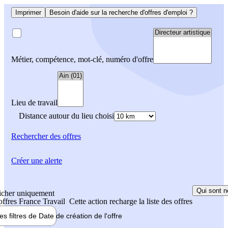
Imprimer
Besoin d'aide sur la recherche d'offres d'emploi ?
Métier, compétence, mot-clé, numéro d'offre
Lieu de travail
Distance autour du lieu choisi
Rechercher
des offres
Créer une alerte
Qui sont n
icher uniquement
 offres France Travail
Cette action recharge la liste des offres
les filtres de
Date de création
de l'offre