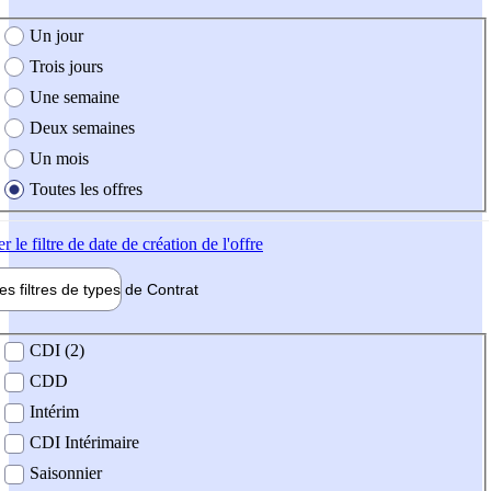
e création de l'offre
Un jour
Trois jours
Une semaine
Deux semaines
Un mois
Toutes les offres
er
le filtre de date de création de l'offre
les filtres de types de
Contrat
de contrat
CDI (2)
CDD
Intérim
CDI Intérimaire
Saisonnier