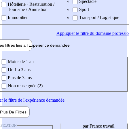
Spectacle
Hôtellerie - Restauration /
Tourisme / Animation
Sport
Immobilier
Transport / Logistique
Appliquer
le filtre du domaine professi
es filtres liés à l'
Expérience
demandée
ience demandée
Moins de 1 an
De 1 à 3 ans
Plus de 3 ans
Non renseignée (2)
er
le filtre de l'expérience demandée
Plus De
Filtres
IFICATION
par France travail,