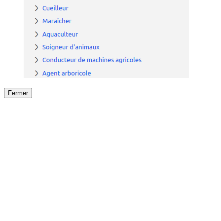
Fermer
Fermer
le détail de l'offre
/
Offre
sur
Offre précéden