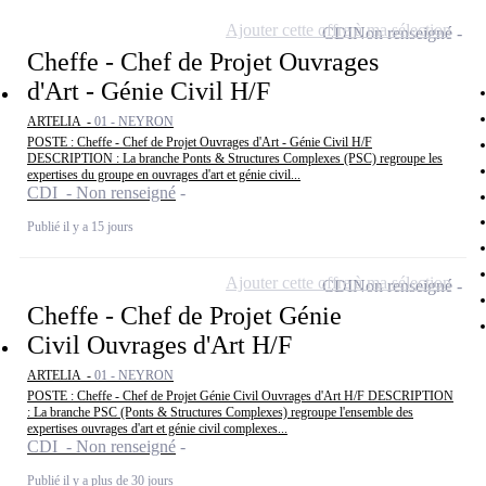
Ajouter cette offre à ma sélection
CDI
Non renseigné
Cheffe - Chef de Projet Ouvrages
d'Art - Génie Civil H/F
ARTELIA -
01 - NEYRON
POSTE : Cheffe - Chef de Projet Ouvrages d'Art - Génie Civil H/F
DESCRIPTION : La branche Ponts & Structures Complexes (PSC) regroupe les
expertises du groupe en ouvrages d'art et génie civil...
CDI - Non renseigné
Publié il y a 15 jours
Ajouter cette offre à ma sélection
CDI
Non renseigné
Cheffe - Chef de Projet Génie
Civil Ouvrages d'Art H/F
ARTELIA -
01 - NEYRON
POSTE : Cheffe - Chef de Projet Génie Civil Ouvrages d'Art H/F DESCRIPTION
: La branche PSC (Ponts & Structures Complexes) regroupe l'ensemble des
expertises ouvrages d'art et génie civil complexes...
CDI - Non renseigné
Publié il y a plus de 30 jours