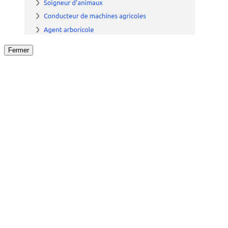
Fermer
Fermer
le détail de l'offre
/
Offre
sur
Offre précéden