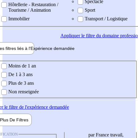
Spectacle
Hôtellerie - Restauration /
Tourisme / Animation
Sport
Immobilier
Transport / Logistique
Appliquer
le filtre du domaine professi
es filtres liés à l'
Expérience
demandée
ience demandée
Moins de 1 an
De 1 à 3 ans
Plus de 3 ans
Non renseignée
er
le filtre de l'expérience demandée
Plus De
Filtres
IFICATION
par France travail,