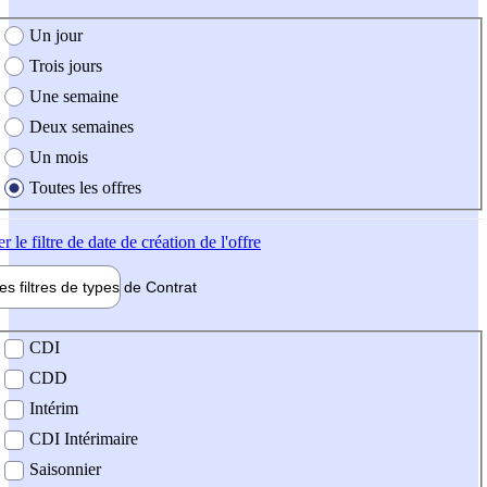
e création de l'offre
Un jour
Trois jours
Une semaine
Deux semaines
Un mois
Toutes les offres
er
le filtre de date de création de l'offre
les filtres de types de
Contrat
de contrat
CDI
CDD
Intérim
CDI Intérimaire
Saisonnier