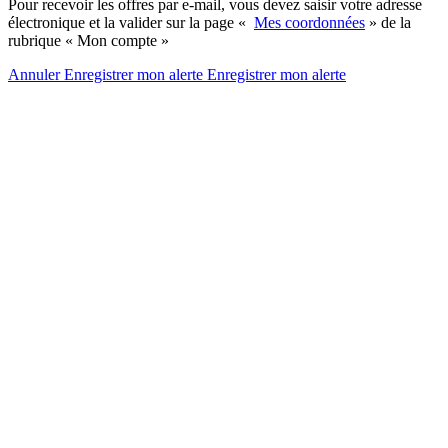
Pour recevoir les offres par e-mail, vous devez saisir votre adresse
électronique et la valider sur la page «
Mes coordonnées
» de la
rubrique « Mon compte »
Annuler
Enregistrer mon alerte
Enregistrer
mon alerte