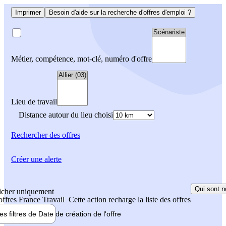
Imprimer
Besoin d'aide sur la recherche d'offres d'emploi ?
Métier, compétence, mot-clé, numéro d'offre
Lieu de travail
Distance autour du lieu choisi
Rechercher
des offres
Créer une alerte
Qui sont n
icher uniquement
 offres France Travail
Cette action recharge la liste des offres
les filtres de
Date de création
de l'offre