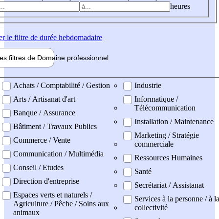
heures
er
le filtre de durée hebdomadaire
les filtres de
Domaine pro
fessionnel
ne professionel
Achats / Comptabilité / Gestion
Industrie
Arts / Artisanat d'art
Informatique /
Télécommunication
Banque / Assurance
Installation / Maintenance
Bâtiment / Travaux Publics
Marketing / Stratégie
Commerce / Vente
commerciale
Communication / Multimédia
Ressources Humaines
Conseil / Etudes
Santé
Direction d'entreprise
Secrétariat / Assistanat
Espaces verts et naturels /
Services à la personne / à l
Agriculture / Pêche / Soins aux
collectivité
animaux