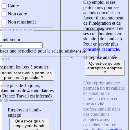
Cap emploi et ses
Cadre
partenaires pour ses
actions concrètes en
Non cadre
faveur du recrutement,
Non renseignée
de l’intégration et de
l’accompagnement de
IRE BRUT MINIMUM
ses collaborateurs en
situation de handicap.
re minimum
Pour en savoir plus,
consultez cet article
.
ssez une périodicité pour le salaire saisi
Entreprise adaptée
NITÉS
Qu'est-ce qu'une
z parmi les 1ers à postuler
entreprise adaptée
?
urquoi serez-vous parmi les
premiers à postuler ?
L'entreprise adaptée
es de plus de 15 jours,
permet à un travailleur
tant moins de 4 candidatures
en situation de
t France Travail est informé)
handicap d'exercer
ICAP
une activité
professionnelle dans
Employeur handi-
des conditions
engagé
adaptées à ses
Qu'est-ce qu'un
capacités. Pour en
employeur handi-
savoir plus,
consultez