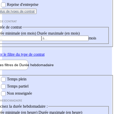
Reprise d'entreprise
plus
de types de contrat
 DE CONTRAT
ée de contrat
ée minimale (en mois)
Durée maximale (en mois)
mois
er
le filtre du type de contrat
les filtres de
Durée hebdo
madaire
 hebdomadaire
Temps plein
Temps partiel
Non renseignée
 HEBDOMADAIRE
cisez la durée hebdomadaire :
ée minimale (en heure)
Durée maximale (en heure)