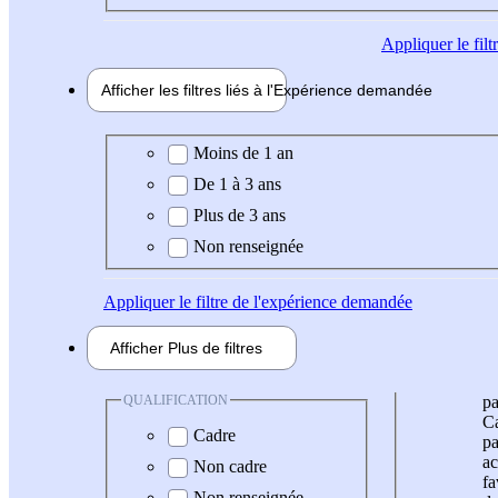
Appliquer
le fil
Afficher les filtres liés à l'
Expérience
demandée
Expérience demandée
Moins de 1 an
De 1 à 3 ans
Plus de 3 ans
Non renseignée
Appliquer
le filtre de l'expérience demandée
Afficher
Plus de
filtres
QUALIFICATION
pa
Ca
Cadre
pa
ac
Non cadre
fa
Non renseignée