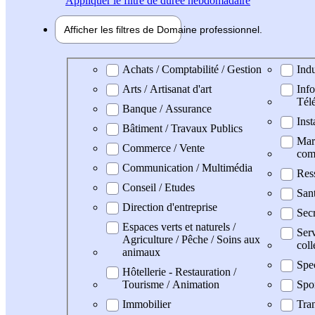
Appliquer
le filtre de durée hebdomadaire
Afficher les filtres de
Domaine pro
fessionnel
Domaine professionel
Achats / Comptabilité / Gestion
Indu
Arts / Artisanat d'art
Info
Tél
Banque / Assurance
Inst
Bâtiment / Travaux Publics
Mark
Commerce / Vente
com
Communication / Multimédia
Res
Conseil / Etudes
San
Direction d'entreprise
Secr
Espaces verts et naturels /
Serv
Agriculture / Pêche / Soins aux
coll
animaux
Spe
Hôtellerie - Restauration /
Tourisme / Animation
Spo
Immobilier
Tran