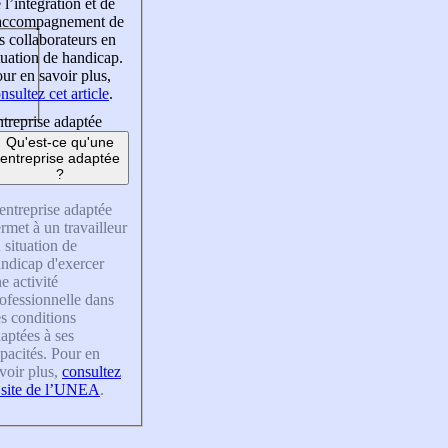
 l’intégration et de
’accompagnement de
s collaborateurs en
tuation de handicap.
ur en savoir plus,
nsultez cet article
.
treprise adaptée
Qu'est-ce qu'une
entreprise adaptée
?
entreprise adaptée
rmet à un travailleur
 situation de
ndicap d'exercer
e activité
ofessionnelle dans
s conditions
aptées à ses
pacités. Pour en
voir plus,
consultez
 site de l’UNEA
.