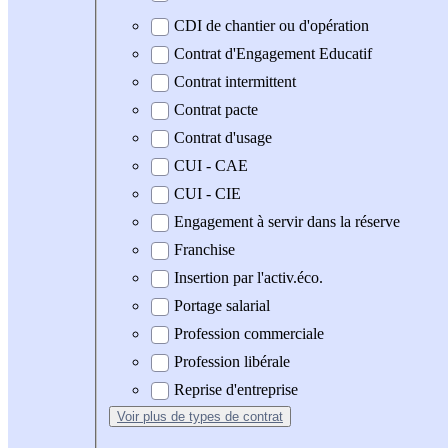
CDI de chantier ou d'opération
Contrat d'Engagement Educatif
Contrat intermittent
Contrat pacte
Contrat d'usage
CUI - CAE
CUI - CIE
Engagement à servir dans la réserve
Franchise
Insertion par l'activ.éco.
Portage salarial
Profession commerciale
Profession libérale
Reprise d'entreprise
Voir plus
de types de contrat