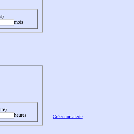
s)
mois
ure)
heures
Créer une alerte