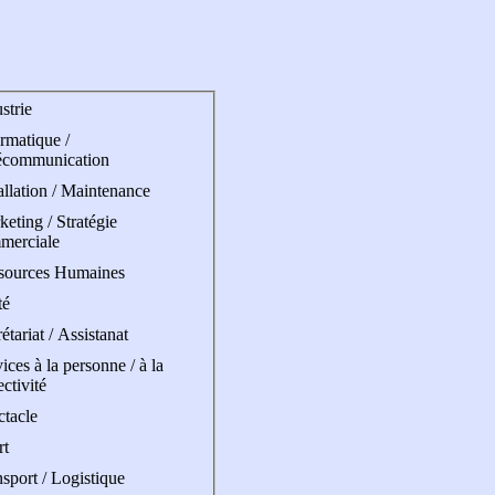
strie
rmatique /
écommunication
allation / Maintenance
eting / Stratégie
merciale
sources Humaines
té
étariat / Assistanat
ices à la personne / à la
ectivité
ctacle
rt
sport / Logistique