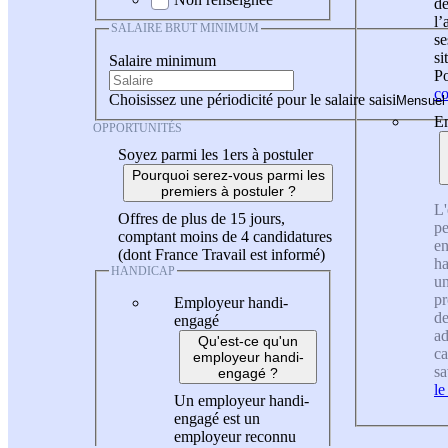
de
l
SALAIRE BRUT MINIMUM
se
si
Salaire minimum
Po
co
Choisissez une périodicité pour le salaire saisi
En
OPPORTUNITÉS
Soyez parmi les 1ers à postuler
Pourquoi serez-vous parmi les
premiers à postuler ?
L'
Offres de plus de 15 jours,
pe
comptant moins de 4 candidatures
en
(dont France Travail est informé)
ha
HANDICAP
un
pr
Employeur handi-
de
engagé
ad
Qu'est-ce qu'un
ca
employeur handi-
sa
engagé ?
le
Un employeur handi-
engagé est un
employeur reconnu