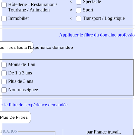
Spectacle
Hôtellerie - Restauration /
Tourisme / Animation
Sport
Immobilier
Transport / Logistique
Appliquer
le filtre du domaine professi
es filtres liés à l'
Expérience
demandée
ience demandée
Moins de 1 an
De 1 à 3 ans
Plus de 3 ans
Non renseignée
er
le filtre de l'expérience demandée
Plus De
Filtres
IFICATION
par France travail,