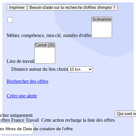
Imprimer
Besoin d'aide sur la recherche d'offres d'emploi ?
Métier, compétence, mot-clé, numéro d'offre
Lieu de travail
Distance autour du lieu choisi
Rechercher
des offres
Créer une alerte
Qui sont n
icher uniquement
 offres France Travail
Cette action recharge la liste des offres
les filtres de
Date de création
de l'offre