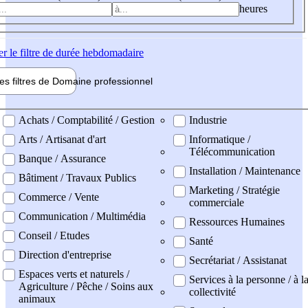
heures
er
le filtre de durée hebdomadaire
les filtres de
Domaine pro
fessionnel
ne professionel
Achats / Comptabilité / Gestion
Industrie
Arts / Artisanat d'art
Informatique /
Télécommunication
Banque / Assurance
Installation / Maintenance
Bâtiment / Travaux Publics
Marketing / Stratégie
Commerce / Vente
commerciale
Communication / Multimédia
Ressources Humaines
Conseil / Etudes
Santé
Direction d'entreprise
Secrétariat / Assistanat
Espaces verts et naturels /
Services à la personne / à l
Agriculture / Pêche / Soins aux
collectivité
animaux