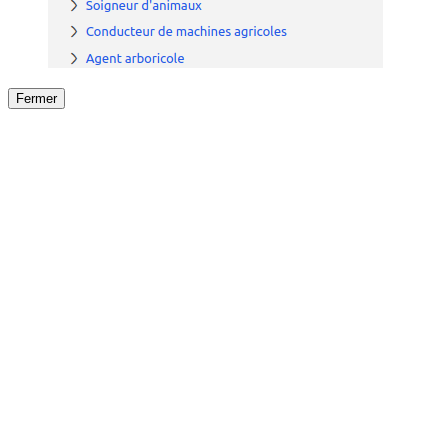
Fermer
Fermer
le détail de l'offre
/
Offre
sur
Offre précéden