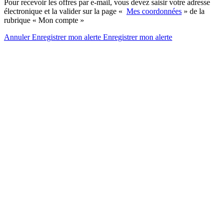
Pour recevoir les offres par e-mail, vous devez saisir votre adresse
électronique et la valider sur la page «
Mes coordonnées
» de la
rubrique « Mon compte »
Annuler
Enregistrer mon alerte
Enregistrer
mon alerte