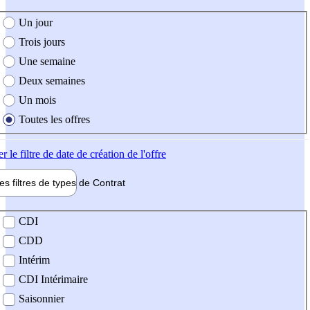
e création de l'offre
Un jour
Trois jours
Une semaine
Deux semaines
Un mois
Toutes les offres
er
le filtre de date de création de l'offre
les filtres de types de
Contrat
de contrat
CDI
CDD
Intérim
CDI Intérimaire
Saisonnier