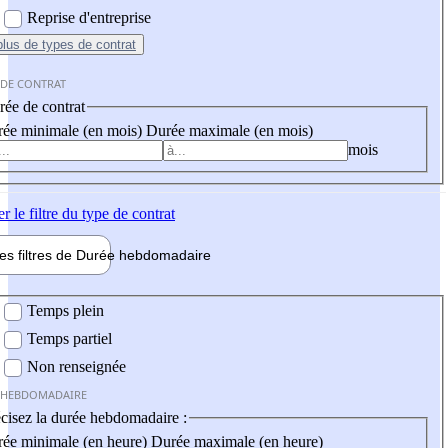
Reprise d'entreprise
plus
de types de contrat
 DE CONTRAT
ée de contrat
ée minimale (en mois)
Durée maximale (en mois)
mois
er
le filtre du type de contrat
les filtres de
Durée hebdo
madaire
 hebdomadaire
Temps plein
Temps partiel
Non renseignée
 HEBDOMADAIRE
cisez la durée hebdomadaire :
ée minimale (en heure)
Durée maximale (en heure)