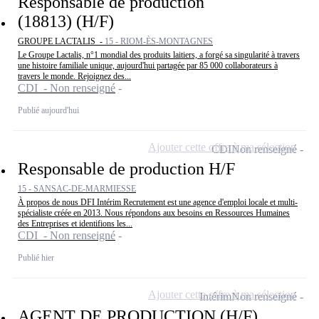
Responsable de production
(18813) (H/F)
GROUPE LACTALIS -
15 - RIOM-ÈS-MONTAGNES
Le Groupe Lactalis, n°1 mondial des produits laitiers, a forgé sa singularité à travers
une histoire familiale unique, aujourd'hui partagée par 85 000 collaborateurs à
travers le monde. Rejoignez des...
CDI - Non renseigné
Publié aujourd'hui
Ajouter cette offre à ma sélection
CDI
Non renseigné
Responsable de production H/F
15 - SANSAC-DE-MARMIESSE
À propos de nous DFI Intérim Recrutement est une agence d'emploi locale et multi-
spécialiste créée en 2013. Nous répondons aux besoins en Ressources Humaines
des Entreprises et identifions les...
CDI - Non renseigné
Publié hier
Ajouter cette offre à ma sélection
Intérim
Non renseigné
AGENT DE PRODUCTION (H/F)