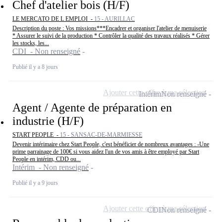
Chef d'atelier bois (H/F)
LE MERCATO DE L EMPLOI -
15 - AURILLAC
Description du poste : Vos missions***Encadrer et organiser l'atelier de menuiserie
* Assurer le suivi de la production * Contrôler la qualité des travaux réalisés * Gérer
les stocks, les...
CDI - Non renseigné
Publié il y a 8 jours
Ajouter cette offre à ma sélection
Intérim
Non renseigné
Agent / Agente de préparation en
industrie (H/F)
START PEOPLE -
15 - SANSAC-DE-MARMIESSE
Devenir intérimaire chez Start People, c'est bénéficier de nombreux avantages : -Une
prime parrainage de 100€ si vous aidez l'un de vos amis à être employé par Start
People en intérim, CDD ou...
Intérim - Non renseigné
Publié il y a 9 jours
Ajouter cette offre à ma sélection
CDI
Non renseigné