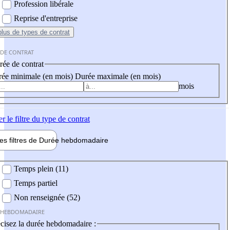
Profession libérale
Reprise d'entreprise
plus
de types de contrat
 DE CONTRAT
ée de contrat
ée minimale (en mois)
Durée maximale (en mois)
mois
er
le filtre du type de contrat
les filtres de
Durée hebdo
madaire
 hebdomadaire
Temps plein (11)
Temps partiel
Non renseignée (52)
 HEBDOMADAIRE
cisez la durée hebdomadaire :