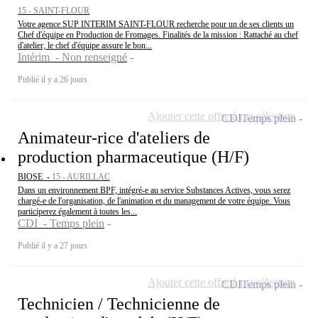
15 - SAINT-FLOUR
Votre agence SUP INTERIM SAINT-FLOUR recherche pour un de ses clients un
Chef d'équipe en Production de Fromages. Finalités de la mission : Rattaché au chef
d'atelier, le chef d'équipe assure le bon...
Intérim - Non renseigné
Publié il y a 26 jours
Ajouter cette offre à ma sélection
CDI
Temps plein
Animateur-rice d'ateliers de
production pharmaceutique (H/F)
BIOSE -
15 - AURILLAC
Dans un environnement BPF, intégré-e au service Substances Actives, vous serez
chargé-e de l'organisation, de l'animation et du management de votre équipe. Vous
participerez également à toutes les...
CDI - Temps plein
Publié il y a 27 jours
Ajouter cette offre à ma sélection
CDI
Temps plein
Technicien / Technicienne de