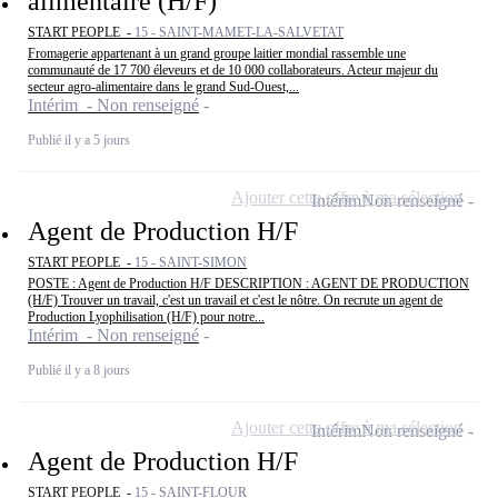
alimentaire (H/F)
START PEOPLE -
15 - SAINT-MAMET-LA-SALVETAT
Fromagerie appartenant à un grand groupe laitier mondial rassemble une
communauté de 17 700 éleveurs et de 10 000 collaborateurs. Acteur majeur du
secteur agro-alimentaire dans le grand Sud-Ouest,...
Intérim - Non renseigné
Publié il y a 5 jours
Ajouter cette offre à ma sélection
Intérim
Non renseigné
Agent de Production H/F
START PEOPLE -
15 - SAINT-SIMON
POSTE : Agent de Production H/F DESCRIPTION : AGENT DE PRODUCTION
(H/F) Trouver un travail, c'est un travail et c'est le nôtre. On recrute un agent de
Production Lyophilisation (H/F) pour notre...
Intérim - Non renseigné
Publié il y a 8 jours
Ajouter cette offre à ma sélection
Intérim
Non renseigné
Agent de Production H/F
START PEOPLE -
15 - SAINT-FLOUR