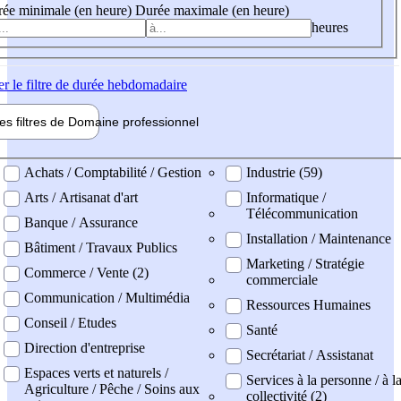
ée minimale (en heure)
Durée maximale (en heure)
heures
er
le filtre de durée hebdomadaire
les filtres de
Domaine pro
fessionnel
ne professionel
Achats / Comptabilité / Gestion
Industrie (59)
Arts / Artisanat d'art
Informatique /
Télécommunication
Banque / Assurance
Installation / Maintenance
Bâtiment / Travaux Publics
Marketing / Stratégie
Commerce / Vente (2)
commerciale
Communication / Multimédia
Ressources Humaines
Conseil / Etudes
Santé
Direction d'entreprise
Secrétariat / Assistanat
Espaces verts et naturels /
Services à la personne / à l
Agriculture / Pêche / Soins aux
collectivité (2)