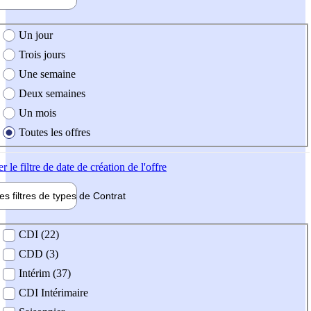
e création de l'offre
Un jour
Trois jours
Une semaine
Deux semaines
Un mois
Toutes les offres
er
le filtre de date de création de l'offre
les filtres de types de
Contrat
de contrat
CDI (22)
CDD (3)
Intérim (37)
CDI Intérimaire