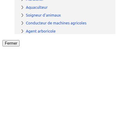
Fermer
Fermer
le détail de l'offre
/
Offre
sur
Offre précéden