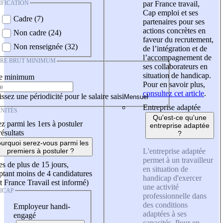
IFICATION
par France travail,
Cap emploi et ses
Cadre (7)
partenaires pour ses
actions concrètes en
Non cadre (24)
faveur du recrutement,
Non renseignée (32)
de l’intégration et de
l’accompagnement de
IRE BRUT MINIMUM
ses collaborateurs en
situation de handicap.
re minimum
Pour en savoir plus,
consultez cet article
.
ssez une périodicité pour le salaire saisi
Entreprise adaptée
NITÉS
Qu'est-ce qu'une
z parmi les 1ers à postuler
entreprise adaptée
résultats
?
urquoi serez-vous parmi les
L'entreprise adaptée
premiers à postuler ?
permet à un travailleur
es de plus de 15 jours,
en situation de
tant moins de 4 candidatures
handicap d'exercer
t France Travail est informé)
une activité
ICAP
professionnelle dans
des conditions
Employeur handi-
adaptées à ses
engagé
capacités. Pour en