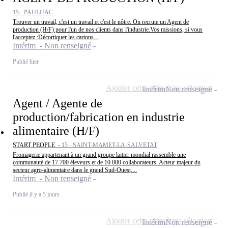
15 - PAULHAC
Trouver un travail, c'est un travail et c'est le nôtre. On recrute un Agent de
production (H/F) pour l'un de nos clients dans l'industrie.Vos missions, si vous
l'acceptez :Décortiquer les cartons...
Intérim - Non renseigné
Publié hier
Ajouter cette offre à ma sélection
Intérim
Non renseigné
Agent / Agente de
production/fabrication en industrie
alimentaire (H/F)
START PEOPLE -
15 - SAINT-MAMET-LA-SALVETAT
Fromagerie appartenant à un grand groupe laitier mondial rassemble une
communauté de 17 700 éleveurs et de 10 000 collaborateurs. Acteur majeur du
secteur agro-alimentaire dans le grand Sud-Ouest,...
Intérim - Non renseigné
Publié il y a 5 jours
Ajouter cette offre à ma sélection
Intérim
Non renseigné