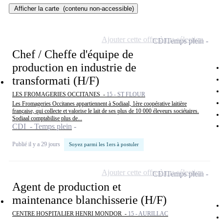
Afficher la carte
(contenu non-accessible)
Ajouter cette offre à ma sélection
CDI
Temps plein
Chef / Cheffe d'équipe de
production en industrie de
transformati (H/F)
LES FROMAGERIES OCCITANES -
15 - ST FLOUR
Les Fromageries Occitanes appartiennent à Sodiaal, 1ère coopérative laitière
française, qui collecte et valorise le lait de ses plus de 10 000 éleveurs sociétaires.
Sodiaal comptabilise plus de...
CDI - Temps plein
Publié il y a 29 jours
Soyez parmi les 1ers à postuler
Ajouter cette offre à ma sélection
CDI
Temps plein
Agent de production et
maintenance blanchisserie (H/F)
CENTRE HOSPITALIER HENRI MONDOR -
15 - AURILLAC