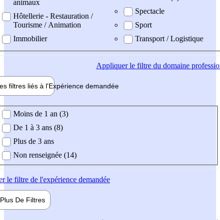
animaux
Spectacle
Hôtellerie - Restauration /
Tourisme / Animation
Sport
Immobilier
Transport / Logistique
Appliquer
le filtre du domaine professi
es filtres liés à l'
Expérience
demandée
ience demandée
Moins de 1 an (3)
De 1 à 3 ans (8)
Plus de 3 ans
Non renseignée (14)
er
le filtre de l'expérience demandée
Plus De
Filtres