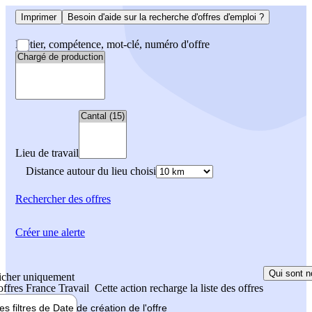
Imprimer
Besoin d'aide sur la recherche d'offres d'emploi ?
Métier, compétence, mot-clé, numéro d'offre
Lieu de travail
Distance autour du lieu choisi
Rechercher
des offres
Créer une alerte
Qui sont n
icher uniquement
 offres France Travail
Cette action recharge la liste des offres
les filtres de
Date de création
de l'offre