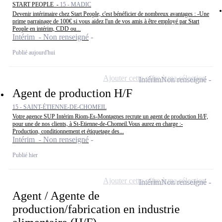
START PEOPLE -
15 - MADIC
Devenir intérimaire chez Start People, c'est bénéficier de nombreux avantages : -Une
prime parrainage de 100€ si vous aidez l'un de vos amis à être employé par Start
People en intérim, CDD ou...
Intérim - Non renseigné
Publié aujourd'hui
Ajouter cette offre à ma sélection
Intérim
Non renseigné
Agent de production H/F
15 - SAINT-ÉTIENNE-DE-CHOMEIL
Votre agence SUP Intérim Riom-Es-Montagnes recrute un agent de production H/F,
pour une de nos clients, à St-Etienne-de-Chomeil.Vous aurez en charge :-
Production, conditionnement et étiquetage des...
Intérim - Non renseigné
Publié hier
Ajouter cette offre à ma sélection
Intérim
Non renseigné
Agent / Agente de
production/fabrication en industrie