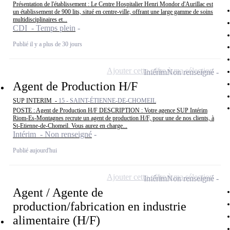
Présentation de l'établissement : Le Centre Hospitalier Henri Mondor d'Aurillac est
un établissement de 900 lits, situé en centre-ville, offrant une large gamme de soins
multidisciplinaires et...
CDI - Temps plein
Publié il y a plus de 30 jours
Ajouter cette offre à ma sélection
Intérim
Non renseigné
Agent de Production H/F
SUP INTERIM -
15 - SAINT-ÉTIENNE-DE-CHOMEIL
POSTE : Agent de Production H/F DESCRIPTION : Votre agence SUP Intérim
Riom-Es-Montagnes recrute un agent de production H/F, pour une de nos clients, à
St-Etienne-de-Chomeil. Vous aurez en charge...
Intérim - Non renseigné
Publié aujourd'hui
Ajouter cette offre à ma sélection
Intérim
Non renseigné
Agent / Agente de
production/fabrication en industrie
alimentaire (H/F)