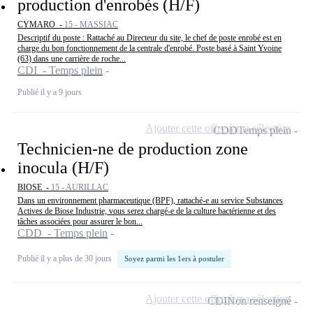
production d'enrobés (H/F)
CYMARO -
15 - MASSIAC
Descriptif du poste : Rattaché au Directeur du site, le chef de poste enrobé est en
charge du bon fonctionnement de la centrale d'enrobé. Poste basé à Saint Yvoine
(63) dans une carrière de roche...
CDI - Temps plein
Publié il y a 9 jours
Ajouter cette offre à ma sélection
CDD
Temps plein
Technicien-ne de production zone
inocula (H/F)
BIOSE -
15 - AURILLAC
Dans un environnement pharmaceutique (BPF), rattaché-e au service Substances
Actives de Biose Industrie, vous serez chargé-e de la culture bactérienne et des
tâches associées pour assurer le bon...
CDD - Temps plein
Publié il y a plus de 30 jours
Soyez parmi les 1ers à postuler
Ajouter cette offre à ma sélection
CDI
Non renseigné