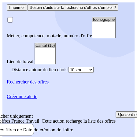
Imprimer
Besoin d'aide sur la recherche d'offres d'emploi ?
Métier, compétence, mot-clé, numéro d'offre
Lieu de travail
Distance autour du lieu choisi
Rechercher
des offres
Créer une alerte
Qui sont n
icher uniquement
 offres France Travail
Cette action recharge la liste des offres
les filtres de
Date de création
de l'offre