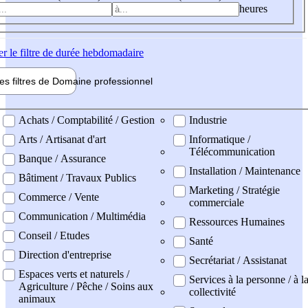
heures
er
le filtre de durée hebdomadaire
les filtres de
Domaine pro
fessionnel
ne professionel
Achats / Comptabilité / Gestion
Industrie
Arts / Artisanat d'art
Informatique /
Télécommunication
Banque / Assurance
Installation / Maintenance
Bâtiment / Travaux Publics
Marketing / Stratégie
Commerce / Vente
commerciale
Communication / Multimédia
Ressources Humaines
Conseil / Etudes
Santé
Direction d'entreprise
Secrétariat / Assistanat
Espaces verts et naturels /
Services à la personne / à l
Agriculture / Pêche / Soins aux
collectivité
animaux