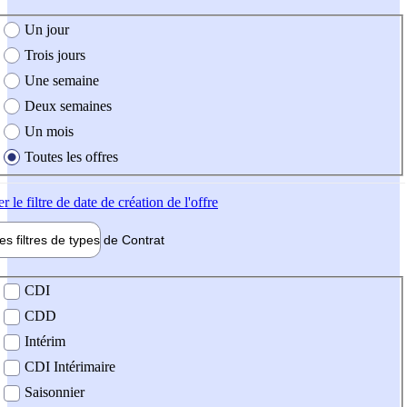
e création de l'offre
Un jour
Trois jours
Une semaine
Deux semaines
Un mois
Toutes les offres
er
le filtre de date de création de l'offre
les filtres de types de
Contrat
de contrat
CDI
CDD
Intérim
CDI Intérimaire
Saisonnier