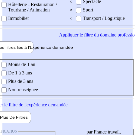
Spectacle
Hôtellerie - Restauration /
Tourisme / Animation
Sport
Immobilier
Transport / Logistique
Appliquer
le filtre du domaine professi
es filtres liés à l'
Expérience
demandée
ience demandée
Moins de 1 an
De 1 à 3 ans
Plus de 3 ans
Non renseignée
er
le filtre de l'expérience demandée
Plus De
Filtres
IFICATION
par France travail,