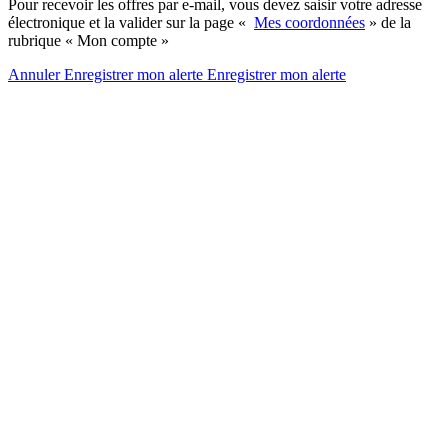
Pour recevoir les offres par e-mail, vous devez saisir votre adresse
électronique et la valider sur la page «
Mes coordonnées
» de la
rubrique « Mon compte »
Annuler
Enregistrer mon alerte
Enregistrer
mon alerte