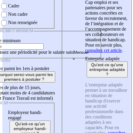
Cap emploi et ses
Cadre
partenaires pour ses
actions concrètes en
Non cadre
faveur du recrutement,
Non renseignée
de l’intégration et de
l’accompagnement de
IRE BRUT MINIMUM
ses collaborateurs en
situation de handicap.
re minimum
Pour en savoir plus,
consultez cet article
.
ssez une périodicité pour le salaire saisi
Entreprise adaptée
NITÉS
Qu'est-ce qu'une
z parmi les 1ers à postuler
entreprise adaptée
?
urquoi serez-vous parmi les
premiers à postuler ?
L'entreprise adaptée
es de plus de 15 jours,
permet à un travailleur
tant moins de 4 candidatures
en situation de
t France Travail est informé)
handicap d'exercer
ICAP
une activité
professionnelle dans
Employeur handi-
des conditions
engagé
adaptées à ses
Qu'est-ce qu'un
capacités. Pour en
employeur handi-
savoir plus,
consultez