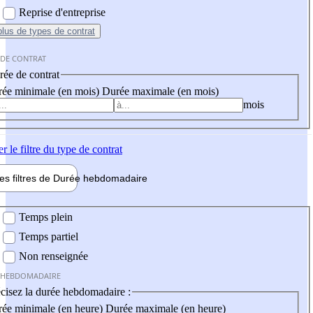
Reprise d'entreprise
plus
de types de contrat
 DE CONTRAT
ée de contrat
ée minimale (en mois)
Durée maximale (en mois)
mois
er
le filtre du type de contrat
les filtres de
Durée hebdo
madaire
 hebdomadaire
Temps plein
Temps partiel
Non renseignée
 HEBDOMADAIRE
cisez la durée hebdomadaire :
ée minimale (en heure)
Durée maximale (en heure)