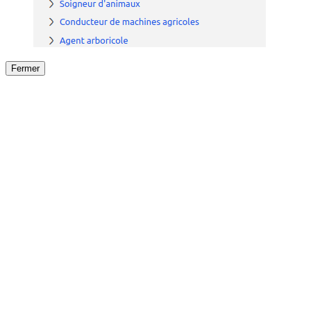
Fermer
Fermer
le détail de l'offre
/
Offre
sur
Offre précéden