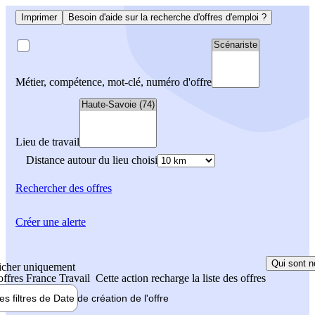
Imprimer
Besoin d'aide sur la recherche d'offres d'emploi ?
Métier, compétence, mot-clé, numéro d'offre
Lieu de travail
Distance autour du lieu choisi
Rechercher
des offres
Créer une alerte
Qui sont n
icher uniquement
 offres France Travail
Cette action recharge la liste des offres
les filtres de
Date de création
de l'offre