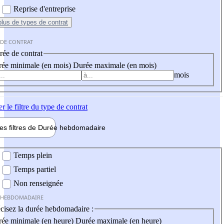
Reprise d'entreprise
plus
de types de contrat
 DE CONTRAT
ée de contrat
ée minimale (en mois)
Durée maximale (en mois)
mois
er
le filtre du type de contrat
les filtres de
Durée hebdo
madaire
 hebdomadaire
Temps plein
Temps partiel
Non renseignée
 HEBDOMADAIRE
cisez la durée hebdomadaire :
ée minimale (en heure)
Durée maximale (en heure)