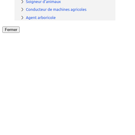
Fermer
Fermer
le détail de l'offre
/
Offre
sur
Offre précéden