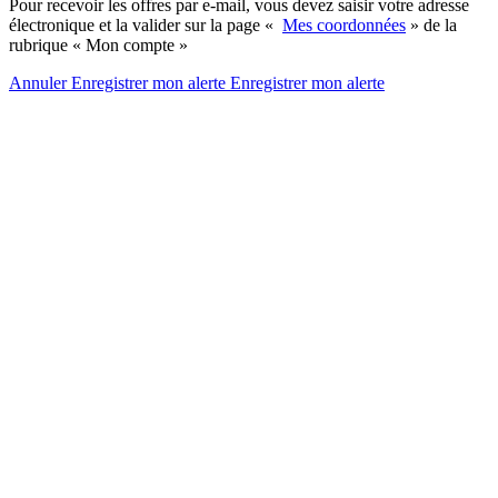
Pour recevoir les offres par e-mail, vous devez saisir votre adresse
électronique et la valider sur la page «
Mes coordonnées
» de la
rubrique « Mon compte »
Annuler
Enregistrer mon alerte
Enregistrer
mon alerte