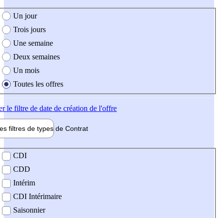
e création de l'offre
Un jour
Trois jours
Une semaine
Deux semaines
Un mois
Toutes les offres
er
le filtre de date de création de l'offre
les filtres de types de
Contrat
de contrat
CDI
CDD
Intérim
CDI Intérimaire
Saisonnier