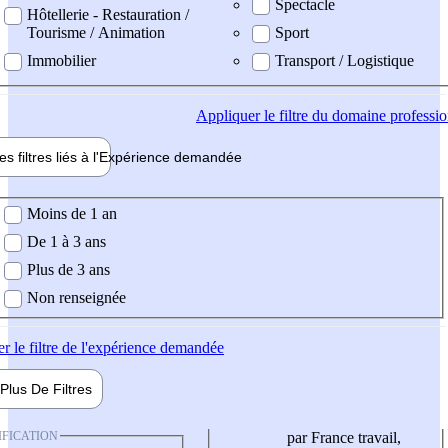
Spectacle
Hôtellerie - Restauration /
Tourisme / Animation
Sport
Immobilier
Transport / Logistique
Appliquer
le filtre du domaine professi
es filtres liés à l'
Expérience
demandée
ience demandée
Moins de 1 an
De 1 à 3 ans
Plus de 3 ans
Non renseignée
er
le filtre de l'expérience demandée
Plus De
Filtres
IFICATION
par France travail,