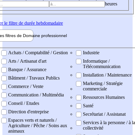
heures
er
le filtre de durée hebdomadaire
les filtres de
Domaine pro
fessionnel
ne professionel
Achats / Comptabilité / Gestion
Industrie
Arts / Artisanat d'art
Informatique /
Télécommunication
Banque / Assurance
Installation / Maintenance
Bâtiment / Travaux Publics
Marketing / Stratégie
Commerce / Vente
commerciale
Communication / Multimédia
Ressources Humaines
Conseil / Etudes
Santé
Direction d'entreprise
Secrétariat / Assistanat
Espaces verts et naturels /
Services à la personne / à l
Agriculture / Pêche / Soins aux
collectivité
animaux