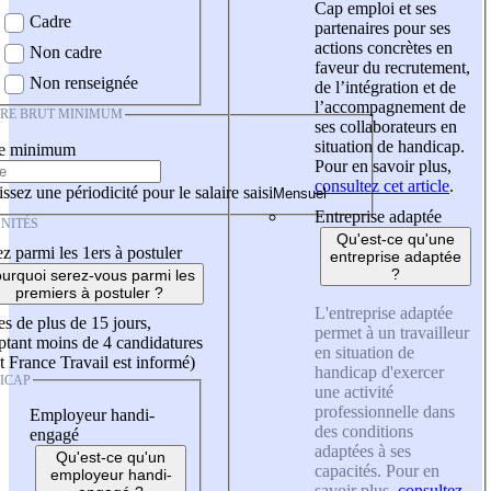
Cap emploi et ses
Cadre
partenaires pour ses
actions concrètes en
Non cadre
faveur du recrutement,
Non renseignée
de l’intégration et de
l’accompagnement de
IRE BRUT MINIMUM
ses collaborateurs en
situation de handicap.
re minimum
Pour en savoir plus,
consultez cet article
.
ssez une périodicité pour le salaire saisi
Entreprise adaptée
NITÉS
Qu'est-ce qu'une
z parmi les 1ers à postuler
entreprise adaptée
?
urquoi serez-vous parmi les
premiers à postuler ?
L'entreprise adaptée
es de plus de 15 jours,
permet à un travailleur
tant moins de 4 candidatures
en situation de
t France Travail est informé)
handicap d'exercer
ICAP
une activité
professionnelle dans
Employeur handi-
des conditions
engagé
adaptées à ses
Qu'est-ce qu'un
capacités. Pour en
employeur handi-
savoir plus,
consultez