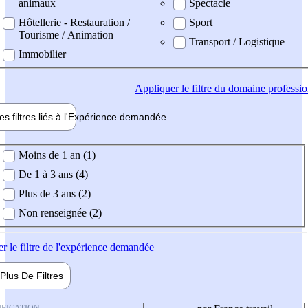
animaux
Spectacle
Hôtellerie - Restauration /
Sport
Tourisme / Animation
Transport / Logistique
Immobilier
Appliquer
le filtre du domaine professi
es filtres liés à l'
Expérience
demandée
ience demandée
Moins de 1 an (1)
De 1 à 3 ans (4)
Plus de 3 ans (2)
Non renseignée (2)
er
le filtre de l'expérience demandée
Plus De
Filtres