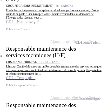
GROUPE CAHORS RECRUTEMENT -
46 - CAHORS
Être le lien technique entre conception, production et performance produit, c’est le
cœur de ce poste. Chez Groupe Cahors, acteur reconnu dans les domaines de
l’énergie et des réseaux, vous...
CDI - Non renseigné
Publié il y a 20 jours
Ajouter cette offre à ma sélection
CDI
Temps plein
Responsable maintenance des
services techniques (H/F)
CHS JEAN-PIERRE FALRET -
46 - LEYME
L'Institut Camille Miret recrute un Responsable maintenance des services techniques
à temps complet sous contrat à durée indéterminée. Assurer la gestion, l'organisation
et le bon fonctionnement des...
CDI - Temps plein
Publié il y a plus de 30 jours
Ajouter cette offre à ma sélection
CDI
Non renseigné
Responsable maintenance des