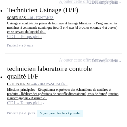
Ajouter cette offre à ma sélection
CDI
Temps plein
Technicien Usinage (H/F)
SOBEN SAS -
46 - FONTANES
Usinage et contrôle des pièces de tournage et fraisage Missions : - Programmer les
machines à commande numérique (tour 3 et 4 axes bi broches et centre 4 et 5 axes)
en se servant du logiciel de...
CDI - Temps plein
Publié il y a 6 jours
Ajouter cette offre à ma sélection
CDI
Temps plein
technicien laboratoire controle
qualité H/F
CRIT INTERIM -
46 - BIARS-SUR-CÈRE
Missions principales - Réceptionner et prélever des échantillons de matières et
produits - Réaliser des opérations de contrôle dimensionnel, tests de dureté, traction
et macrographie - Assurer le...
CDI - Temps plein
Publié il y a 20 jours
Soyez parmi les 1ers à postuler