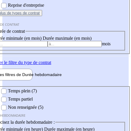
Reprise d'entreprise
plus
de types de contrat
 DE CONTRAT
ée de contrat
ée minimale (en mois)
Durée maximale (en mois)
mois
er
le filtre du type de contrat
les filtres de
Durée hebdo
madaire
 hebdomadaire
Temps plein (7)
Temps partiel
Non renseignée (5)
 HEBDOMADAIRE
cisez la durée hebdomadaire :
ée minimale (en heure)
Durée maximale (en heure)