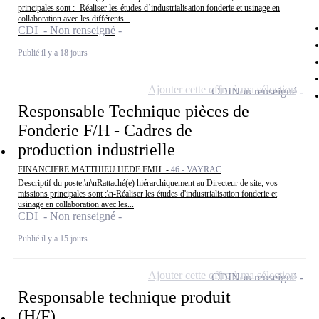
principales sont : -Réaliser les études d’industrialisation fonderie et usinage en
collaboration avec les différents...
CDI - Non renseigné
Publié il y a 18 jours
Ajouter cette offre à ma sélection
CDI
Non renseigné
Responsable Technique pièces de
Fonderie F/H - Cadres de
production industrielle
FINANCIERE MATTHIEU HEDE FMH -
46 - VAYRAC
Descriptif du poste:\n\nRattaché(e) hiérarchiquement au Directeur de site, vos
missions principales sont :\n-Réaliser les études d'industrialisation fonderie et
usinage en collaboration avec les...
CDI - Non renseigné
Publié il y a 15 jours
Ajouter cette offre à ma sélection
CDI
Non renseigné
Responsable technique produit
(H/F)