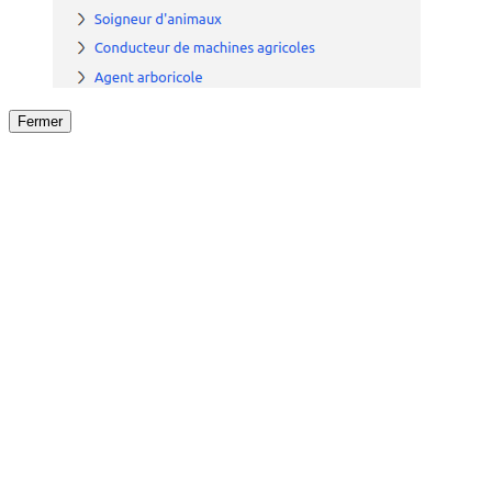
Fermer
Fermer
le détail de l'offre
/
Offre
sur
Offre précéden