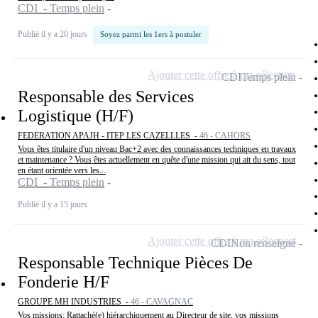
CDI - Temps plein
Publié il y a 20 jours
Soyez parmi les 1ers à postuler
Ajouter cette offre à ma sélection
CDI
Temps plein
Responsable des Services
Logistique (H/F)
FEDERATION APAJH - ITEP LES CAZELLLES -
46 - CAHORS
Vous êtes titulaire d'un niveau Bac+2 avec des connaissances techniques en travaux
et maintenance ? Vous êtes actuellement en quête d'une mission qui ait du sens, tout
en étant orientée vers les...
CDI - Temps plein
Publié il y a 15 jours
Ajouter cette offre à ma sélection
CDI
Non renseigné
Responsable Technique Pièces De
Fonderie H/F
GROUPE MH INDUSTRIES -
46 - CAVAGNAC
Vos missions: Rattaché(e) hiérarchiquement au Directeur de site, vos missions