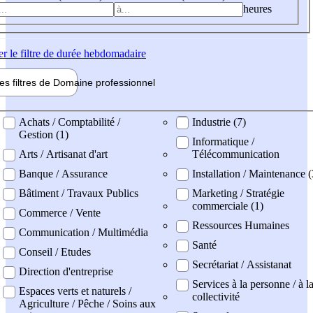
heures
er
le filtre de durée hebdomadaire
les filtres de
Domaine pro
fessionnel
ne professionel
Achats / Comptabilité /
Industrie (7)
Gestion (1)
Informatique /
Arts / Artisanat d'art
Télécommunication
Banque / Assurance
Installation / Maintenance (
Bâtiment / Travaux Publics
Marketing / Stratégie
commerciale (1)
Commerce / Vente
Ressources Humaines
Communication / Multimédia
Santé
Conseil / Etudes
Secrétariat / Assistanat
Direction d'entreprise
Services à la personne / à l
Espaces verts et naturels /
collectivité
Agriculture / Pêche / Soins aux