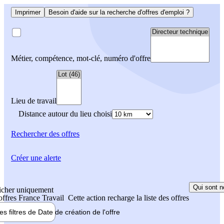
Imprimer
Besoin d'aide sur la recherche d'offres d'emploi ?
Métier, compétence, mot-clé, numéro d'offre
Lieu de travail
Distance autour du lieu choisi
Rechercher
des offres
Créer une alerte
Qui sont n
icher uniquement
 offres France Travail
Cette action recharge la liste des offres
les filtres de
Date de création
de l'offre