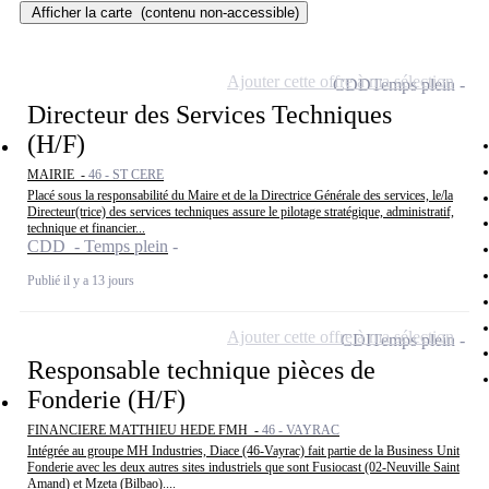
Afficher la carte
(contenu non-accessible)
Ajouter cette offre à ma sélection
CDD
Temps plein
Directeur des Services Techniques
(H/F)
MAIRIE -
46 - ST CERE
Placé sous la responsabilité du Maire et de la Directrice Générale des services, le/la
Directeur(trice) des services techniques assure le pilotage stratégique, administratif,
technique et financier...
CDD - Temps plein
Publié il y a 13 jours
Ajouter cette offre à ma sélection
CDI
Temps plein
Responsable technique pièces de
Fonderie (H/F)
FINANCIERE MATTHIEU HEDE FMH -
46 - VAYRAC
Intégrée au groupe MH Industries, Diace (46-Vayrac) fait partie de la Business Unit
Fonderie avec les deux autres sites industriels que sont Fusiocast (02-Neuville Saint
Amand) et Mzeta (Bilbao)....