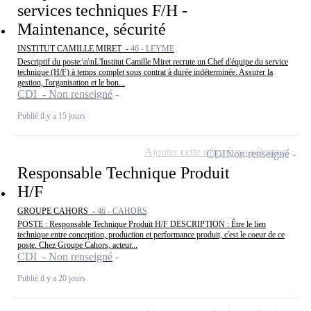
services techniques F/H -
Maintenance, sécurité
INSTITUT CAMILLE MIRET -
46 - LEYME
Descriptif du poste:\n\nL'Institut Camille Miret recrute un Chef d'équipe du service
technique (H/F) à temps complet sous contrat à durée indéterminée. Assurer la
gestion, l'organisation et le bon...
CDI - Non renseigné
Publié il y a 15 jours
Ajouter cette offre à ma sélection
CDI
Non renseigné
Responsable Technique Produit
H/F
GROUPE CAHORS -
46 - CAHORS
POSTE : Responsable Technique Produit H/F DESCRIPTION : Être le lien
technique entre conception, production et performance produit, c'est le coeur de ce
poste. Chez Groupe Cahors, acteur...
CDI - Non renseigné
Publié il y a 20 jours