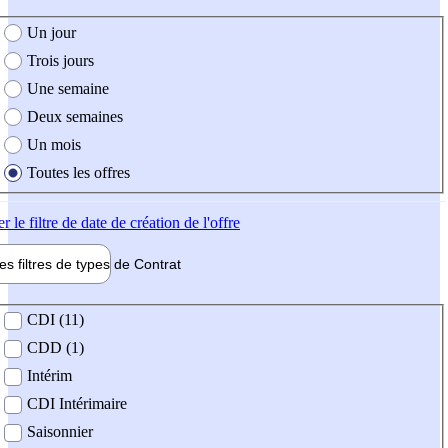
e création de l'offre
Un jour
Trois jours
Une semaine
Deux semaines
Un mois
Toutes les offres
er
le filtre de date de création de l'offre
les filtres de types de
Contrat
de contrat
CDI (11)
CDD (1)
Intérim
CDI Intérimaire
Saisonnier