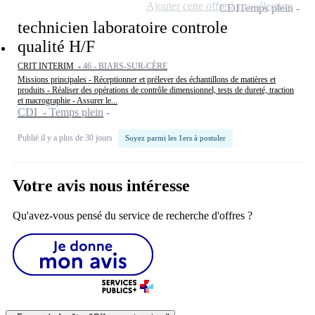
Ajouter cette offre à ma sélection
CDI
Temps plein
technicien laboratoire controle
qualité H/F
CRIT INTERIM -
46 - BIARS-SUR-CÈRE
Missions principales - Réceptionner et prélever des échantillons de matières et
produits - Réaliser des opérations de contrôle dimensionnel, tests de dureté, traction
et macrographie - Assurer le...
CDI - Temps plein
Publié il y a plus de 30 jours
Soyez parmi les 1ers à postuler
Votre avis nous intéresse
Qu'avez-vous pensé du service de recherche d'offres ?