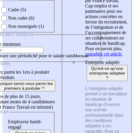
IFICATION
par France travail,
Cap emploi et ses
Cadre (5)
partenaires pour ses
actions concrètes en
Non cadre (6)
faveur du recrutement,
Non renseignée (1)
de l’intégration et de
l’accompagnement de
IRE BRUT MINIMUM
ses collaborateurs en
situation de handicap.
re minimum
Pour en savoir plus,
consultez cet article
.
ssez une périodicité pour le salaire saisi
Entreprise adaptée
NITÉS
Qu'est-ce qu'une
z parmi les 1ers à postuler
entreprise adaptée
résultats
?
urquoi serez-vous parmi les
L'entreprise adaptée
premiers à postuler ?
permet à un travailleur
es de plus de 15 jours,
en situation de
tant moins de 4 candidatures
handicap d'exercer
t France Travail est informé)
une activité
ICAP
professionnelle dans
des conditions
Employeur handi-
adaptées à ses
engagé
capacités. Pour en
Qu'est-ce qu'un