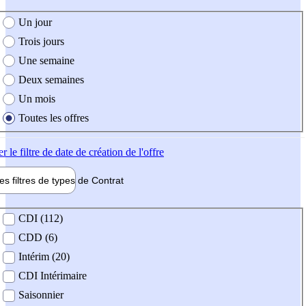
e création de l'offre
Un jour
Trois jours
Une semaine
Deux semaines
Un mois
Toutes les offres
er
le filtre de date de création de l'offre
les filtres de types de
Contrat
de contrat
CDI (112)
CDD (6)
Intérim (20)
CDI Intérimaire
Saisonnier