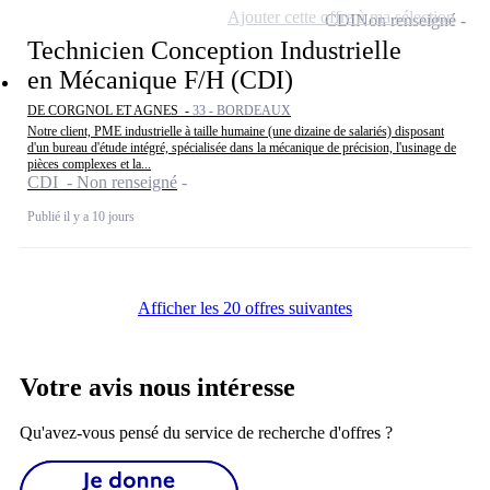
Ajouter cette offre à ma sélection
CDI
Non renseigné
Technicien Conception Industrielle
en Mécanique F/H (CDI)
DE CORGNOL ET AGNES -
33 - BORDEAUX
Notre client, PME industrielle à taille humaine (une dizaine de salariés) disposant
d'un bureau d'étude intégré, spécialisée dans la mécanique de précision, l'usinage de
pièces complexes et la...
CDI - Non renseigné
Publié il y a 10 jours
Afficher les 20 offres suivantes
Votre avis nous intéresse
Qu'avez-vous pensé du service de recherche d'offres ?