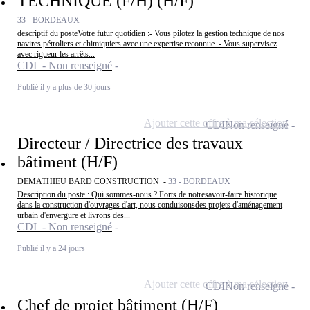
TECHNIQUE (F/H) (H/F)
33 - BORDEAUX
descriptif du posteVotre futur quotidien :- Vous pilotez la gestion technique de nos
navires pétroliers et chimiquiers avec une expertise reconnue. - Vous supervisez
avec rigueur les arrêts...
CDI - Non renseigné
Publié il y a plus de 30 jours
Ajouter cette offre à ma sélection
CDI
Non renseigné
Directeur / Directrice des travaux
bâtiment (H/F)
DEMATHIEU BARD CONSTRUCTION -
33 - BORDEAUX
Description du poste : Qui sommes-nous ? Forts de notresavoir-faire historique
dans la construction d'ouvrages d'art, nous conduisonsdes projets d'aménagement
urbain d'envergure et livrons des...
CDI - Non renseigné
Publié il y a 24 jours
Ajouter cette offre à ma sélection
CDI
Non renseigné
Chef de projet bâtiment (H/F)