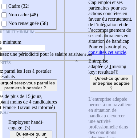
Cap emploi et ses
Cadre (32)
partenaires pour ses
actions concrètes en
Non cadre (48)
faveur du recrutement,
Non renseignée (58)
de l’intégration et de
l’accompagnement de
IRE BRUT MINIMUM
ses collaborateurs en
situation de handicap.
re minimum
Pour en savoir plus,
consultez cet article
.
ssez une périodicité pour le salaire saisi
Entreprise
NITÉS
adaptée (2
[[missing
z parmi les 1ers à postuler
key: resultats]]
)
résultats
Qu'est-ce qu'une
urquoi serez-vous parmi les
entreprise adaptée
premiers à postuler ?
?
es de plus de 15 jours,
L'entreprise adaptée
tant moins de 4 candidatures
permet à un travailleur
t France Travail est informé)
en situation de
ICAP
handicap d'exercer
une activité
Employeur handi-
professionnelle dans
engagé (3)
des conditions
Qu'est-ce qu'un
adaptées à ses