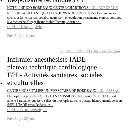
HOTEL INDIGO BORDEAUX CENTRE CHARTRONS -
33 - BORDEAUX
RESPONSABILITÉS : QU'ATTENDONS NOUS DE VOUS ? Les tendances
clients et les tendances collaborateurs sont en évolution permanente et nous sommes
à la recherche d'un(e) Responsable Technique afin de...
CDI - Temps plein
Publié il y a 16 jours
Ajouter cette offre à ma sélection
CDI
Non renseigné
Infirmier anesthésiste IADE
plateau technique cardiologique
F/H - Activités sanitaires, sociales
et culturelles
CENTRE HOSPITALIER UNIVERSITAIRE DE BORDEAUX -
33 - PESSAC
Descriptif du poste:\n\nACTIVITES / MISSIONS :\nLe contexte :\nL'IADE est
amené à travailler sur les 6 salles du bloc opératoire, le plateau hémodynamique et en
SSPI. L'IADE travaille dans un...
CDI - Non renseigné
Publié il y a 20 jours