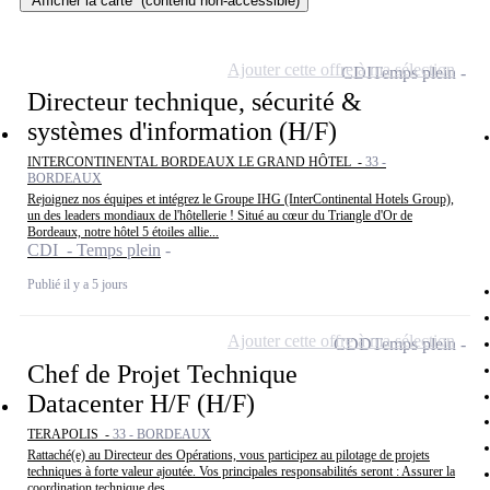
Afficher la carte
(contenu non-accessible)
Ajouter cette offre à ma sélection
CDI
Temps plein
Directeur technique, sécurité &
systèmes d'information (H/F)
INTERCONTINENTAL BORDEAUX LE GRAND HÔTEL -
33 -
BORDEAUX
Rejoignez nos équipes et intégrez le Groupe IHG (InterContinental Hotels Group),
un des leaders mondiaux de l'hôtellerie ! Situé au cœur du Triangle d'Or de
Bordeaux, notre hôtel 5 étoiles allie...
CDI - Temps plein
Publié il y a 5 jours
Ajouter cette offre à ma sélection
CDD
Temps plein
Chef de Projet Technique
Datacenter H/F (H/F)
TERAPOLIS -
33 - BORDEAUX
Rattaché(e) au Directeur des Opérations, vous participez au pilotage de projets
techniques à forte valeur ajoutée. Vos principales responsabilités seront : Assurer la
coordination technique des...