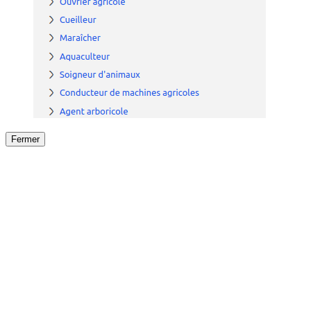
Fermer
Fermer
le détail de l'offre
/
Offre
sur
Offre précéden