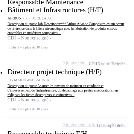
Responsable Maintenance
Bâtiment et Infrastructures (H/F)
AIRBUS -
33 - BORDEAUX
Description du poste Job Description:***Airbus Atlantic Composites est un acteur
de référence dans la filière aéronautique avec la fabrication de produits et sous-
ensembles en matériaux composites....
CDI - Non renseigné
Publié il y a plus de 30 jours
Ajouter cette offre à ma sélection
CDI
Non renseigné
Directeur projet technique (H/F)
33 - MARTIGNAS-SUR-JALLE
Description du poste Assurer les travaux de maintien en condition et
d'investissement de l'infrastructure, du dépannage aux petites améliorations, en
rédigeant les fiches descriptives et estimatives...
CDI - Non renseigné
Publié il y a plus de 30 jours
Ajouter cette offre à ma sélection
CDI
Temps plein
Responsable technique F/H