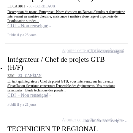
LE CABRH -
33 - BORDEAUX
Description du poste : Entreprise : Notre client est un Bureau d'études et d'ingénierie
intervenant en maîtrise d'œuvre, assistance à maîtrise d'ouvrage et ingénierie de
l'exploitation sur des...
CDI - Non renseigné
Publié il y a 25 jours
Ajouter cette offre à ma sélection
CDI
Non renseigné
Intégrateur / Chef de projets GTB
(H/F)
E2M -
33 - CANÉJAN
En tant qu'Intégrateur / Chef de projet GTB, vous intervenez sur les travaux
d'installation électrique concernant l'ensemble des équipements. Vos missions
principales : Étude technique des projets...
CDI - Non renseigné
Publié il y a 21 jours
Ajouter cette offre à ma sélection
Intérim
Non renseigné
TECHNICIEN TP REGIONAL