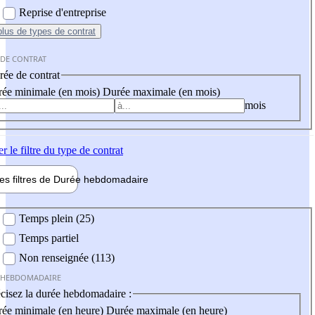
Reprise d'entreprise
plus
de types de contrat
 DE CONTRAT
ée de contrat
ée minimale (en mois)
Durée maximale (en mois)
mois
er
le filtre du type de contrat
les filtres de
Durée hebdo
madaire
 hebdomadaire
Temps plein (25)
Temps partiel
Non renseignée (113)
 HEBDOMADAIRE
cisez la durée hebdomadaire :
ée minimale (en heure)
Durée maximale (en heure)