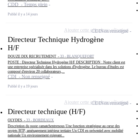
CDD - Temps plein
Publié il y a 14 jours
Ajouter cette offre à ma sélection
CDI
Non renseigné
Directeur Technique Hydrogène
H/F
DOUZE DIX RECRUTEMENT -
33 - BLANQUEFORT
POSTE : Directeur Technique Hydrogène H/F DESCRIPTION : Notre client est
une entreprise spécialisée dans les solutions d'hydrogène. Le bureau d'études est
composé d'environ 20 collaborateurs,...
CDI - Non renseigné
Publié il y a 19 jours
Ajouter cette offre à ma sélection
CDI
Non renseigné
Directeur technique (H/F)
OLYDES -
33 - BORDEAUX
Description du poste çamatchentrenous Une fonction stratégique au cœur des
projets BTP, aménagement intérieur tertiaire Un CDI en présentiel avec mobilité
nationale Un environnement exigeant...