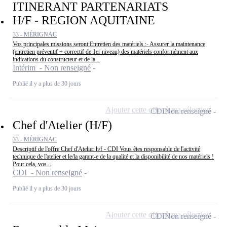
ITINERANT PARTENARIATS
H/F - REGION AQUITAINE
33 - MÉRIGNAC
Vos principales missions seront:Entretien des matériels :- Assurer la maintenance
(entretien préventif + correctif de 1er niveau) des matériels conformément aux
indications du constructeur et de la...
Intérim - Non renseigné
Publié il y a plus de 30 jours
Ajouter cette offre à ma sélection
CDI
Non renseigné
Chef d'Atelier (H/F)
33 - MÉRIGNAC
Descriptif de l'offre Chef d'Atelier h/f - CDI Vous êtes responsable de l'activité
technique de l'atelier et le/la garant-e de la qualité et la disponibilité de nos matériels !
Pour cela, vos...
CDI - Non renseigné
Publié il y a plus de 30 jours
Ajouter cette offre à ma sélection
CDI
Non renseigné