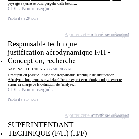
paysagers (terrasse bois, pergola, dalle béton,...
CDI - Non renseigné
Publié il y a 28 jours
Ajouter cette offre à ma sélection
CDI
Non renseigné
Responsable technique
justification aérodynamique F/H -
Conception, recherche
SABENA TECHNICS -
33 - MÉRIGNAC
Descriptif du poste:\nEn tant que Responsable Technique de Justification
Aérodynamique, vous serez le/la référent.e expert.e en aérodynamique externe
avion, en charge de la définition, de l'analyse...
CDI - Non renseigné
Publié il y a 14 jours
Ajouter cette offre à ma sélection
CDI
Non renseigné
SUPERINTENDANT
TECHNIQUE (F/H) (H/F)