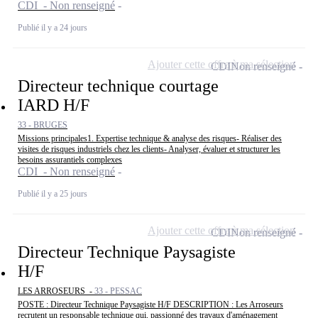
CDI - Non renseigné
Publié il y a 24 jours
Ajouter cette offre à ma sélection
CDI
Non renseigné
Directeur technique courtage
IARD H/F
33 - BRUGES
Missions principales1. Expertise technique & analyse des risques- Réaliser des
visites de risques industriels chez les clients- Analyser, évaluer et structurer les
besoins assurantiels complexes
CDI - Non renseigné
Publié il y a 25 jours
Ajouter cette offre à ma sélection
CDI
Non renseigné
Directeur Technique Paysagiste
H/F
LES ARROSEURS -
33 - PESSAC
POSTE : Directeur Technique Paysagiste H/F DESCRIPTION : Les Arroseurs
recrutent un responsable technique qui, passionné des travaux d'aménagement