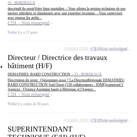
33 - BORDEAUX
descriptif du posteVotre futur quotidien :- Vous pilotez la gestion technique de nos
navires pétroliers et chimiquiers avec une expertise reconnue. - Vous supervisez
avec rigueur les arrêts...
CDI - Non renseigné
Publié il y a 27 jours
Ajouter cette offre à ma sélection
CDI
Non renseigné
Directeur / Directrice des travaux
bâtiment (H/F)
DEMATHIEU BARD CONSTRUCTION -
33 - BORDEAUX
Description du poste : Quisommes-nous ? La DirectionRégionale DEMATHIEU
BARD CONSTRUCTION Sud-Ouest (150 collaborateurs - 85M€)comprend 2
Agences : l'Agence Aquitaine basée à Mérignac et l'Agence...
CDI - Non renseigné
Publié il y a plus de 30 jours
Ajouter cette offre à ma sélection
CDI
Non renseigné
SUPERINTENDANT