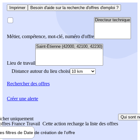
Imprimer
Besoin d'aide sur la recherche d'offres d'emploi ?
Métier, compétence, mot-clé, numéro d'offre
Lieu de travail
Distance autour du lieu choisi
Rechercher
des offres
Créer une alerte
Qui sont n
icher uniquement
 offres France Travail
Cette action recharge la liste des offres
les filtres de
Date de création
de l'offre