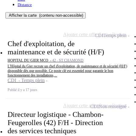
Distance
Afficher la carte
(contenu non-accessible)
Ajouter cette offre à ma sélection
CDI
Temps plein
Chef d'exploitation, de
maintenance et de sécurité (H/F)
HOPITAL DU GIER MCO -
42 - ST CHAMOND
L'Hôpital du Gier recrute un chef d'exploitation, de maintenance et de sécurité (H/F)
disponible dès que possible. Ce poste clé est essentiel pour garantir le bon
fonctionnement des installations,...
CDI - Temps plein
Publié il y a 17 jours
Ajouter cette offre à ma sélection
CDI
Non renseigné
Directeur logistique - Chambon-
Feugerolles (42) F/H - Direction
des services techniques