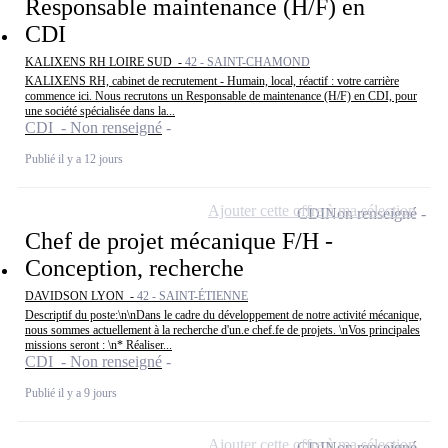
Responsable maintenance (H/F) en
CDI
KALIXENS RH LOIRE SUD -
42 - SAINT-CHAMOND
KALIXENS RH, cabinet de recrutement - Humain, local, réactif : votre carrière
commence ici. Nous recrutons un Responsable de maintenance (H/F) en CDI, pour
une société spécialisée dans la...
CDI - Non renseigné
Publié il y a 12 jours
Ajouter cette offre à ma sélection
CDI
Non renseigné
Chef de projet mécanique F/H -
Conception, recherche
DAVIDSON LYON -
42 - SAINT-ÉTIENNE
Descriptif du poste:\n\nDans le cadre du développement de notre activité mécanique,
nous sommes actuellement à la recherche d'un.e chef.fe de projets. \nVos principales
missions seront : \n* Réaliser...
CDI - Non renseigné
Publié il y a 9 jours
Ajouter cette offre à ma sélection
CDI
Non renseigné