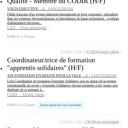
Qualité - Membre du CODIR (H/F)
VOLTA EXECUTIVE -
42 - SAINT-ÉTIENNE
Filiale française d'un groupe industriel international en forte croissance, spécialisée
dans les solutions électrotechniques et énergétiques de haute technologie : systèmes
d'alimentation électrique...
CDI - Non renseigné
Publié il y a 28 jours
Ajouter cette offre à ma sélection
CDD
Temps plein
Coordinateur.trice de formation
"apprentis solidaires" (H/F)
ASS FONDATION ETUDIANTE POUR LA VILLE -
42 - SAINT-ÉTIENNE
Le/la Coordinateur de formation Apprentis Solidaires sera en charge de la gestion
opérationnelle du projet « Apprentis Solidaires» devant permettre à des jeunes non
diplômés de se préparer à...
CDD - Temps plein
Publié il y a 21 jours
Soyez parmi les 1ers à postuler
Ajouter cette offre à ma sélection
CDI
Non renseigné