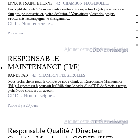
LYNX RH SAINT-ETIENNE -
42 - CHAMBON-FEUGEROLLES
Descriptif du poste:\nVous souhaitez mettre votre expertise logistique au service
d'un groupe industriel en pleine évolution ? Vous aimez piloter des projets
structurants, accompagner le changement...
CDI - Non renseigné
Publié hier
Ajouter cette offre à ma sélection
CDD
Non renseigné
RESPONSABLE
MAINTENANCE (H/F)
RANDSTAD -
42 - CHAMBON-FEUGEROLLES
Nous recherchons pour le compte de notre client, un Responsable Maintenance
(F/H). Le poste est à pourvoir le 03/08 dans le cadre d'un CDD de 6 mois à temps
plein.Notre client est un acteur...
CDD - Non renseigné
Publié il y a 20 jours
Ajouter cette offre à ma sélection
CDI
Non renseigné
Responsable Qualité / Directeur