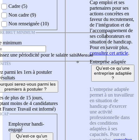
Cap emploi et ses
Cadre (5)
partenaires pour ses
actions concrètes en
Non cadre (9)
faveur du recrutement,
Non renseignée (10)
de l’intégration et de
l’accompagnement de
IRE BRUT MINIMUM
ses collaborateurs en
situation de handicap.
re minimum
Pour en savoir plus,
consultez cet article
.
ssez une périodicité pour le salaire saisi
Entreprise adaptée
NITÉS
Qu'est-ce qu'une
z parmi les 1ers à postuler
entreprise adaptée
résultats
?
urquoi serez-vous parmi les
L'entreprise adaptée
premiers à postuler ?
permet à un travailleur
es de plus de 15 jours,
en situation de
tant moins de 4 candidatures
handicap d'exercer
t France Travail est informé)
une activité
ICAP
professionnelle dans
des conditions
Employeur handi-
adaptées à ses
engagé
capacités. Pour en
Qu'est-ce qu'un
savoir plus,
consultez