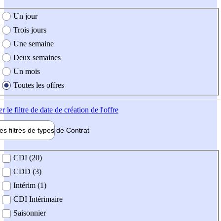
e création de l'offre
Un jour
Trois jours
Une semaine
Deux semaines
Un mois
Toutes les offres
er
le filtre de date de création de l'offre
les filtres de types de
Contrat
de contrat
CDI (20)
CDD (3)
Intérim (1)
CDI Intérimaire
Saisonnier