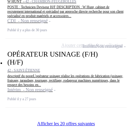
W HUNT -
42 - CHAMBON-FEUGEROLLES
POSTE : Technicien Deviseur H/F DESCRIPTION : W Hunt, cabinet de
recrutement international et spécialisé par approche directe recherche pour son client
spécialisé en produit matériels et accessoires...
CDI - Non renseigné
Publié il y a plus de 30 jours
Ajouter cette offre à ma sélection
Intérim
Non renseigné
OPÉRATEUR USINAGE (F/H)
(H/F)
42 - SAINT-ÉTIENNE
descriptif du posteL'opérateur usinage réalise les opérations de fabrication (usinage,
fraisage, taraudage, tournage, rectifiage, rodagesur machines numériques, dans le
respect des besoins en...
Intérim - Non renseigné
Publié il y a 27 jours
Afficher les 20 offres suivantes