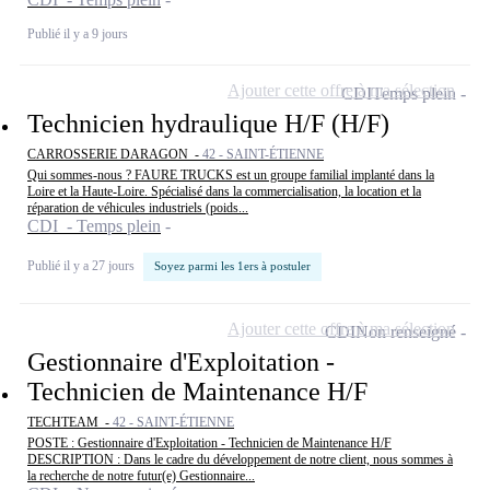
Publié il y a 9 jours
Ajouter cette offre à ma sélection
CDI
Temps plein
Technicien hydraulique H/F (H/F)
CARROSSERIE DARAGON -
42 - SAINT-ÉTIENNE
Qui sommes-nous ? FAURE TRUCKS est un groupe familial implanté dans la
Loire et la Haute-Loire. Spécialisé dans la commercialisation, la location et la
réparation de véhicules industriels (poids...
CDI - Temps plein
Publié il y a 27 jours
Soyez parmi les 1ers à postuler
Ajouter cette offre à ma sélection
CDI
Non renseigné
Gestionnaire d'Exploitation -
Technicien de Maintenance H/F
TECHTEAM -
42 - SAINT-ÉTIENNE
POSTE : Gestionnaire d'Exploitation - Technicien de Maintenance H/F
DESCRIPTION : Dans le cadre du développement de notre client, nous sommes à
la recherche de notre futur(e) Gestionnaire...