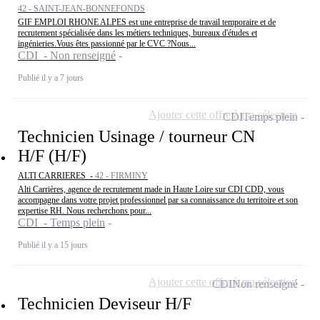
42 - SAINT-JEAN-BONNEFONDS
GIF EMPLOI RHONE ALPES est une entreprise de travail temporaire et de
recrutement spécialisée dans les métiers techniques, bureaux d'études et
ingénieries.Vous êtes passionné par le CVC ?Nous...
CDI - Non renseigné
Publié il y a 7 jours
Ajouter cette offre à ma sélection
CDI
Temps plein
Technicien Usinage / tourneur CN
H/F (H/F)
ALTI CARRIERES -
42 - FIRMINY
Alti Carrières, agence de recrutement made in Haute Loire sur CDI CDD, vous
accompagne dans votre projet professionnel par sa connaissance du territoire et son
expertise RH. Nous recherchons pour...
CDI - Temps plein
Publié il y a 15 jours
Ajouter cette offre à ma sélection
CDI
Non renseigné
Technicien Deviseur H/F