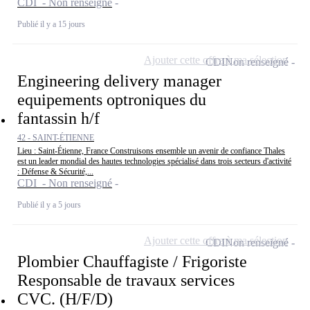
CDI - Non renseigné
Publié il y a 15 jours
Ajouter cette offre à ma sélection
CDI
Non renseigné
Engineering delivery manager
equipements optroniques du
fantassin h/f
42 - SAINT-ÉTIENNE
Lieu : Saint-Étienne, France Construisons ensemble un avenir de confiance Thales
est un leader mondial des hautes technologies spécialisé dans trois secteurs d'activité
: Défense & Sécurité,...
CDI - Non renseigné
Publié il y a 5 jours
Ajouter cette offre à ma sélection
CDI
Non renseigné
Plombier Chauffagiste / Frigoriste
Responsable de travaux services
CVC. (H/F/D)