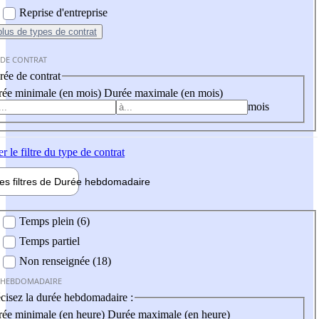
Reprise d'entreprise
plus
de types de contrat
 DE CONTRAT
ée de contrat
ée minimale (en mois)
Durée maximale (en mois)
mois
er
le filtre du type de contrat
les filtres de
Durée hebdo
madaire
 hebdomadaire
Temps plein (6)
Temps partiel
Non renseignée (18)
 HEBDOMADAIRE
cisez la durée hebdomadaire :
ée minimale (en heure)
Durée maximale (en heure)