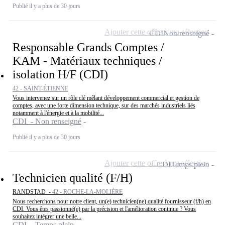
Publié il y a plus de 30 jours
Ajouter cette offre à ma sélection
CDI
Non renseigné
Responsable Grands Comptes /
KAM - Matériaux techniques /
isolation H/F (CDI)
42 - SAINT-ÉTIENNE
Vous intervenez sur un rôle clé mêlant développement commercial et gestion de
comptes, avec une forte dimension technique, sur des marchés industriels liés
notamment à l'énergie et à la mobilité...
CDI - Non renseigné
Publié il y a plus de 30 jours
Ajouter cette offre à ma sélection
CDI
Temps plein
Technicien qualité (F/H)
RANDSTAD -
42 - ROCHE-LA-MOLIÈRE
Nous recherchons pour notre client, un(e) technicien(ne) qualité fournisseur (f/h) en
CDI. Vous êtes passionné(e) par la précision et l'amélioration continue ? Vous
souhaitez intégrer une belle...
CDI - Temps plein