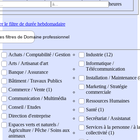
heures
er
le filtre de durée hebdomadaire
les filtres de
Domaine pro
fessionnel
ne professionel
Achats / Comptabilité / Gestion
Industrie (12)
Arts / Artisanat d'art
Informatique /
Télécommunication
Banque / Assurance
Installation / Maintenance (
Bâtiment / Travaux Publics
Marketing / Stratégie
Commerce / Vente (1)
commerciale
Communication / Multimédia
Ressources Humaines
Conseil / Etudes
Santé (1)
Direction d'entreprise
Secrétariat / Assistanat
Espaces verts et naturels /
Services à la personne / à l
Agriculture / Pêche / Soins aux
collectivité (1)
animaux