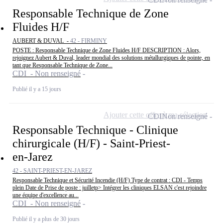
Responsable Technique de Zone
Fluides H/F
AUBERT & DUVAL -
42 - FIRMINY
POSTE : Responsable Technique de Zone Fluides H/F DESCRIPTION : Alors,
rejoignez Aubert & Duval, leader mondial des solutions métallurgiques de pointe, en
tant que Responsable Technique de Zone...
CDI - Non renseigné
Publié il y a 15 jours
Ajouter cette offre à ma sélection
CDI
Non renseigné
Responsable Technique - Clinique
chirurgicale (H/F) - Saint-Priest-
en-Jarez
42 - SAINT-PRIEST-EN-JAREZ
Responsable Technique et Sécurité Incendie (H/F) Type de contrat : CDI - Temps
plein Date de Prise de poste : juilletp> Intégrer les cliniques ELSAN c'est rejoindre
une équipe d'excellence au...
CDI - Non renseigné
Publié il y a plus de 30 jours