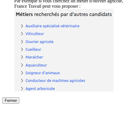
Par exemple si vous cherchez un métier d'ouvrier agricole,
France Travail peut vous proposer :
Fermer
Fermer
le détail de l'offre
/
Offre
sur