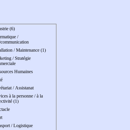
strie (6)
rmatique /
écommunication
allation / Maintenance (1)
eting / Stratégie
merciale
sources Humaines
té
étariat / Assistanat
ices à la personne / à la
ectivité (1)
ctacle
rt
sport / Logistique