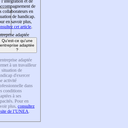
 l’intégration et de
’accompagnement de
s collaborateurs en
tuation de handicap.
ur en savoir plus,
nsultez cet article
.
treprise adaptée
Qu'est-ce qu'une
entreprise adaptée
?
entreprise adaptée
rmet à un travailleur
 situation de
ndicap d'exercer
e activité
ofessionnelle dans
s conditions
aptées à ses
pacités. Pour en
voir plus,
consultez
 site de l’UNEA
.