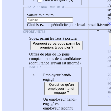
de
l
SALAIRE BRUT MINIMUM
se
si
Salaire minimum
Po
co
Choisissez une périodicité pour le salaire saisi
En
OPPORTUNITÉS
Soyez parmi les 1ers à postuler
Pourquoi serez-vous parmi les
premiers à postuler ?
L'
Offres de plus de 15 jours,
pe
comptant moins de 4 candidatures
en
(dont France Travail est informé)
ha
HANDICAP
un
pr
Employeur handi-
de
engagé
ad
Qu'est-ce qu'un
ca
employeur handi-
sa
engagé ?
le
Un employeur handi-
engagé est un
employeur reconnu