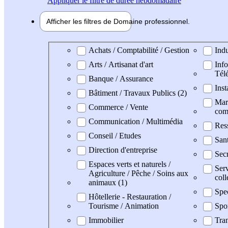
Appliquer
le filtre de durée hebdomadaire
Afficher les filtres de
Domaine pro
fessionnel
Domaine professionel
Achats / Comptabilité / Gestion
Indu
Arts / Artisanat d'art
Info
Tél
Banque / Assurance
Inst
Bâtiment / Travaux Publics (2)
Mark
Commerce / Vente
com
Communication / Multimédia
Res
Conseil / Etudes
San
Direction d'entreprise
Secr
Espaces verts et naturels /
Serv
Agriculture / Pêche / Soins aux
coll
animaux (1)
Spe
Hôtellerie - Restauration /
Tourisme / Animation
Spo
Immobilier
Tran