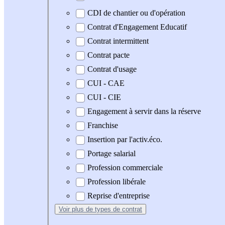
CDI de chantier ou d'opération
Contrat d'Engagement Educatif
Contrat intermittent
Contrat pacte
Contrat d'usage
CUI - CAE
CUI - CIE
Engagement à servir dans la réserve
Franchise
Insertion par l'activ.éco.
Portage salarial
Profession commerciale
Profession libérale
Reprise d'entreprise
Voir plus
de types de contrat