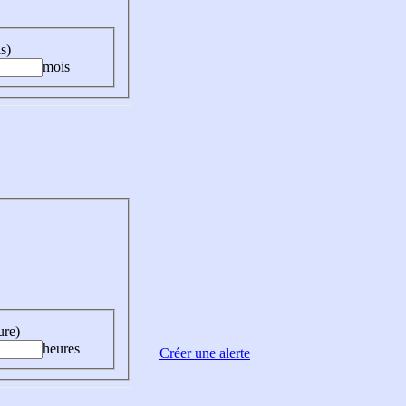
s)
mois
ure)
heures
Créer une alerte