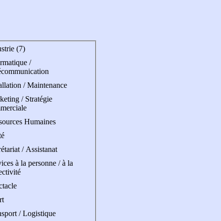
strie (7)
rmatique /
écommunication
allation / Maintenance
eting / Stratégie
merciale
sources Humaines
té
étariat / Assistanat
ices à la personne / à la
ectivité
ctacle
rt
sport / Logistique