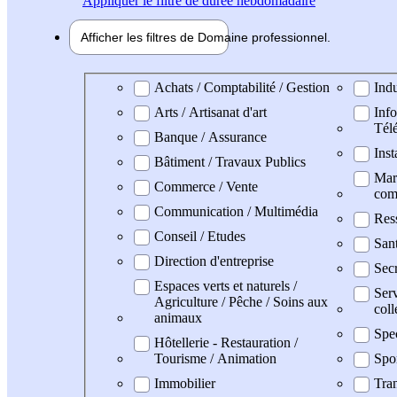
Appliquer
le filtre de durée hebdomadaire
Afficher les filtres de
Domaine pro
fessionnel
Domaine professionel
Achats / Comptabilité / Gestion
Indu
Arts / Artisanat d'art
Info
Tél
Banque / Assurance
Inst
Bâtiment / Travaux Publics
Mark
Commerce / Vente
com
Communication / Multimédia
Res
Conseil / Etudes
San
Direction d'entreprise
Secr
Espaces verts et naturels /
Serv
Agriculture / Pêche / Soins aux
coll
animaux
Spe
Hôtellerie - Restauration /
Tourisme / Animation
Spo
Immobilier
Tran