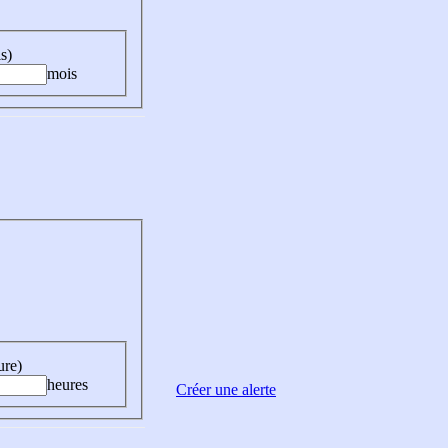
s)
mois
ure)
heures
Créer une alerte