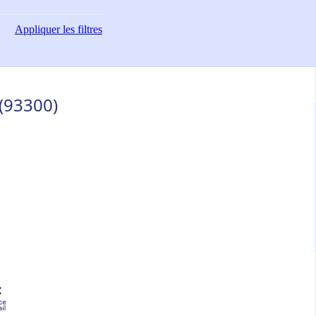
Appliquer
les filtres
 (93300)