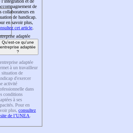
 l’intégration et de
’accompagnement de
s collaborateurs en
tuation de handicap.
ur en savoir plus,
nsultez cet article
.
treprise adaptée
Qu'est-ce qu'une
entreprise adaptée
?
entreprise adaptée
rmet à un travailleur
 situation de
ndicap d'exercer
e activité
ofessionnelle dans
s conditions
aptées à ses
pacités. Pour en
voir plus,
consultez
 site de l’UNEA
.