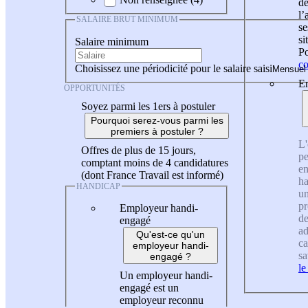
de
l
SALAIRE BRUT MINIMUM
se
si
Salaire minimum
Po
co
Choisissez une périodicité pour le salaire saisi
En
OPPORTUNITÉS
Soyez parmi les 1ers à postuler
Pourquoi serez-vous parmi les
premiers à postuler ?
L'
Offres de plus de 15 jours,
pe
comptant moins de 4 candidatures
en
(dont France Travail est informé)
ha
HANDICAP
un
pr
Employeur handi-
de
engagé
ad
Qu'est-ce qu'un
ca
employeur handi-
sa
engagé ?
le
Un employeur handi-
engagé est un
employeur reconnu