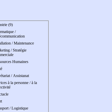
strie (9)
rmatique /
écommunication
allation / Maintenance
eting / Stratégie
merciale
sources Humaines
té
étariat / Assistanat
ices à la personne / à la
ectivité
ctacle
rt
sport / Logistique