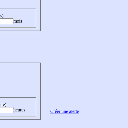
s)
mois
ure)
heures
Créer une alerte