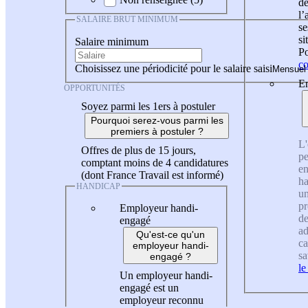
de
l
SALAIRE BRUT MINIMUM
se
si
Salaire minimum
Po
co
Choisissez une périodicité pour le salaire saisi
En
OPPORTUNITÉS
Soyez parmi les 1ers à postuler
Pourquoi serez-vous parmi les
premiers à postuler ?
L'
Offres de plus de 15 jours,
pe
comptant moins de 4 candidatures
en
(dont France Travail est informé)
ha
HANDICAP
un
pr
Employeur handi-
de
engagé
ad
Qu'est-ce qu'un
ca
employeur handi-
sa
engagé ?
le
Un employeur handi-
engagé est un
employeur reconnu