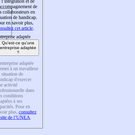
 l’intégration et de
’accompagnement de
s collaborateurs en
tuation de handicap.
ur en savoir plus,
nsultez cet article
.
treprise adaptée
Qu'est-ce qu'une
entreprise adaptée
?
entreprise adaptée
rmet à un travailleur
 situation de
ndicap d'exercer
e activité
ofessionnelle dans
s conditions
aptées à ses
pacités. Pour en
voir plus,
consultez
 site de l’UNEA
.