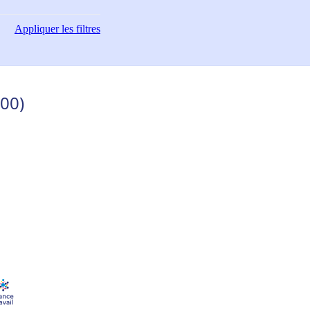
Appliquer
les filtres
00)