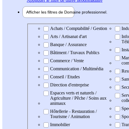
Appliquer
le filtre de durée hebdomadaire
Afficher les filtres de
Domaine pro
fessionnel
Domaine professionel
Achats / Comptabilité / Gestion
Indu
Arts / Artisanat d'art
Info
Tél
Banque / Assurance
Inst
Bâtiment / Travaux Publics
Mark
Commerce / Vente
com
Communication / Multimédia
Res
Conseil / Etudes
San
Direction d'entreprise
Secr
Espaces verts et naturels /
Serv
Agriculture / Pêche / Soins aux
coll
animaux
Spe
Hôtellerie - Restauration /
Tourisme / Animation
Spo
Immobilier
Tran