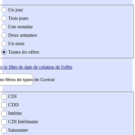
e création de l'offre
Un jour
Trois jours
Une semaine
Deux semaines
Un mois
Toutes les offres
er
le filtre de date de création de l'offre
les filtres de types de
Contrat
de contrat
CDI
CDD
Intérim
CDI Intérimaire
Saisonnier