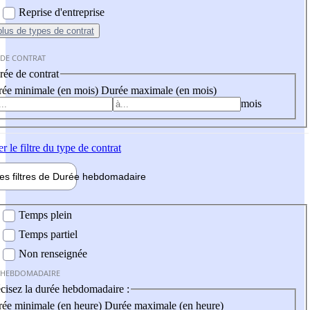
Reprise d'entreprise
plus
de types de contrat
 DE CONTRAT
ée de contrat
ée minimale (en mois)
Durée maximale (en mois)
mois
er
le filtre du type de contrat
les filtres de
Durée hebdo
madaire
 hebdomadaire
Temps plein
Temps partiel
Non renseignée
 HEBDOMADAIRE
cisez la durée hebdomadaire :
ée minimale (en heure)
Durée maximale (en heure)