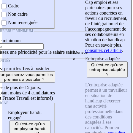
Cap emploi et ses
Cadre
partenaires pour ses
actions concrètes en
Non cadre
faveur du recrutement,
Non renseignée
de l’intégration et de
l’accompagnement de
IRE BRUT MINIMUM
ses collaborateurs en
situation de handicap.
re minimum
Pour en savoir plus,
consultez cet article
.
ssez une périodicité pour le salaire saisi
Entreprise adaptée
NITÉS
Qu'est-ce qu'une
z parmi les 1ers à postuler
entreprise adaptée
?
urquoi serez-vous parmi les
premiers à postuler ?
L'entreprise adaptée
es de plus de 15 jours,
permet à un travailleur
tant moins de 4 candidatures
en situation de
t France Travail est informé)
handicap d'exercer
ICAP
une activité
professionnelle dans
Employeur handi-
des conditions
engagé
adaptées à ses
Qu'est-ce qu'un
capacités. Pour en
employeur handi-
savoir plus,
consultez