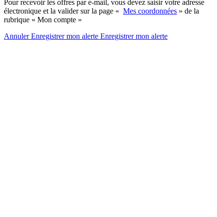
Pour recevoir les offres par e-mail, vous devez saisir votre adresse
électronique et la valider sur la page «
Mes coordonnées
» de la
rubrique « Mon compte »
Annuler
Enregistrer mon alerte
Enregistrer
mon alerte