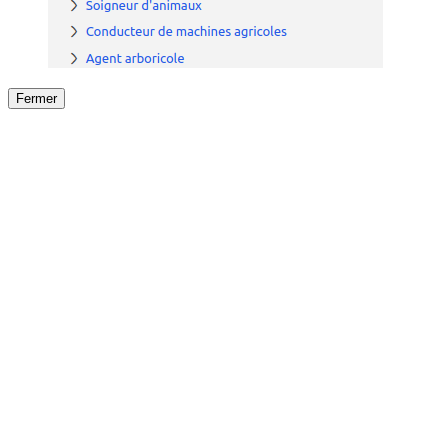
Fermer
Fermer
le détail de l'offre
/
Offre
sur
Offre précéden