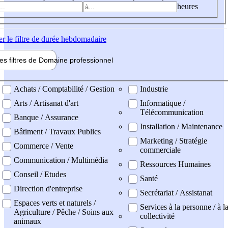
heures
er
le filtre de durée hebdomadaire
les filtres de
Domaine pro
fessionnel
ne professionel
Achats / Comptabilité / Gestion
Industrie
Arts / Artisanat d'art
Informatique /
Télécommunication
Banque / Assurance
Installation / Maintenance
Bâtiment / Travaux Publics
Marketing / Stratégie
Commerce / Vente
commerciale
Communication / Multimédia
Ressources Humaines
Conseil / Etudes
Santé
Direction d'entreprise
Secrétariat / Assistanat
Espaces verts et naturels /
Services à la personne / à l
Agriculture / Pêche / Soins aux
collectivité
animaux