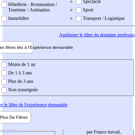
Spectacle
Hôtellerie - Restauration /
Tourisme / Animation
Sport
Immobilier
Transport / Logistique
Appliquer
le filtre du domaine professi
es filtres liés à l'
Expérience
demandée
ience demandée
Moins de 1 an
De 1 à 3 ans
Plus de 3 ans
Non renseignée
er
le filtre de l'expérience demandée
Plus De
Filtres
IFICATION
par France travail,