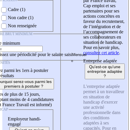
IFICATION
par France travail,
Cap emploi et ses
Cadre (1)
partenaires pour ses
actions concrètes en
Non cadre (1)
faveur du recrutement,
Non renseignée
de l’intégration et de
l’accompagnement de
IRE BRUT MINIMUM
ses collaborateurs en
situation de handicap.
re minimum
Pour en savoir plus,
consultez cet article
.
ssez une périodicité pour le salaire saisi
Entreprise adaptée
NITÉS
Qu'est-ce qu'une
z parmi les 1ers à postuler
entreprise adaptée
résultats
?
urquoi serez-vous parmi les
L'entreprise adaptée
premiers à postuler ?
permet à un travailleur
es de plus de 15 jours,
en situation de
tant moins de 4 candidatures
handicap d'exercer
t France Travail est informé)
une activité
ICAP
professionnelle dans
des conditions
Employeur handi-
adaptées à ses
engagé
capacités. Pour en
Qu'est-ce qu'un