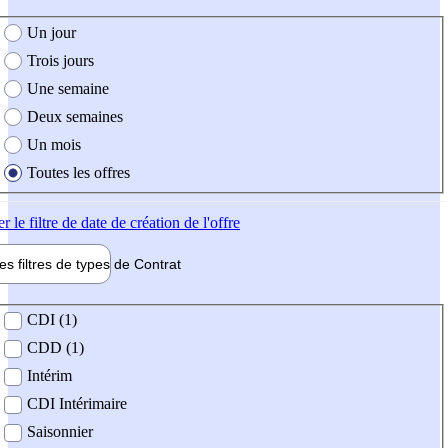
e création de l'offre
Un jour
Trois jours
Une semaine
Deux semaines
Un mois
Toutes les offres
er
le filtre de date de création de l'offre
les filtres de types de
Contrat
de contrat
CDI (1)
CDD (1)
Intérim
CDI Intérimaire
Saisonnier