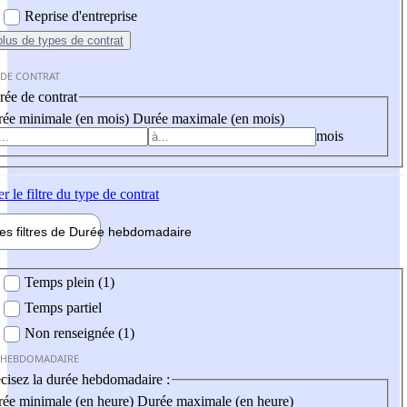
Reprise d'entreprise
plus
de types de contrat
 DE CONTRAT
ée de contrat
ée minimale (en mois)
Durée maximale (en mois)
mois
er
le filtre du type de contrat
les filtres de
Durée hebdo
madaire
 hebdomadaire
Temps plein (1)
Temps partiel
Non renseignée (1)
 HEBDOMADAIRE
cisez la durée hebdomadaire :
ée minimale (en heure)
Durée maximale (en heure)