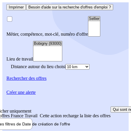
Imprimer
Besoin d'aide sur la recherche d'offres d'emploi ?
Métier, compétence, mot-clé, numéro d'offre
Lieu de travail
Distance autour du lieu choisi
Rechercher
des offres
Créer une alerte
Qui sont n
icher uniquement
 offres France Travail
Cette action recharge la liste des offres
les filtres de
Date de création
de l'offre