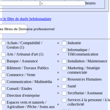
heures
er
le filtre de durée hebdomadaire
les filtres de
Domaine pro
fessionnel
ne professionel
Achats / Comptabilité /
Industrie
Gestion (1)
Informatique /
Arts / Artisanat d'art (1)
Télécommunication
Banque / Assurance
Installation / Maintenance
Bâtiment / Travaux Publics
Marketing / Stratégie
commerciale
Commerce / Vente
Ressources Humaines
Communication / Multimédia
Santé
Conseil / Etudes
Secrétariat / Assistanat
Direction d'entreprise
Services à la personne / à l
Espaces verts et naturels /
collectivité
Agriculture / Pêche / Soins aux