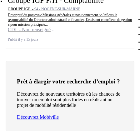
Groupe IGF F/H - Comptabilité
GROUPE IGF -
94 - NOGENT-SUR-MARNE
Descriptif du poste:\n\nMissions générales et positionnement :\n \nSous la
responsabilité du Directeur administratif et financier, l'assistant contrôleur de gestion
a pour mission principale...
CDI - Non renseigné
Publié il y a 15 jours
Prêt à élargir votre recherche d’emploi ?
Découvrez de nouveaux territoires où les chances de
trouver un emploi sont plus fortes en réalisant un
projet de mobilité résidentielle
Découvrez Mobiville