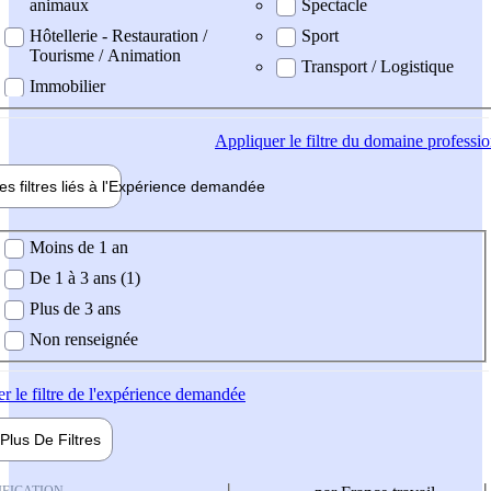
animaux
Spectacle
Hôtellerie - Restauration /
Sport
Tourisme / Animation
Transport / Logistique
Immobilier
Appliquer
le filtre du domaine professi
es filtres liés à l'
Expérience
demandée
ience demandée
Moins de 1 an
De 1 à 3 ans (1)
Plus de 3 ans
Non renseignée
er
le filtre de l'expérience demandée
Plus De
Filtres