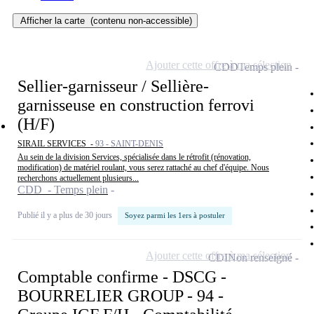
Afficher la carte
(contenu non-accessible)
Ajouter cette offre à ma sélection
CDD
Temps plein
Sellier-garnisseur / Sellière-
garnisseuse en construction ferrovi
(H/F)
SIRAIL SERVICES -
93 - SAINT-DENIS
Au sein de la division Services, spécialisée dans le rétrofit (rénovation,
modification) de matériel roulant, vous serez rattaché au chef d'équipe. Nous
recherchons actuellement plusieurs...
CDD - Temps plein
Publié il y a plus de 30 jours
Soyez parmi les 1ers à postuler
Ajouter cette offre à ma sélection
CDI
Non renseigné
Comptable confirme - DSCG -
BOURRELIER GROUP - 94 -