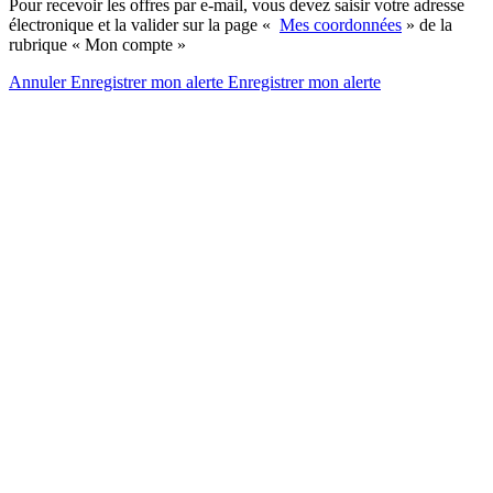
Pour recevoir les offres par e-mail, vous devez saisir votre adresse
électronique et la valider sur la page «
Mes coordonnées
» de la
rubrique « Mon compte »
Annuler
Enregistrer mon alerte
Enregistrer
mon alerte