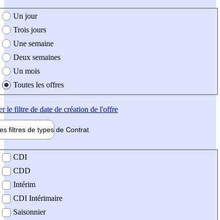
e création de l'offre
Un jour
Trois jours
Une semaine
Deux semaines
Un mois
Toutes les offres
er
le filtre de date de création de l'offre
les filtres de types de
Contrat
de contrat
CDI
CDD
Intérim
CDI Intérimaire
Saisonnier