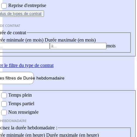
Reprise d'entreprise
plus
de types de contrat
 DE CONTRAT
ée de contrat
ée minimale (en mois)
Durée maximale (en mois)
mois
er
le filtre du type de contrat
les filtres de
Durée hebdo
madaire
 hebdomadaire
Temps plein
Temps partiel
Non renseignée
 HEBDOMADAIRE
cisez la durée hebdomadaire :
ée minimale (en heure)
Durée maximale (en heure)