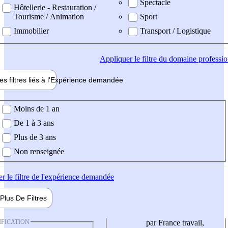
Spectacle
Hôtellerie - Restauration /
Tourisme / Animation
Sport
Immobilier
Transport / Logistique
Appliquer
le filtre du domaine professi
es filtres liés à l'
Expérience
demandée
ience demandée
Moins de 1 an
De 1 à 3 ans
Plus de 3 ans
Non renseignée
er
le filtre de l'expérience demandée
Plus De
Filtres
IFICATION
par France travail,