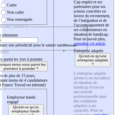
Cap emploi et ses
Cadre
partenaires pour ses
actions concrètes en
Non cadre
faveur du recrutement,
Non renseignée
de l’intégration et de
l’accompagnement de
IRE BRUT MINIMUM
ses collaborateurs en
situation de handicap.
re minimum
Pour en savoir plus,
consultez cet article
.
ssez une périodicité pour le salaire saisi
Entreprise adaptée
NITÉS
Qu'est-ce qu'une
z parmi les 1ers à postuler
entreprise adaptée
?
urquoi serez-vous parmi les
premiers à postuler ?
L'entreprise adaptée
es de plus de 15 jours,
permet à un travailleur
tant moins de 4 candidatures
en situation de
t France Travail est informé)
handicap d'exercer
ICAP
une activité
professionnelle dans
Employeur handi-
des conditions
engagé
adaptées à ses
Qu'est-ce qu'un
capacités. Pour en
employeur handi-
savoir plus,
consultez