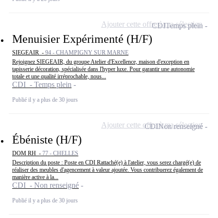
Ajouter cette offre à ma sélection
CDI
Temps plein
Menuisier Expérimenté (H/F)
SIEGEAIR -
94 - CHAMPIGNY SUR MARNE
Rejoignez SIEGEAIR, du groupe Atelier d'Excellence, maison d'exception en
tapisserie décoration, spécialisée dans l'hyper luxe. Pour garantir une autonomie
totale et une qualité irréprochable, nous...
CDI - Temps plein
Publié il y a plus de 30 jours
Ajouter cette offre à ma sélection
CDI
Non renseigné
Ébéniste (H/F)
DOM RH -
77 - CHELLES
Description du poste : Poste en CDI Rattaché(e) à l'atelier, vous serez chargé(e) de
réaliser des meubles d'agencement à valeur ajoutée. Vous contribuerez également de
manière active à la...
CDI - Non renseigné
Publié il y a plus de 30 jours