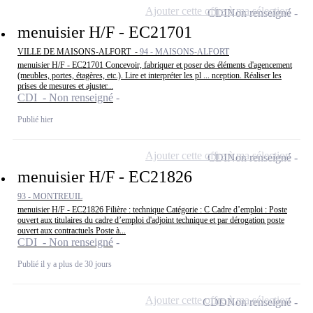
Ajouter cette offre à ma sélection
CDI
Non renseigné
menuisier H/F - EC21701
VILLE DE MAISONS-ALFORT -
94 - MAISONS-ALFORT
menuisier H/F - EC21701 Concevoir, fabriquer et poser des éléments d'agencement
(meubles, portes, étagères, etc.). Lire et interpréter les pl ... nception. Réaliser les
prises de mesures et ajuster...
CDI - Non renseigné
Publié hier
Ajouter cette offre à ma sélection
CDI
Non renseigné
menuisier H/F - EC21826
93 - MONTREUIL
menuisier H/F - EC21826 Filière : technique Catégorie : C Cadre d’emploi : Poste
ouvert aux titulaires du cadre d’emploi d'adjoint technique et par dérogation poste
ouvert aux contractuels Poste à...
CDI - Non renseigné
Publié il y a plus de 30 jours
Ajouter cette offre à ma sélection
CDD
Non renseigné