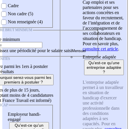
Cap emploi et ses
Cadre
partenaires pour ses
actions concrètes en
Non cadre (5)
faveur du recrutement,
Non renseignée (4)
de l’intégration et de
l’accompagnement de
IRE BRUT MINIMUM
ses collaborateurs en
situation de handicap.
re minimum
Pour en savoir plus,
consultez cet article
.
ssez une périodicité pour le salaire saisi
Entreprise adaptée
NITÉS
Qu'est-ce qu'une
z parmi les 1ers à postuler
entreprise adaptée
résultats
?
urquoi serez-vous parmi les
L'entreprise adaptée
premiers à postuler ?
permet à un travailleur
es de plus de 15 jours,
en situation de
tant moins de 4 candidatures
handicap d'exercer
t France Travail est informé)
une activité
ICAP
professionnelle dans
des conditions
Employeur handi-
adaptées à ses
engagé
capacités. Pour en
Qu'est-ce qu'un
savoir plus,
consultez