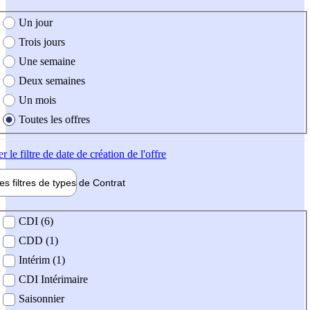
e création de l'offre
Un jour
Trois jours
Une semaine
Deux semaines
Un mois
Toutes les offres
er
le filtre de date de création de l'offre
les filtres de types de
Contrat
de contrat
CDI (6)
CDD (1)
Intérim (1)
CDI Intérimaire
Saisonnier