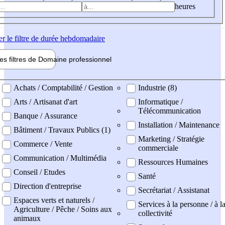
heures
er
le filtre de durée hebdomadaire
les filtres de
Domaine pro
fessionnel
ne professionel
Achats / Comptabilité / Gestion
Industrie (8)
Arts / Artisanat d'art
Informatique /
Télécommunication
Banque / Assurance
Installation / Maintenance
Bâtiment / Travaux Publics (1)
Marketing / Stratégie
Commerce / Vente
commerciale
Communication / Multimédia
Ressources Humaines
Conseil / Etudes
Santé
Direction d'entreprise
Secrétariat / Assistanat
Espaces verts et naturels /
Services à la personne / à l
Agriculture / Pêche / Soins aux
collectivité
animaux