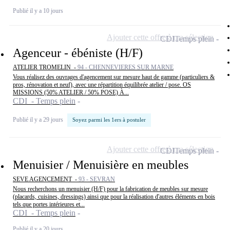
Publié il y a 10 jours
Ajouter cette offre à ma sélection
CDI
Temps plein
Agenceur - ébéniste (H/F)
ATELIER TROMELIN -
94 - CHENNEVIERES SUR MARNE
Vous réalisez des ouvrages d'agencement sur mesure haut de gamme (particuliers &
pros, rénovation et neuf), avec une répartition équilibrée atelier / pose. OS
MISSIONS (50% ATELIER / 50% POSE) À...
CDI - Temps plein
Publié il y a 29 jours
Soyez parmi les 1ers à postuler
Ajouter cette offre à ma sélection
CDI
Temps plein
Menuisier / Menuisière en meubles
SEVE AGENCEMENT -
93 - SEVRAN
Nous recherchons un menuisier (H/F) pour la fabrication de meubles sur mesure
(placards, cuisines, dressings) ainsi que pour la réalisation d'autres éléments en bois
tels que portes intérieures et...
CDI - Temps plein
Publié il y a 20 jours