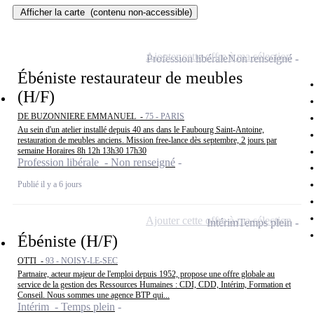
Afficher la carte
(contenu non-accessible)
Ajouter cette offre à ma sélection
Profession libérale
Non renseigné
Ébéniste restaurateur de meubles
(H/F)
DE BUZONNIERE EMMANUEL -
75 - PARIS
Au sein d'un atelier installé depuis 40 ans dans le Faubourg Saint-Antoine,
restauration de meubles anciens. Mission free-lance dès septembre, 2 jours par
semaine Horaires 8h 12h 13h30 17h30
Profession libérale - Non renseigné
Publié il y a 6 jours
Ajouter cette offre à ma sélection
Intérim
Temps plein
Ébéniste (H/F)
OTTI -
93 - NOISY-LE-SEC
Partnaire, acteur majeur de l'emploi depuis 1952, propose une offre globale au
service de la gestion des Ressources Humaines : CDI, CDD, Intérim, Formation et
Conseil. Nous sommes une agence BTP qui...
Intérim - Temps plein