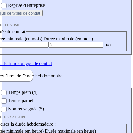
Reprise d'entreprise
plus
de types de contrat
 DE CONTRAT
ée de contrat
ée minimale (en mois)
Durée maximale (en mois)
mois
er
le filtre du type de contrat
les filtres de
Durée hebdo
madaire
 hebdomadaire
Temps plein (4)
Temps partiel
Non renseignée (5)
 HEBDOMADAIRE
cisez la durée hebdomadaire :
ée minimale (en heure)
Durée maximale (en heure)