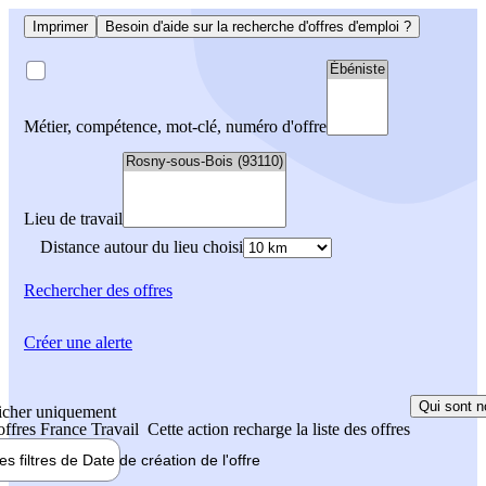
Imprimer
Besoin d'aide sur la recherche d'offres d'emploi ?
Métier, compétence, mot-clé, numéro d'offre
Lieu de travail
Distance autour du lieu choisi
Rechercher
des offres
Créer une alerte
Qui sont n
icher uniquement
 offres France Travail
Cette action recharge la liste des offres
les filtres de
Date de création
de l'offre