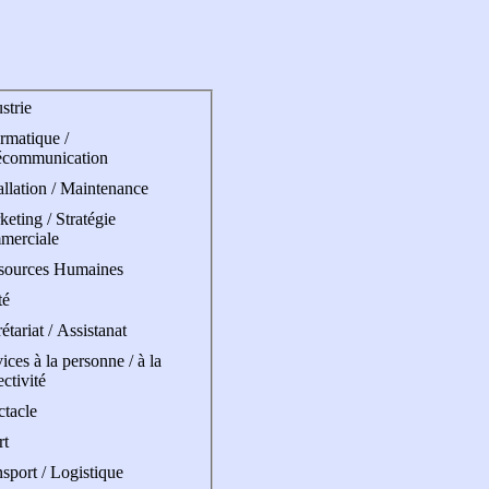
strie
rmatique /
écommunication
allation / Maintenance
eting / Stratégie
merciale
sources Humaines
té
étariat / Assistanat
ices à la personne / à la
ectivité
ctacle
rt
sport / Logistique