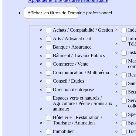
Appliquer
le filtre de durée hebdomadaire
Afficher les filtres de
Domaine pro
fessionnel
Domaine professionel
Achats / Comptabilité / Gestion
Indu
Arts / Artisanat d'art
Info
Tél
Banque / Assurance
Inst
Bâtiment / Travaux Publics
Mark
Commerce / Vente
com
Communication / Multimédia
Res
Conseil / Etudes
San
Direction d'entreprise
Secr
Espaces verts et naturels /
Serv
Agriculture / Pêche / Soins aux
coll
animaux
Spe
Hôtellerie - Restauration /
Tourisme / Animation
Spo
Immobilier
Tran