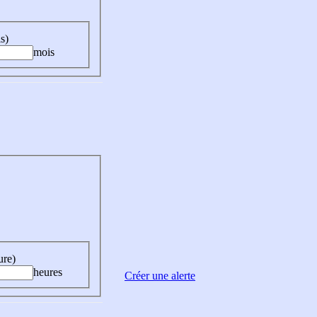
s)
mois
ure)
heures
Créer une alerte