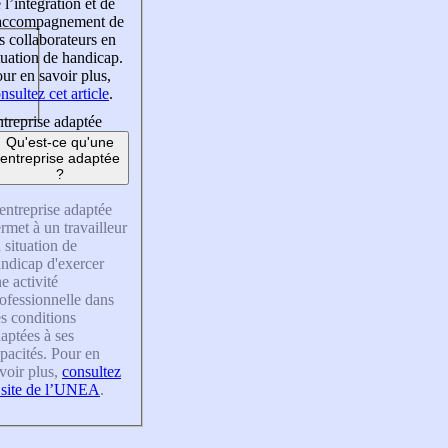
 l’intégration et de
’accompagnement de
s collaborateurs en
tuation de handicap.
ur en savoir plus,
nsultez cet article
.
treprise adaptée
Qu'est-ce qu'une
entreprise adaptée
?
entreprise adaptée
rmet à un travailleur
 situation de
ndicap d'exercer
e activité
ofessionnelle dans
s conditions
aptées à ses
pacités. Pour en
voir plus,
consultez
 site de l’UNEA
.