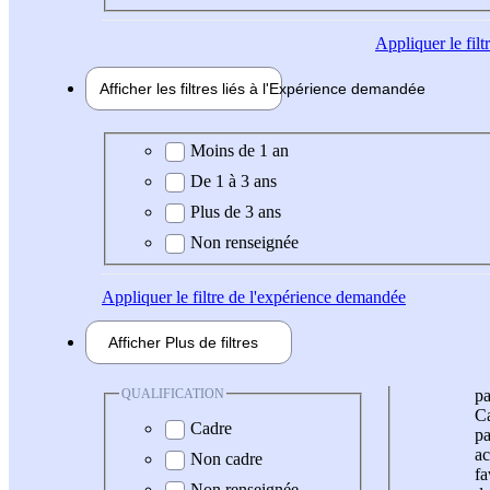
Appliquer
le fil
Afficher les filtres liés à l'
Expérience
demandée
Expérience demandée
Moins de 1 an
De 1 à 3 ans
Plus de 3 ans
Non renseignée
Appliquer
le filtre de l'expérience demandée
Afficher
Plus de
filtres
QUALIFICATION
pa
Ca
Cadre
pa
ac
Non cadre
fa
Non renseignée