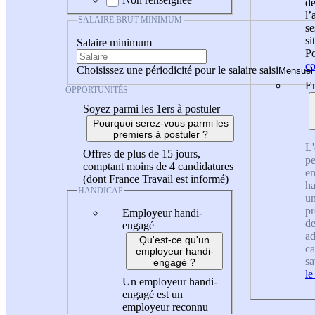
de
l
SALAIRE BRUT MINIMUM
se
si
Salaire minimum
Po
co
Choisissez une périodicité pour le salaire saisi
En
OPPORTUNITÉS
Soyez parmi les 1ers à postuler
Pourquoi serez-vous parmi les
premiers à postuler ?
L'
Offres de plus de 15 jours,
pe
comptant moins de 4 candidatures
en
(dont France Travail est informé)
ha
HANDICAP
un
pr
Employeur handi-
de
engagé
ad
Qu'est-ce qu'un
ca
employeur handi-
sa
engagé ?
le
Un employeur handi-
engagé est un
employeur reconnu