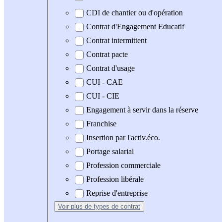
CDI de chantier ou d'opération
Contrat d'Engagement Educatif
Contrat intermittent
Contrat pacte
Contrat d'usage
CUI - CAE
CUI - CIE
Engagement à servir dans la réserve
Franchise
Insertion par l'activ.éco.
Portage salarial
Profession commerciale
Profession libérale
Reprise d'entreprise
Voir plus
de types de contrat