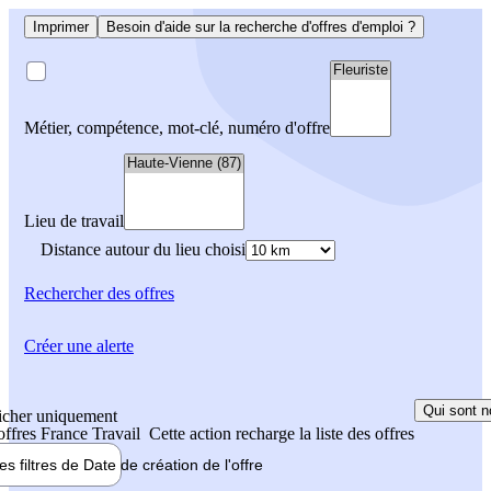
Imprimer
Besoin d'aide sur la recherche d'offres d'emploi ?
Métier, compétence, mot-clé, numéro d'offre
Lieu de travail
Distance autour du lieu choisi
Rechercher
des offres
Créer une alerte
Qui sont n
icher uniquement
 offres France Travail
Cette action recharge la liste des offres
les filtres de
Date de création
de l'offre