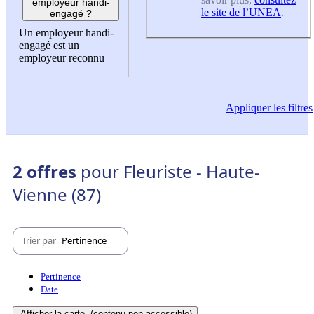
employeur handi-
le site de l’UNEA
.
engagé ?
Un employeur handi-
engagé est un
employeur reconnu
Appliquer
les filtres
2 offres
pour Fleuriste - Haute-
Vienne (87)
Trier par
Pertinence
Pertinence
Date
Afficher la carte
(contenu non-accessible)