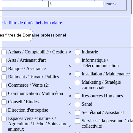
heures
er
le filtre de durée hebdomadaire
les filtres de
Domaine pro
fessionnel
ne professionel
Achats / Comptabilité / Gestion
Industrie
Arts / Artisanat d'art
Informatique /
Télécommunication
Banque / Assurance
Installation / Maintenance
Bâtiment / Travaux Publics
Marketing / Stratégie
Commerce / Vente (2)
commerciale
Communication / Multimédia
Ressources Humaines
Conseil / Etudes
Santé
Direction d'entreprise
Secrétariat / Assistanat
Espaces verts et naturels /
Services à la personne / à l
Agriculture / Pêche / Soins aux
collectivité
animaux