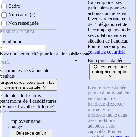
Cap emploi et ses
Cadre
partenaires pour ses
actions concrètes en
Non cadre (2)
faveur du recrutement,
Non renseignée
de l’intégration et de
l’accompagnement de
IRE BRUT MINIMUM
ses collaborateurs en
situation de handicap.
re minimum
Pour en savoir plus,
consultez cet article
.
ssez une périodicité pour le salaire saisi
Entreprise adaptée
NITÉS
Qu'est-ce qu'une
z parmi les 1ers à postuler
entreprise adaptée
résultats
?
urquoi serez-vous parmi les
L'entreprise adaptée
premiers à postuler ?
permet à un travailleur
es de plus de 15 jours,
en situation de
tant moins de 4 candidatures
handicap d'exercer
t France Travail est informé)
une activité
ICAP
professionnelle dans
des conditions
Employeur handi-
adaptées à ses
engagé
capacités. Pour en
Qu'est-ce qu'un
savoir plus,
consultez