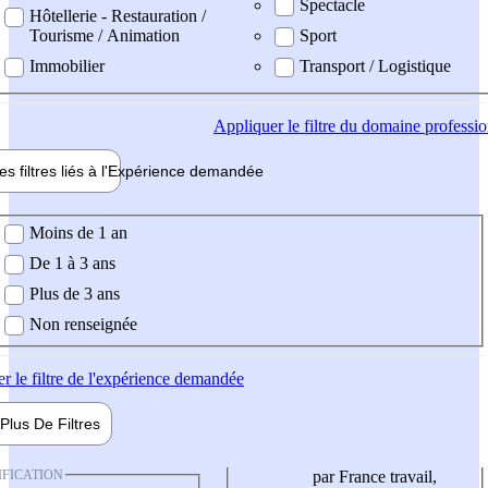
Spectacle
Hôtellerie - Restauration /
Tourisme / Animation
Sport
Immobilier
Transport / Logistique
Appliquer
le filtre du domaine professi
es filtres liés à l'
Expérience
demandée
ience demandée
Moins de 1 an
De 1 à 3 ans
Plus de 3 ans
Non renseignée
er
le filtre de l'expérience demandée
Plus De
Filtres
IFICATION
par France travail,