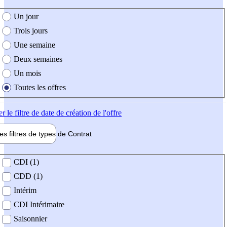
e création de l'offre
Un jour
Trois jours
Une semaine
Deux semaines
Un mois
Toutes les offres
er
le filtre de date de création de l'offre
les filtres de types de
Contrat
de contrat
CDI (1)
CDD (1)
Intérim
CDI Intérimaire
Saisonnier