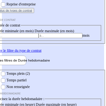
Reprise d'entreprise
plus
de types de contrat
 DE CONTRAT
ée de contrat
ée minimale (en mois)
Durée maximale (en mois)
mois
er
le filtre du type de contrat
les filtres de
Durée hebdo
madaire
 hebdomadaire
Temps plein (2)
Temps partiel
Non renseignée
 HEBDOMADAIRE
cisez la durée hebdomadaire :
ée minimale (en heure)
Durée maximale (en heure)