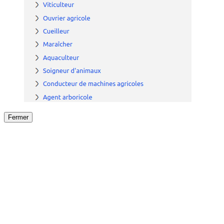
Fermer
Fermer
le détail de l'offre
/
Offre
sur
Offre précéden