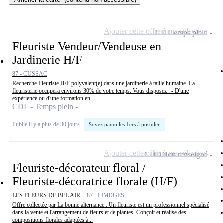
Ajouter cette offre à ma sélection
CDI
Temps plein
Fleuriste Vendeur/Vendeuse en
Jardinerie H/F
87 - CUSSAC
Recherche Fleuriste H/F polyvalent(e) dans une jardinerie à taille humaine. La
fleuristerie occupera environs 30% de votre temps. Vous disposez : - D'une
expérience ou d'une formation en...
CDI - Temps plein
Publié il y a plus de 30 jours
Soyez parmi les 1ers à postuler
Ajouter cette offre à ma sélection
CDD
Non renseigné
Fleuriste-décorateur floral /
Fleuriste-décoratrice florale (H/F)
LES FLEURS DE BEL AIR -
87 - LIMOGES
Offre collectée par La bonne alternance : Un fleuriste est un professionnel spécialisé
dans la vente et l'arrangement de fleurs et de plantes. Conçoit et réalise des
compositions florales adaptées à...