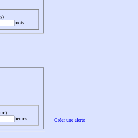
s)
mois
ure)
heures
Créer une alerte