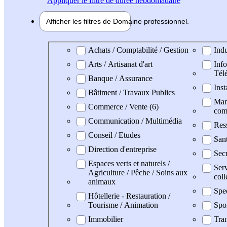
Appliquer
le filtre de durée hebdomadaire
Afficher les filtres de
Domaine pro
fessionnel
Domaine professionel
Achats / Comptabilité / Gestion
Indu
Arts / Artisanat d'art
Info
Tél
Banque / Assurance
Inst
Bâtiment / Travaux Publics
Mark
Commerce / Vente (6)
com
Communication / Multimédia
Res
Conseil / Etudes
Sant
Direction d'entreprise
Secr
Espaces verts et naturels /
Serv
Agriculture / Pêche / Soins aux
coll
animaux
Spe
Hôtellerie - Restauration /
Tourisme / Animation
Spo
Immobilier
Tran