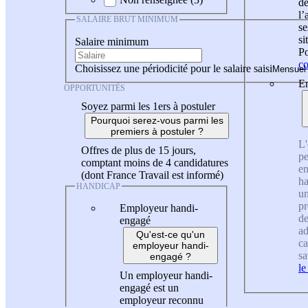
de
l
SALAIRE BRUT MINIMUM
se
si
Salaire minimum
Po
co
Choisissez une périodicité pour le salaire saisi
En
OPPORTUNITÉS
Soyez parmi les 1ers à postuler
Pourquoi serez-vous parmi les
premiers à postuler ?
L'
Offres de plus de 15 jours,
pe
comptant moins de 4 candidatures
en
(dont France Travail est informé)
ha
HANDICAP
un
pr
Employeur handi-
de
engagé
ad
Qu'est-ce qu'un
ca
employeur handi-
sa
engagé ?
le
Un employeur handi-
engagé est un
employeur reconnu