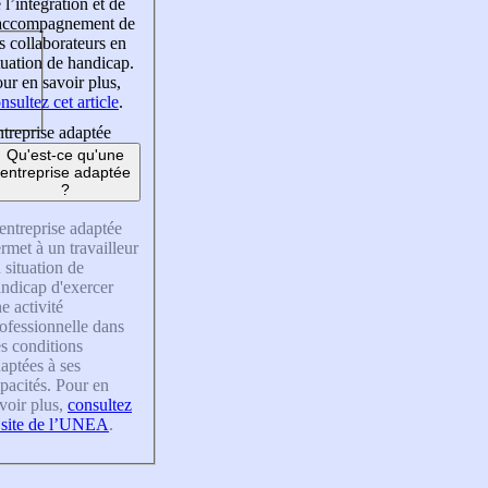
 l’intégration et de
’accompagnement de
s collaborateurs en
tuation de handicap.
ur en savoir plus,
nsultez cet article
.
treprise adaptée
Qu'est-ce qu'une
entreprise adaptée
?
entreprise adaptée
rmet à un travailleur
 situation de
ndicap d'exercer
e activité
ofessionnelle dans
s conditions
aptées à ses
pacités. Pour en
voir plus,
consultez
 site de l’UNEA
.