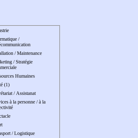
strie
rmatique /
écommunication
allation / Maintenance
eting / Stratégie
merciale
sources Humaines
é (1)
étariat / Assistanat
ices à la personne / à la
ectivité
ctacle
rt
sport / Logistique