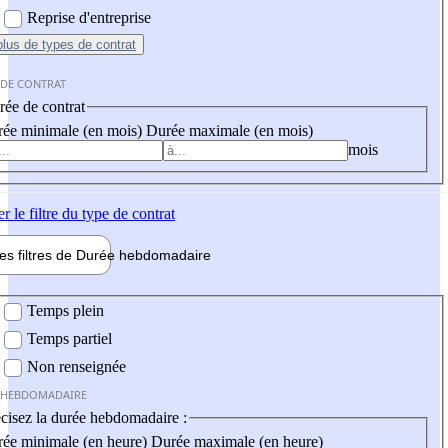
Reprise d'entreprise
plus
de types de contrat
 DE CONTRAT
ée de contrat
ée minimale (en mois)
Durée maximale (en mois)
mois
er
le filtre du type de contrat
les filtres de
Durée hebdo
madaire
 hebdomadaire
Temps plein
Temps partiel
Non renseignée
 HEBDOMADAIRE
cisez la durée hebdomadaire :
ée minimale (en heure)
Durée maximale (en heure)