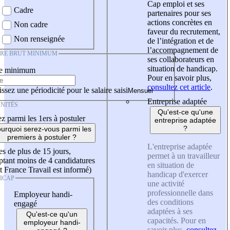
Cap emploi et ses
Cadre
partenaires pour ses
actions concrètes en
Non cadre
faveur du recrutement,
Non renseignée
de l’intégration et de
l’accompagnement de
IRE BRUT MINIMUM
ses collaborateurs en
situation de handicap.
re minimum
Pour en savoir plus,
consultez cet article
.
ssez une périodicité pour le salaire saisi
Entreprise adaptée
NITÉS
Qu'est-ce qu'une
z parmi les 1ers à postuler
entreprise adaptée
?
urquoi serez-vous parmi les
premiers à postuler ?
L'entreprise adaptée
es de plus de 15 jours,
permet à un travailleur
tant moins de 4 candidatures
en situation de
t France Travail est informé)
handicap d'exercer
ICAP
une activité
professionnelle dans
Employeur handi-
des conditions
engagé
adaptées à ses
Qu'est-ce qu'un
capacités. Pour en
employeur handi-
savoir plus,
consultez