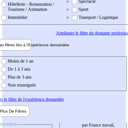
Spectacle
Hôtellerie - Restauration /
Tourisme / Animation
Sport
Immobilier
Transport / Logistique
Appliquer
le filtre du domaine professi
es filtres liés à l'
Expérience
demandée
ience demandée
Moins de 1 an
De 1 à 3 ans
Plus de 3 ans
Non renseignée
er
le filtre de l'expérience demandée
Plus De
Filtres
IFICATION
par France travail,