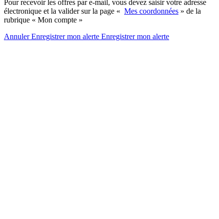
Pour recevoir les offres par e-mail, vous devez saisir votre adresse
électronique et la valider sur la page «
Mes coordonnées
» de la
rubrique « Mon compte »
Annuler
Enregistrer mon alerte
Enregistrer
mon alerte