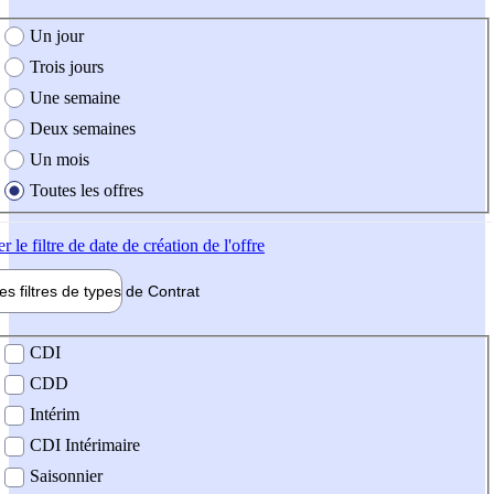
e création de l'offre
Un jour
Trois jours
Une semaine
Deux semaines
Un mois
Toutes les offres
er
le filtre de date de création de l'offre
les filtres de types de
Contrat
de contrat
CDI
CDD
Intérim
CDI Intérimaire
Saisonnier