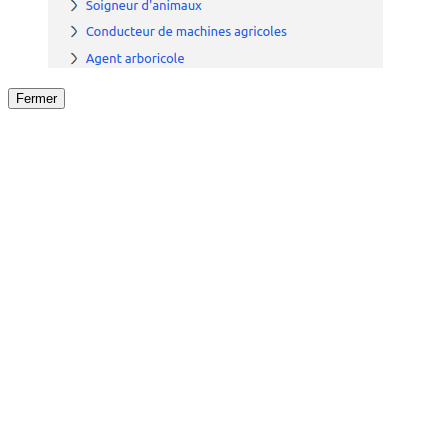
Fermer
Fermer
le détail de l'offre
/
Offre
sur
Offre précéden