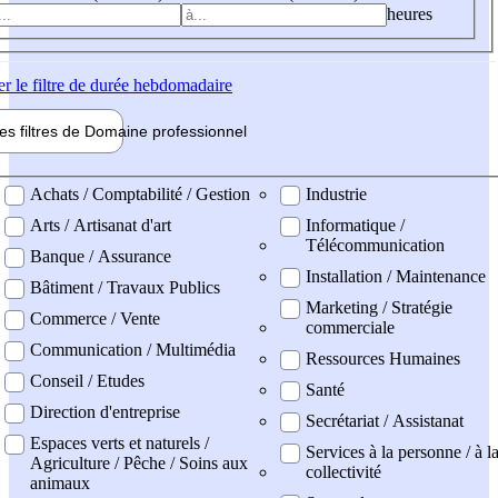
heures
er
le filtre de durée hebdomadaire
les filtres de
Domaine pro
fessionnel
ne professionel
Achats / Comptabilité / Gestion
Industrie
Arts / Artisanat d'art
Informatique /
Télécommunication
Banque / Assurance
Installation / Maintenance
Bâtiment / Travaux Publics
Marketing / Stratégie
Commerce / Vente
commerciale
Communication / Multimédia
Ressources Humaines
Conseil / Etudes
Santé
Direction d'entreprise
Secrétariat / Assistanat
Espaces verts et naturels /
Services à la personne / à l
Agriculture / Pêche / Soins aux
collectivité
animaux