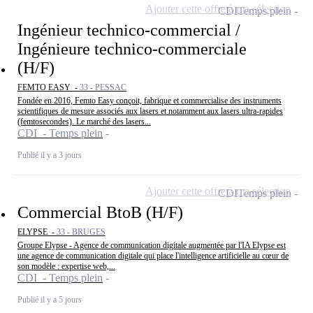
Ajouter cette offre à ma sélection
CDI
Temps plein
Ingénieur technico-commercial /
Ingénieure technico-commerciale
(H/F)
FEMTO EASY -
33 - PESSAC
Fondée en 2016, Femto Easy conçoit, fabrique et commercialise des instruments
scientifiques de mesure associés aux lasers et notamment aux lasers ultra-rapides
(femtosecondes). Le marché des lasers...
CDI - Temps plein
Publié il y a 3 jours
Ajouter cette offre à ma sélection
CDI
Temps plein
Commercial BtoB (H/F)
ELYPSE -
33 - BRUGES
Groupe Elypse - Agence de communication digitale augmentée par l'IA Elypse est
une agence de communication digitale qui place l'intelligence artificielle au cœur de
son modèle : expertise web,...
CDI - Temps plein
Publié il y a 5 jours