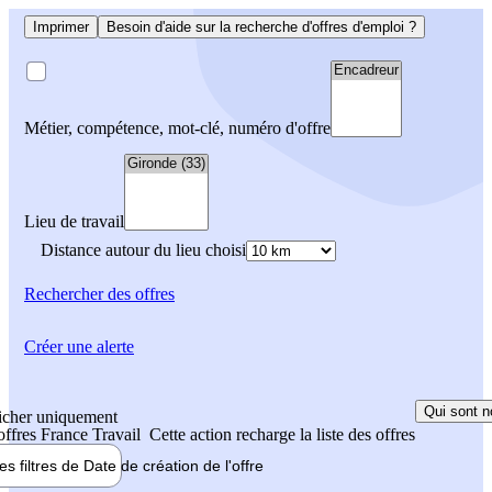
Imprimer
Besoin d'aide sur la recherche d'offres d'emploi ?
Métier, compétence, mot-clé, numéro d'offre
Lieu de travail
Distance autour du lieu choisi
Rechercher
des offres
Créer une alerte
Qui sont n
icher uniquement
 offres France Travail
Cette action recharge la liste des offres
les filtres de
Date de création
de l'offre