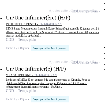
Ajouter cette offre à ma sélection
CDD
Temps plein
Un/Une Infirmier(ère) (H/F)
INSTITUT DON BOSCO -
33 - GRADIGNAN
L'IME Saute-Mouton est un Institut Médico-Educatif qui accueille 32 jeunes de 12 à
20 ans présentant un Trouble du Spectre de l'Autisme en semi-internat et 8 jeunes en
internat modulé. La spécificité...
CDD - Temps plein
Publié il y a 18 jours
Soyez parmi les 1ers à postuler
Ajouter cette offre à ma sélection
CDD
Temps plein
Un/Une Infirmier(e) (H/F)
MNA 33 LIBOURNE -
33 - GRADIGNAN
Le dispositif MNA 33 est composé de cinq plateformes en Gironde. Pour sa
plateforme MNA Libournais qui accompagne 45 jeunes de 14 à 21 ans en
hébergement diversifié, nous recrutons : Un/Une...
CDD - Temps plein
Publié il y a 19 jours
Soyez parmi les 1ers à postuler