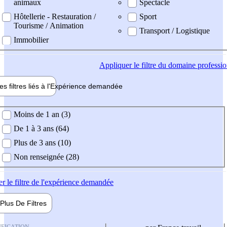
animaux
Spectacle
Hôtellerie - Restauration /
Sport
Tourisme / Animation
Transport / Logistique
Immobilier
Appliquer
le filtre du domaine professi
es filtres liés à l'
Expérience
demandée
ience demandée
Moins de 1 an (3)
De 1 à 3 ans (64)
Plus de 3 ans (10)
Non renseignée (28)
er
le filtre de l'expérience demandée
Plus De
Filtres