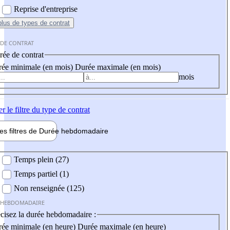
Reprise d'entreprise
plus
de types de contrat
 DE CONTRAT
ée de contrat
ée minimale (en mois)
Durée maximale (en mois)
mois
er
le filtre du type de contrat
les filtres de
Durée hebdo
madaire
 hebdomadaire
Temps plein (27)
Temps partiel (1)
Non renseignée (125)
 HEBDOMADAIRE
cisez la durée hebdomadaire :
ée minimale (en heure)
Durée maximale (en heure)