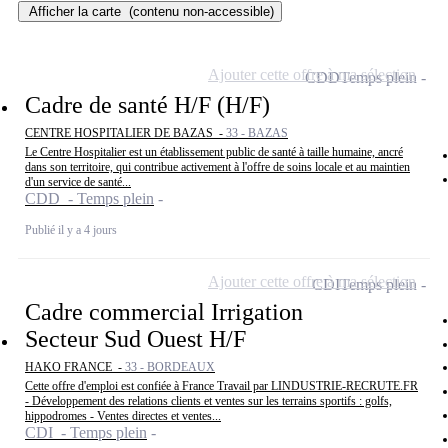
Afficher la carte
(contenu non-accessible)
Ajouter cette offre à ma sélection
CDD
Temps plein
Cadre de santé H/F (H/F)
CENTRE HOSPITALIER DE BAZAS -
33 - BAZAS
Le Centre Hospitalier est un établissement public de santé à taille humaine, ancré
dans son territoire, qui contribue activement à l'offre de soins locale et au maintien
d'un service de santé...
CDD - Temps plein
Publié il y a 4 jours
Ajouter cette offre à ma sélection
CDI
Temps plein
Cadre commercial Irrigation
Secteur Sud Ouest H/F
HAKO FRANCE -
33 - BORDEAUX
Cette offre d'emploi est confiée à France Travail par LINDUSTRIE-RECRUTE.FR
- Développement des relations clients et ventes sur les terrains sportifs : golfs,
hippodromes - Ventes directes et ventes...
CDI - Temps plein