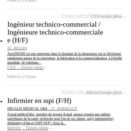
Publié il y a 10 jours
Ajouter cette offre à ma sélection
CDI
Temps plein
Ingénieur technico-commercial /
Ingénieure technico-commerciale
e (H/F)
33 - BEGLES
AeroDIODE est une entreprise dans le domaine de la photonique qui se développe
rapidement autour de la conception, la fabrication et la commercialisation, à l'échelle
mondiale, de solutions...
CDI - Temps plein
Publié il y a 13 jours
Ajouter cette offre à ma sélection
Intérim
Temps plein
Infirmier en sspi (F/H)
ERGALIS MEDICAL 1064 -
33 - BORDEAUX
Actual médical bloc, membre du groupe Actual, agence experte aux métiers
spécifiques de la santé, recherche pour l'un de ses clients, un(e) infirmier(ère)
diplômé(e) d'état en SSPI (H/F). Sous la...
Intérim - Temps plein