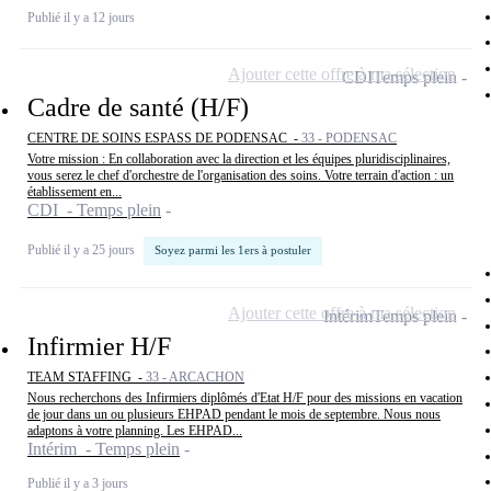
Publié il y a 12 jours
Ajouter cette offre à ma sélection
CDI
Temps plein
Cadre de santé (H/F)
CENTRE DE SOINS ESPASS DE PODENSAC -
33 - PODENSAC
Votre mission : En collaboration avec la direction et les équipes pluridisciplinaires,
vous serez le chef d'orchestre de l'organisation des soins. Votre terrain d'action : un
établissement en...
CDI - Temps plein
Publié il y a 25 jours
Soyez parmi les 1ers à postuler
Ajouter cette offre à ma sélection
Intérim
Temps plein
Infirmier H/F
TEAM STAFFING -
33 - ARCACHON
Nous recherchons des Infirmiers diplômés d'Etat H/F pour des missions en vacation
de jour dans un ou plusieurs EHPAD pendant le mois de septembre. Nous nous
adaptons à votre planning. Les EHPAD...
Intérim - Temps plein
Publié il y a 3 jours