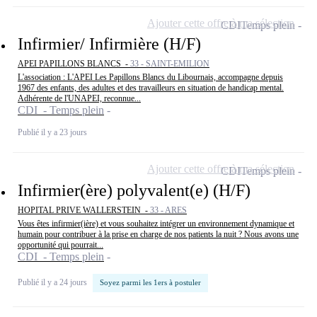
Ajouter cette offre à ma sélection
CDI
Temps plein
Infirmier/ Infirmière (H/F)
APEI PAPILLONS BLANCS -
33 - SAINT-EMILION
L'association : L'APEI Les Papillons Blancs du Libournais, accompagne depuis
1967 des enfants, des adultes et des travailleurs en situation de handicap mental.
Adhérente de l'UNAPEI, reconnue...
CDI - Temps plein
Publié il y a 23 jours
Ajouter cette offre à ma sélection
CDI
Temps plein
Infirmier(ère) polyvalent(e) (H/F)
HOPITAL PRIVE WALLERSTEIN -
33 - ARES
Vous êtes infirmier(ière) et vous souhaitez intégrer un environnement dynamique et
humain pour contribuer à la prise en charge de nos patients la nuit ? Nous avons une
opportunité qui pourrait...
CDI - Temps plein
Publié il y a 24 jours
Soyez parmi les 1ers à postuler