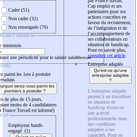
IFICATION
par France travail,
Cap emploi et ses
Cadre (51)
partenaires pour ses
actions concrètes en
Non cadre (32)
faveur du recrutement,
Non renseignée (70)
de l’intégration et de
l’accompagnement de
IRE BRUT MINIMUM
ses collaborateurs en
situation de handicap.
re minimum
Pour en savoir plus,
consultez cet article
.
ssez une périodicité pour le salaire saisi
Entreprise adaptée
NITÉS
Qu'est-ce qu'une
z parmi les 1ers à postuler
entreprise adaptée
résultats
?
urquoi serez-vous parmi les
L'entreprise adaptée
premiers à postuler ?
permet à un travailleur
es de plus de 15 jours,
en situation de
tant moins de 4 candidatures
handicap d'exercer
t France Travail est informé)
une activité
ICAP
professionnelle dans
des conditions
Employeur handi-
adaptées à ses
engagé (1)
capacités. Pour en
Qu'est-ce qu'un