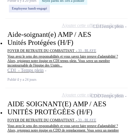
Publié il y a 20 jours
Soyez parmi les 1ers à postuler
Employeur handi-engagé
Ajouter cette offre à ma sélection
CDI
Temps plein
Aide-soignant(e) AMP / AES
Unités Protégées (H/F)
FOYER DE RETRAITE DU COMBATTANT -
33 - BLAYE
Vous avez le sens des responsabilités et vous savez faire preuve d'adaptabilité ?
Alors, rejoignez notre équipe en CDI temps plein. Vous serez un membre
incontournable de l'équipe des Unités...
CDI - Temps plein
Publié il y a 24 jours
Ajouter cette offre à ma sélection
CDD
Temps plein
AIDE SOIGNANT(E) AMP / AES
UNITÉS PROTÉGÉES (H/F)
FOYER DE RETRAITE DU COMBATTANT -
33 - BLAYE
Vous avez le sens des responsabilités et vous savez faire preuve d'adaptabilité ?
Alors, rejoignez notre équipe en CDD de remplacement. Vous serez un membre