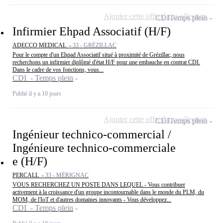
Ajouter cette offre à ma sélection
CDI
Temps plein
Infirmier Ehpad Associatif (H/F)
ADECCO MEDICAL -
33 - GRÉZILLAC
Pour le compte d'un Ehpad Associatif situé à proximité de Grézillac, nous
recherchons un infirmier diplômé d'état H/F pour une embauche en contrat CDI.
Dans le cadre de vos fonctions, vous...
CDI - Temps plein
Publié il y a 10 jours
Ajouter cette offre à ma sélection
CDI
Temps plein
Ingénieur technico-commercial /
Ingénieure technico-commerciale
e (H/F)
PERCALL -
33 - MÉRIGNAC
VOUS RECHERCHEZ UN POSTE DANS LEQUEL - Vous contribuer
activement à la croissance d'un groupe incontournable dans le monde du PLM, du
MOM, de l'IoT et d'autres domaines innovants - Vous développez...
CDI - Temps plein