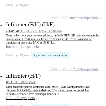
Publié il y a 16 jours
Ajouter cette offre à ma sélection
Intérim
Temps plein
Infirmier (F/H) (H/F)
COOPEMPLOI -
33 - VILLENAVE-D'ORNON
Nous recherchons pour notre coopérateur, un(e) INFIRMIER , afin de rejoindre les
équipes d'un EHPAD situé à Villenave d'Ormon (33140). Avec possibilité de
missions sur un service LAM et LHSS. Le...
Intérim - Temps plein
Publié il y a 19 jours
Soyez parmi les 1ers à postuler
Ajouter cette offre à ma sélection
CDI
Temps plein
Infirmier (H/F)
IRSA -
33 - MERIGNAC
L'Irsa recherche pour la Résidence Luis Daney (Foyer Occupationnel/Foyer
d'Accueil Médicalisé), située à Mérignac (33), qui accompagne des adultes
déficients sensoriels avec handicaps associés : 1...
CDI - Temps plein