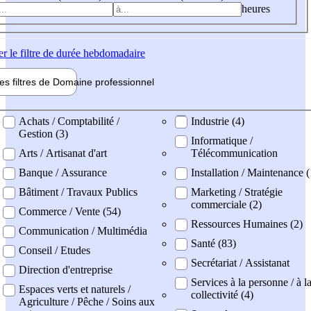
heures
er
le filtre de durée hebdomadaire
les filtres de
Domaine pro
fessionnel
ne professionel
Achats / Comptabilité /
Industrie (4)
Gestion (3)
Informatique /
Arts / Artisanat d'art
Télécommunication
Banque / Assurance
Installation / Maintenance (
Bâtiment / Travaux Publics
Marketing / Stratégie
commerciale (2)
Commerce / Vente (54)
Ressources Humaines (2)
Communication / Multimédia
Santé (83)
Conseil / Etudes
Secrétariat / Assistanat
Direction d'entreprise
Services à la personne / à l
Espaces verts et naturels /
collectivité (4)
Agriculture / Pêche / Soins aux