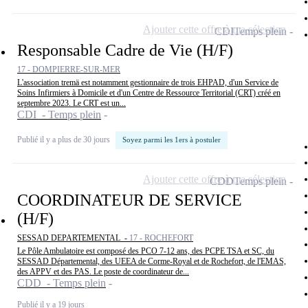
Ajouter cette offre à ma sélection
CDI
Temps plein
Responsable Cadre de Vie (H/F)
17 - DOMPIERRE-SUR-MER
L'association tremä est notamment gestionnaire de trois EHPAD, d'un Service de
Soins Infirmiers à Domicile et d'un Centre de Ressource Territorial (CRT) créé en
septembre 2023. Le CRT est un...
CDI - Temps plein
Publié il y a plus de 30 jours
Soyez parmi les 1ers à postuler
Ajouter cette offre à ma sélection
CDD
Temps plein
COORDINATEUR DE SERVICE
(H/F)
SESSAD DEPARTEMENTAL -
17 - ROCHEFORT
Le Pôle Ambulatoire est composé des PCO 7-12 ans, des PCPE TSA et SC, du
SESSAD Départemental, des UEEA de Corme-Royal et de Rochefort, de l'EMAS,
des APPV et des PAS. Le poste de coordinateur de...
CDD - Temps plein
Publié il y a 19 jours