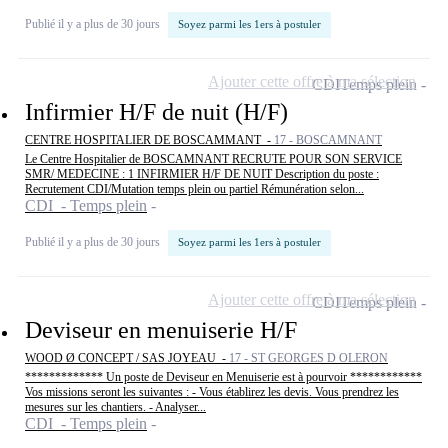
Publié il y a plus de 30 jours
Soyez parmi les 1ers à postuler
Ajouter cette offre à ma sélection
CDI
Temps plein
Infirmier H/F de nuit (H/F)
CENTRE HOSPITALIER DE BOSCAMMANT -
17 - BOSCAMNANT
Le Centre Hospitalier de BOSCAMNANT RECRUTE POUR SON SERVICE
SMR/ MEDECINE : 1 INFIRMIER H/F DE NUIT Description du poste :
Recrutement CDI/Mutation temps plein ou partiel Rémunération selon...
CDI - Temps plein
Publié il y a plus de 30 jours
Soyez parmi les 1ers à postuler
Ajouter cette offre à ma sélection
CDI
Temps plein
Deviseur en menuiserie H/F
WOOD Ø CONCEPT / SAS JOYEAU -
17 - ST GEORGES D OLERON
************* Un poste de Deviseur en Menuiserie est à pourvoir ************
Vos missions seront les suivantes : - Vous établirez les devis. Vous prendrez les
mesures sur les chantiers. - Analyser...
CDI - Temps plein