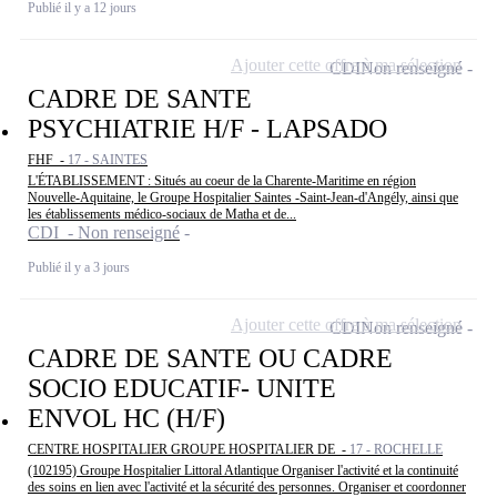
Publié il y a 12 jours
Ajouter cette offre à ma sélection
CDI
Non renseigné
CADRE DE SANTE
PSYCHIATRIE H/F - LAPSADO
FHF -
17 - SAINTES
L'ÉTABLISSEMENT : Situés au coeur de la Charente-Maritime en région
Nouvelle-Aquitaine, le Groupe Hospitalier Saintes -Saint-Jean-d'Angély, ainsi que
les établissements médico-sociaux de Matha et de...
CDI - Non renseigné
Publié il y a 3 jours
Ajouter cette offre à ma sélection
CDI
Non renseigné
CADRE DE SANTE OU CADRE
SOCIO EDUCATIF- UNITE
ENVOL HC (H/F)
CENTRE HOSPITALIER GROUPE HOSPITALIER DE -
17 - ROCHELLE
(102195) Groupe Hospitalier Littoral Atlantique Organiser l'activité et la continuité
des soins en lien avec l'activité et la sécurité des personnes. Organiser et coordonner