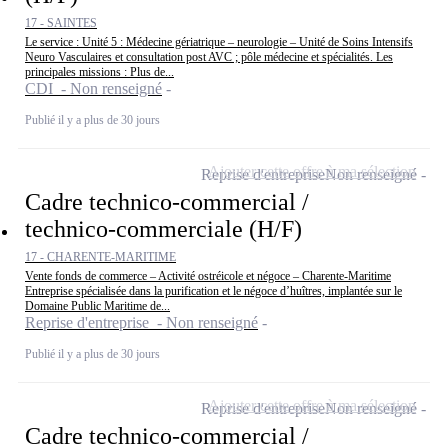
17 - SAINTES
Le service : Unité 5 : Médecine gériatrique – neurologie – Unité de Soins Intensifs
Neuro Vasculaires et consultation post AVC ; pôle médecine et spécialités. Les
principales missions : Plus de...
CDI - Non renseigné
Publié il y a plus de 30 jours
Ajouter cette offre à ma sélection
Reprise d'entreprise
Non renseigné
Cadre technico-commercial /
technico-commerciale (H/F)
17 - CHARENTE-MARITIME
Vente fonds de commerce – Activité ostréicole et négoce – Charente-Maritime
Entreprise spécialisée dans la purification et le négoce d’huîtres, implantée sur le
Domaine Public Maritime de...
Reprise d'entreprise - Non renseigné
Publié il y a plus de 30 jours
Ajouter cette offre à ma sélection
Reprise d'entreprise
Non renseigné
Cadre technico-commercial /