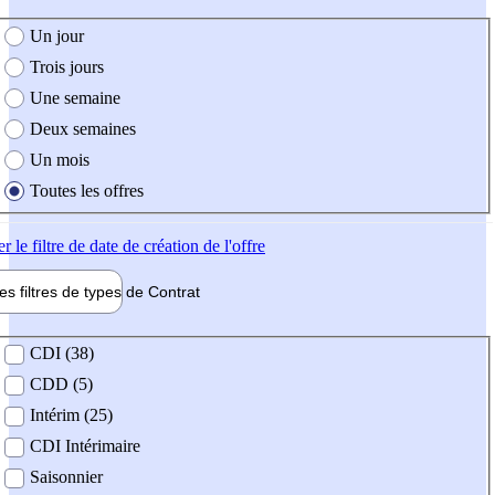
e création de l'offre
Un jour
Trois jours
Une semaine
Deux semaines
Un mois
Toutes les offres
er
le filtre de date de création de l'offre
les filtres de types de
Contrat
de contrat
CDI (38)
CDD (5)
Intérim (25)
CDI Intérimaire
Saisonnier