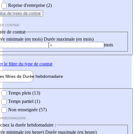
Reprise d'entreprise (2)
plus
de types de contrat
 DE CONTRAT
ée de contrat
ée minimale (en mois)
Durée maximale (en mois)
mois
er
le filtre du type de contrat
les filtres de
Durée hebdo
madaire
 hebdomadaire
Temps plein (13)
Temps partiel (1)
Non renseignée (57)
 HEBDOMADAIRE
cisez la durée hebdomadaire :
ée minimale (en heure)
Durée maximale (en heure)