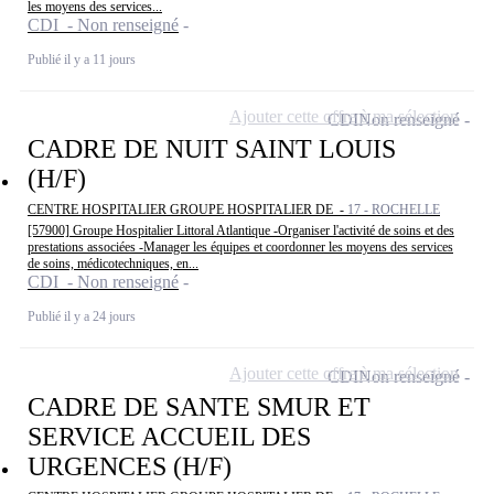
les moyens des services...
CDI - Non renseigné
Publié il y a 11 jours
Ajouter cette offre à ma sélection
CDI
Non renseigné
CADRE DE NUIT SAINT LOUIS
(H/F)
CENTRE HOSPITALIER GROUPE HOSPITALIER DE -
17 - ROCHELLE
[57900] Groupe Hospitalier Littoral Atlantique -Organiser l'activité de soins et des
prestations associées -Manager les équipes et coordonner les moyens des services
de soins, médicotechniques, en...
CDI - Non renseigné
Publié il y a 24 jours
Ajouter cette offre à ma sélection
CDI
Non renseigné
CADRE DE SANTE SMUR ET
SERVICE ACCUEIL DES
URGENCES (H/F)