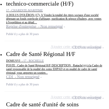
technico-commerciale (H/F)
17 - CHARENTE-MARITIME
A DOLUS D'OLÉRON (17), A Vendre la totalité des titres sociaux d'une société
détenant un fonds ostréicole d'affinage, purification & négoce d'huîtres, avec ventes
à l'expédition et au détail....
Reprise d'entreprise - Non renseigné
Publié il y a plus de 30 jours
Ajouter cette offre à ma sélection
CDI
Non renseigné
Cadre de Santé Régional H/F
DOMUSVI -
17 - ROCHELLE
POSTE : Cadre de Santé Régional H/F DESCRIPTION : Rattaché (e) à la Cadre de
santé responsable de la qualité des soins EHPAD et en qualité de cadre de santé
régional, vous apportez un soutien...
CDI - Non renseigné
Publié il y a plus de 30 jours
Ajouter cette offre à ma sélection
CDI
Non renseigné
Cadre de santé d'unité de soins