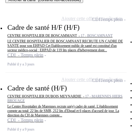
Ajouter cette offre à ma sélection
CDI
Temps plein
Cadre de santé H/F (H/F)
CENTRE HOSPITALIER DE BOSCAMMANT -
17 - BOSCAMNANT
LE CENTRE HOSPITALIER DE BOSCAMNANT RECRUTE UN CADRE DE
SANTE pour son EHPAD Cet Etablissement public de santé est constitué d'un
secteur médico-social : EHPAD de 119 lits places d'hébergement dont...
CDI - Temps plein
Publié il y a 3 jours
Ajouter cette offre à ma sélection
CDI
Temps plein
Cadre de santé (H/F)
CENTRE HOSPITALIER DUBOIS MEYNARDIE -
17 - MARENNES HIERS
BROUAGE
Le Centre Hospitalier de Marennes recrute un(e) cadre de santé. L'établissement
compte au total: 22 lits de SMR, 212 lits d'Ehpad et 6 places d'accueil de jour. La
direction du CH de Marennes compte...
CDI - Temps plein
Publié il y a 9 jours