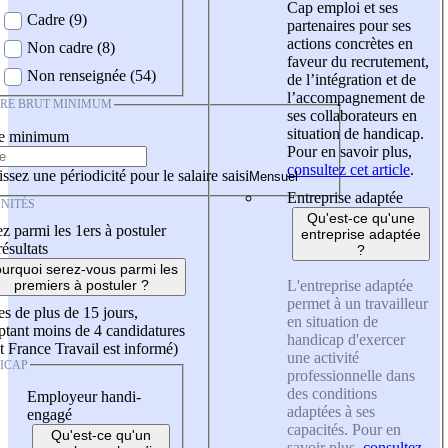
Cap emploi et ses
Cadre (9)
partenaires pour ses
actions concrètes en
Non cadre (8)
faveur du recrutement,
Non renseignée (54)
de l’intégration et de
l’accompagnement de
IRE BRUT MINIMUM
ses collaborateurs en
situation de handicap.
re minimum
Pour en savoir plus,
consultez cet article
.
ssez une périodicité pour le salaire saisi
Entreprise adaptée
NITÉS
Qu'est-ce qu'une
z parmi les 1ers à postuler
entreprise adaptée
résultats
?
urquoi serez-vous parmi les
L'entreprise adaptée
premiers à postuler ?
permet à un travailleur
es de plus de 15 jours,
en situation de
tant moins de 4 candidatures
handicap d'exercer
t France Travail est informé)
une activité
ICAP
professionnelle dans
des conditions
Employeur handi-
adaptées à ses
engagé
capacités. Pour en
Qu'est-ce qu'un
savoir plus,
consultez