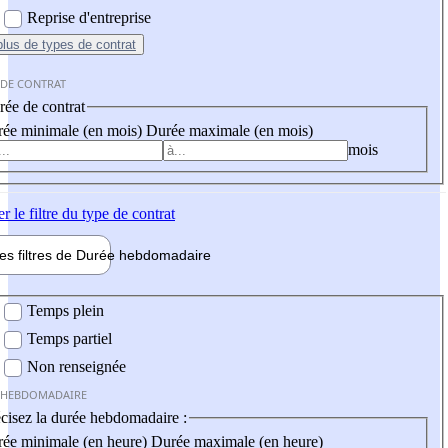
Reprise d'entreprise
plus
de types de contrat
 DE CONTRAT
ée de contrat
ée minimale (en mois)
Durée maximale (en mois)
mois
er
le filtre du type de contrat
les filtres de
Durée hebdo
madaire
 hebdomadaire
Temps plein
Temps partiel
Non renseignée
 HEBDOMADAIRE
cisez la durée hebdomadaire :
ée minimale (en heure)
Durée maximale (en heure)