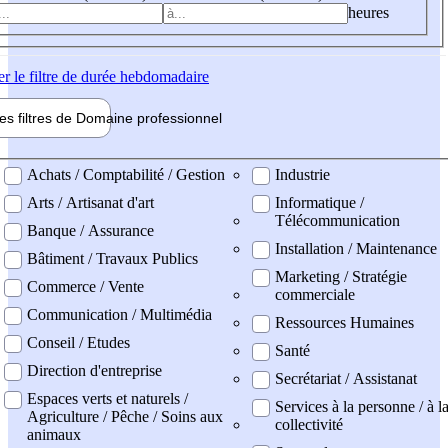
heures
er
le filtre de durée hebdomadaire
les filtres de
Domaine pro
fessionnel
ne professionel
Achats / Comptabilité / Gestion
Industrie
Arts / Artisanat d'art
Informatique /
Télécommunication
Banque / Assurance
Installation / Maintenance
Bâtiment / Travaux Publics
Marketing / Stratégie
Commerce / Vente
commerciale
Communication / Multimédia
Ressources Humaines
Conseil / Etudes
Santé
Direction d'entreprise
Secrétariat / Assistanat
Espaces verts et naturels /
Services à la personne / à l
Agriculture / Pêche / Soins aux
collectivité
animaux