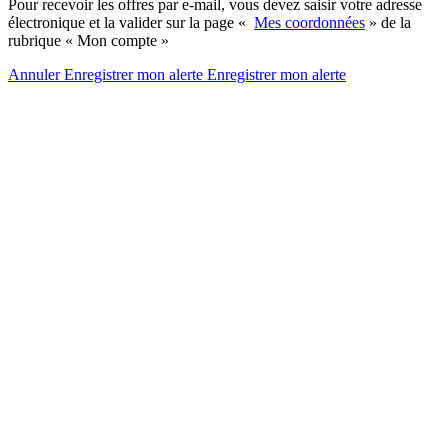
Pour recevoir les offres par e-mail, vous devez saisir votre adresse
électronique et la valider sur la page «
Mes coordonnées
» de la
rubrique « Mon compte »
Annuler
Enregistrer mon alerte
Enregistrer
mon alerte