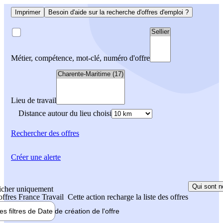
Imprimer
Besoin d'aide sur la recherche d'offres d'emploi ?
Métier, compétence, mot-clé, numéro d'offre
Lieu de travail
Distance autour du lieu choisi
Rechercher
des offres
Créer une alerte
Qui sont n
icher uniquement
 offres France Travail
Cette action recharge la liste des offres
les filtres de
Date de création
de l'offre