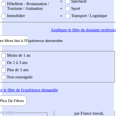
Spectacle
Hôtellerie - Restauration /
Tourisme / Animation
Sport
Immobilier
Transport / Logistique
Appliquer
le filtre du domaine professi
es filtres liés à l'
Expérience
demandée
ience demandée
Moins de 1 an
De 1 à 3 ans
Plus de 3 ans
Non renseignée
er
le filtre de l'expérience demandée
Plus De
Filtres
IFICATION
par France travail,