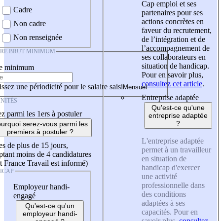
Cap emploi et ses
Cadre
partenaires pour ses
actions concrètes en
Non cadre
faveur du recrutement,
Non renseignée
de l’intégration et de
l’accompagnement de
IRE BRUT MINIMUM
ses collaborateurs en
situation de handicap.
re minimum
Pour en savoir plus,
consultez cet article
.
ssez une périodicité pour le salaire saisi
Entreprise adaptée
NITÉS
Qu'est-ce qu'une
z parmi les 1ers à postuler
entreprise adaptée
?
urquoi serez-vous parmi les
premiers à postuler ?
L'entreprise adaptée
es de plus de 15 jours,
permet à un travailleur
tant moins de 4 candidatures
en situation de
t France Travail est informé)
handicap d'exercer
ICAP
une activité
professionnelle dans
Employeur handi-
des conditions
engagé
adaptées à ses
Qu'est-ce qu'un
capacités. Pour en
employeur handi-
savoir plus,
consultez