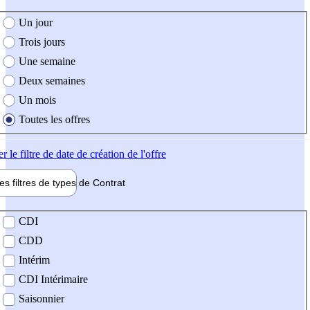
e création de l'offre
Un jour
Trois jours
Une semaine
Deux semaines
Un mois
Toutes les offres
er
le filtre de date de création de l'offre
les filtres de types de
Contrat
de contrat
CDI
CDD
Intérim
CDI Intérimaire
Saisonnier