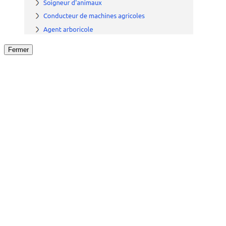
Fermer
Fermer
le détail de l'offre
/
Offre
sur
Offre précéden