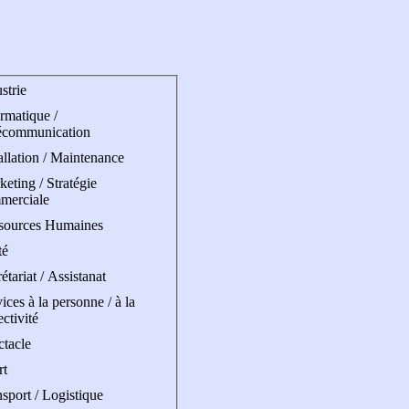
strie
rmatique /
écommunication
allation / Maintenance
eting / Stratégie
merciale
sources Humaines
té
étariat / Assistanat
ices à la personne / à la
ectivité
ctacle
rt
sport / Logistique