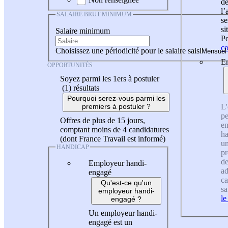
de
l
SALAIRE BRUT MINIMUM
se
si
Salaire minimum
Po
co
Choisissez une périodicité pour le salaire saisi
En
OPPORTUNITÉS
Soyez parmi les 1ers à postuler
(1)
résultats
Pourquoi serez-vous parmi les
L'
premiers à postuler ?
pe
Offres de plus de 15 jours,
en
comptant moins de 4 candidatures
ha
(dont France Travail est informé)
un
HANDICAP
pr
de
Employeur handi-
ad
engagé
ca
Qu'est-ce qu'un
sa
employeur handi-
le
engagé ?
Un employeur handi-
engagé est un