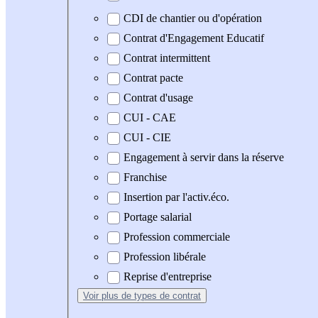
CDI de chantier ou d'opération
Contrat d'Engagement Educatif
Contrat intermittent
Contrat pacte
Contrat d'usage
CUI - CAE
CUI - CIE
Engagement à servir dans la réserve
Franchise
Insertion par l'activ.éco.
Portage salarial
Profession commerciale
Profession libérale
Reprise d'entreprise
Voir plus
de types de contrat