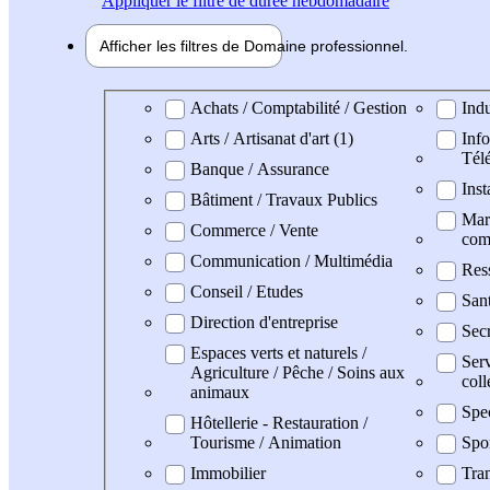
Appliquer
le filtre de durée hebdomadaire
Afficher les filtres de
Domaine pro
fessionnel
Domaine professionel
Achats / Comptabilité / Gestion
Indu
Arts / Artisanat d'art (1)
Info
Tél
Banque / Assurance
Inst
Bâtiment / Travaux Publics
Mark
Commerce / Vente
com
Communication / Multimédia
Res
Conseil / Etudes
San
Direction d'entreprise
Secr
Espaces verts et naturels /
Serv
Agriculture / Pêche / Soins aux
coll
animaux
Spe
Hôtellerie - Restauration /
Tourisme / Animation
Spo
Immobilier
Tran