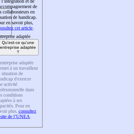
 l’intégration et de
’accompagnement de
s collaborateurs en
tuation de handicap.
ur en savoir plus,
nsultez cet article
.
treprise adaptée
Qu'est-ce qu'une
entreprise adaptée
?
entreprise adaptée
rmet à un travailleur
 situation de
ndicap d'exercer
e activité
ofessionnelle dans
s conditions
aptées à ses
pacités. Pour en
voir plus,
consultez
 site de l’UNEA
.