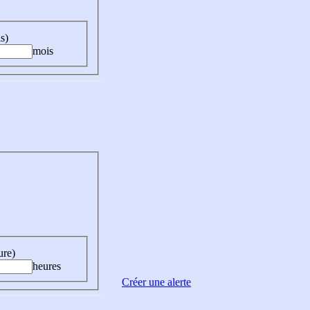
s)
mois
ure)
heures
Créer une alerte