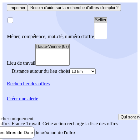
Imprimer
Besoin d'aide sur la recherche d'offres d'emploi ?
Métier, compétence, mot-clé, numéro d'offre
Lieu de travail
Distance autour du lieu choisi
Rechercher
des offres
Créer une alerte
Qui sont n
icher uniquement
 offres France Travail
Cette action recharge la liste des offres
les filtres de
Date de création
de l'offre