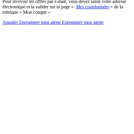
Pour recevoir les offres par e-mail, vous devez saisir votre adresse
électronique et la valider sur la page «
Mes coordonnées
» de la
rubrique « Mon compte »
Annuler
Enregistrer mon alerte
Enregistrer
mon alerte