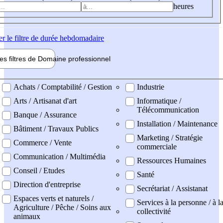
heures
er
le filtre de durée hebdomadaire
les filtres de
Domaine pro
fessionnel
ne professionel
Achats / Comptabilité / Gestion
Industrie
Arts / Artisanat d'art
Informatique /
Télécommunication
Banque / Assurance
Installation / Maintenance
Bâtiment / Travaux Publics
Marketing / Stratégie
Commerce / Vente
commerciale
Communication / Multimédia
Ressources Humaines
Conseil / Etudes
Santé
Direction d'entreprise
Secrétariat / Assistanat
Espaces verts et naturels /
Services à la personne / à l
Agriculture / Pêche / Soins aux
collectivité
animaux