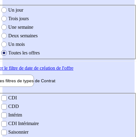
e création de l'offre
Un jour
Trois jours
Une semaine
Deux semaines
Un mois
Toutes les offres
er
le filtre de date de création de l'offre
les filtres de types de
Contrat
de contrat
CDI
CDD
Intérim
CDI Intérimaire
Saisonnier