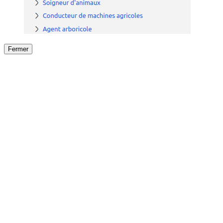
Fermer
Fermer
le détail de l'offre
/
Offre
sur
Offre précéden