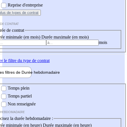
Reprise d'entreprise
plus
de types de contrat
 DE CONTRAT
ée de contrat
ée minimale (en mois)
Durée maximale (en mois)
mois
er
le filtre du type de contrat
les filtres de
Durée hebdo
madaire
 hebdomadaire
Temps plein
Temps partiel
Non renseignée
 HEBDOMADAIRE
cisez la durée hebdomadaire :
ée minimale (en heure)
Durée maximale (en heure)