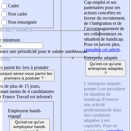
Cap emploi et ses
Cadre
partenaires pour ses
actions concrètes en
Non cadre
faveur du recrutement,
Non renseignée
de l’intégration et de
l’accompagnement de
IRE BRUT MINIMUM
ses collaborateurs en
situation de handicap.
re minimum
Pour en savoir plus,
consultez cet article
.
ssez une périodicité pour le salaire saisi
Entreprise adaptée
NITÉS
Qu'est-ce qu'une
z parmi les 1ers à postuler
entreprise adaptée
?
urquoi serez-vous parmi les
premiers à postuler ?
L'entreprise adaptée
es de plus de 15 jours,
permet à un travailleur
tant moins de 4 candidatures
en situation de
t France Travail est informé)
handicap d'exercer
ICAP
une activité
professionnelle dans
Employeur handi-
des conditions
engagé
adaptées à ses
Qu'est-ce qu'un
capacités. Pour en
employeur handi-
savoir plus,
consultez