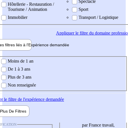
Spectacle
Hôtellerie - Restauration /
Tourisme / Animation
Sport
Immobilier
Transport / Logistique
Appliquer
le filtre du domaine professi
es filtres liés à l'
Expérience
demandée
ience demandée
Moins de 1 an
De 1 à 3 ans
Plus de 3 ans
Non renseignée
er
le filtre de l'expérience demandée
Plus De
Filtres
IFICATION
par France travail,