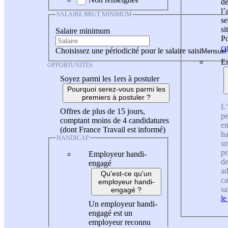
de
l
SALAIRE BRUT MINIMUM
se
si
Salaire minimum
Po
co
Choisissez une périodicité pour le salaire saisi
En
OPPORTUNITÉS
Soyez parmi les 1ers à postuler
Pourquoi serez-vous parmi les
premiers à postuler ?
L'
Offres de plus de 15 jours,
pe
comptant moins de 4 candidatures
en
(dont France Travail est informé)
ha
HANDICAP
un
pr
Employeur handi-
de
engagé
ad
Qu'est-ce qu'un
ca
employeur handi-
sa
engagé ?
le
Un employeur handi-
engagé est un
employeur reconnu