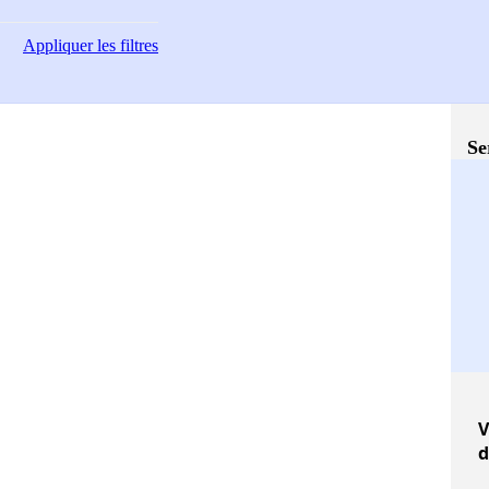
Appliquer
les filtres
Se
V
d