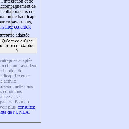
 l’intégration et de
’accompagnement de
s collaborateurs en
tuation de handicap.
ur en savoir plus,
nsultez cet article
.
treprise adaptée
Qu'est-ce qu'une
entreprise adaptée
?
entreprise adaptée
rmet à un travailleur
 situation de
ndicap d'exercer
e activité
ofessionnelle dans
s conditions
aptées à ses
pacités. Pour en
voir plus,
consultez
 site de l’UNEA
.