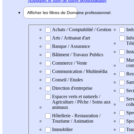
Appliquer
le filtre de durée hebdomadaire
Afficher les filtres de
Domaine pro
fessionnel
Domaine professionel
Achats / Comptabilité / Gestion
Indu
Arts / Artisanat d'art
Info
Tél
Banque / Assurance
Inst
Bâtiment / Travaux Publics
Mark
Commerce / Vente
com
Communication / Multimédia
Res
Conseil / Etudes
San
Direction d'entreprise
Secr
Espaces verts et naturels /
Serv
Agriculture / Pêche / Soins aux
coll
animaux
Spe
Hôtellerie - Restauration /
Tourisme / Animation
Spo
Immobilier
Tran