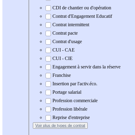
CDI de chantier ou d'opération
Contrat d'Engagement Educatif
Contrat intermittent
Contrat pacte
Contrat d'usage
CUI - CAE
CUI - CIE
Engagement à servir dans la réserve
Franchise
Insertion par l'activ.éco.
Portage salarial
Profession commerciale
Profession libérale
Reprise d'entreprise
Voir plus
de types de contrat