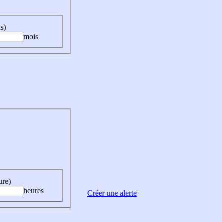
s)
mois
ure)
heures
Créer une alerte