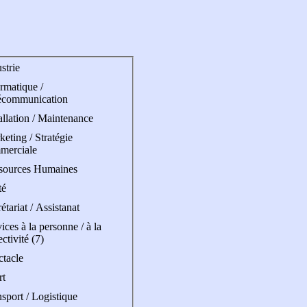
strie
rmatique /
écommunication
allation / Maintenance
eting / Stratégie
merciale
sources Humaines
té
étariat / Assistanat
ices à la personne / à la
ectivité (7)
ctacle
rt
sport / Logistique