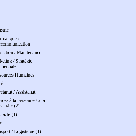
strie
rmatique /
écommunication
allation / Maintenance
eting / Stratégie
merciale
sources Humaines
té
étariat / Assistanat
ices à la personne / à la
ectivité (2)
tacle (1)
rt
sport / Logistique (1)