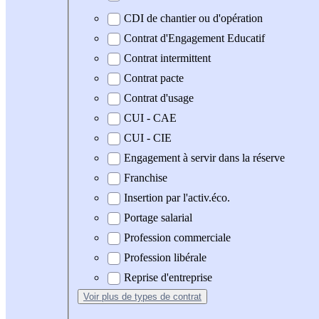
CDI de chantier ou d'opération
Contrat d'Engagement Educatif
Contrat intermittent
Contrat pacte
Contrat d'usage
CUI - CAE
CUI - CIE
Engagement à servir dans la réserve
Franchise
Insertion par l'activ.éco.
Portage salarial
Profession commerciale
Profession libérale
Reprise d'entreprise
Voir plus
de types de contrat