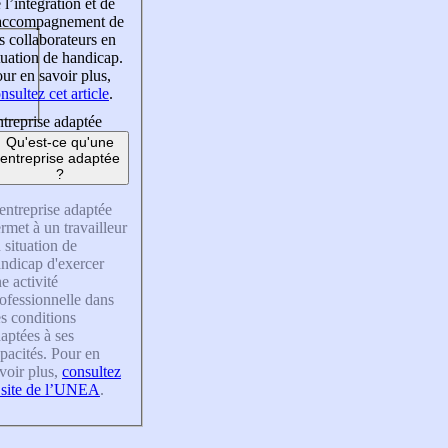
 l’intégration et de
’accompagnement de
s collaborateurs en
tuation de handicap.
ur en savoir plus,
nsultez cet article
.
treprise adaptée
Qu'est-ce qu'une
entreprise adaptée
?
entreprise adaptée
rmet à un travailleur
 situation de
ndicap d'exercer
e activité
ofessionnelle dans
s conditions
aptées à ses
pacités. Pour en
voir plus,
consultez
 site de l’UNEA
.