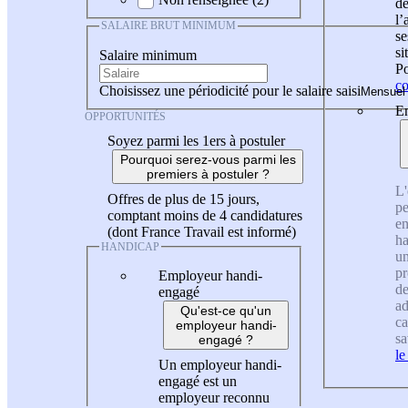
de
l
SALAIRE BRUT MINIMUM
se
si
Salaire minimum
Po
co
Choisissez une périodicité pour le salaire saisi
En
OPPORTUNITÉS
Soyez parmi les 1ers à postuler
Pourquoi serez-vous parmi les
premiers à postuler ?
L'
Offres de plus de 15 jours,
pe
comptant moins de 4 candidatures
en
(dont France Travail est informé)
ha
HANDICAP
un
pr
Employeur handi-
de
engagé
ad
Qu'est-ce qu'un
ca
employeur handi-
sa
engagé ?
le
Un employeur handi-
engagé est un
employeur reconnu