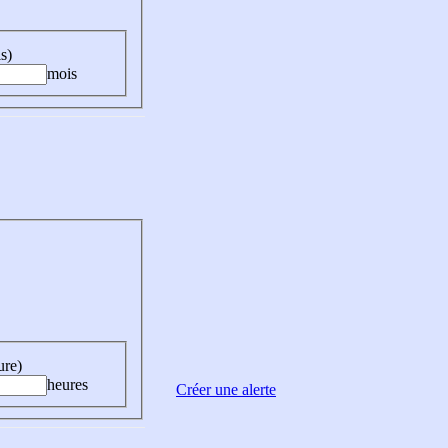
s)
mois
ure)
heures
Créer une alerte