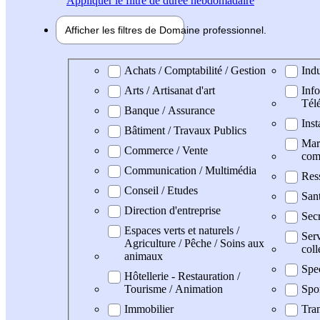
Appliquer
le filtre de durée hebdomadaire
Afficher les filtres de
Domaine pro
fessionnel
Domaine professionel
Achats / Comptabilité / Gestion
Indu
Arts / Artisanat d'art
Info
Tél
Banque / Assurance
Inst
Bâtiment / Travaux Publics
Mark
Commerce / Vente
com
Communication / Multimédia
Res
Conseil / Etudes
San
Direction d'entreprise
Secr
Espaces verts et naturels /
Serv
Agriculture / Pêche / Soins aux
coll
animaux
Spec
Hôtellerie - Restauration /
Tourisme / Animation
Spo
Immobilier
Tran