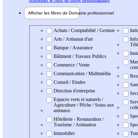
Appliquer
le filtre de durée hebdomadaire
Afficher les filtres de
Domaine pro
fessionnel
Domaine professionel
Achats / Comptabilité / Gestion
Indu
Arts / Artisanat d'art
Info
Tél
Banque / Assurance
Inst
Bâtiment / Travaux Publics
Mark
Commerce / Vente
com
Communication / Multimédia
Res
Conseil / Etudes
San
Direction d'entreprise
Secr
Espaces verts et naturels /
Serv
Agriculture / Pêche / Soins aux
coll
animaux
Spec
Hôtellerie - Restauration /
Tourisme / Animation
Spo
Immobilier
Tran