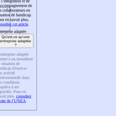
 l’intégration et de
’accompagnement de
s collaborateurs en
tuation de handicap.
ur en savoir plus,
nsultez cet article
.
treprise adaptée
Qu'est-ce qu'une
entreprise adaptée
?
entreprise adaptée
rmet à un travailleur
 situation de
ndicap d'exercer
e activité
ofessionnelle dans
s conditions
aptées à ses
pacités. Pour en
voir plus,
consultez
 site de l’UNEA
.