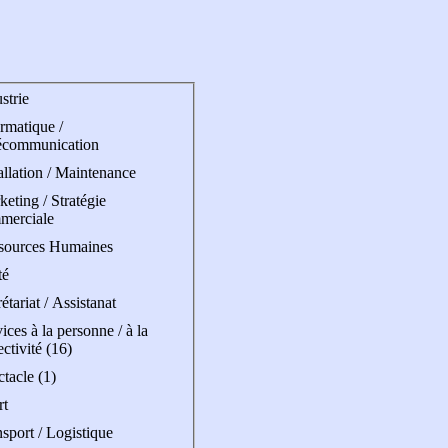
strie
rmatique /
écommunication
allation / Maintenance
eting / Stratégie
merciale
sources Humaines
té
étariat / Assistanat
ices à la personne / à la
ectivité (16)
tacle (1)
rt
sport / Logistique