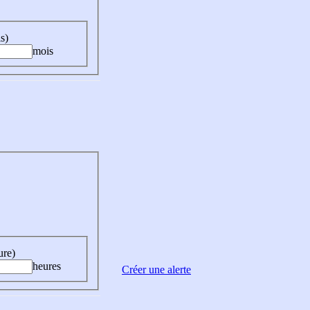
s)
mois
ure)
heures
Créer une alerte