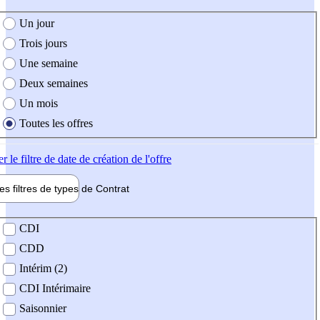
e création de l'offre
Un jour
Trois jours
Une semaine
Deux semaines
Un mois
Toutes les offres
er
le filtre de date de création de l'offre
les filtres de types de
Contrat
de contrat
CDI
CDD
Intérim (2)
CDI Intérimaire
Saisonnier