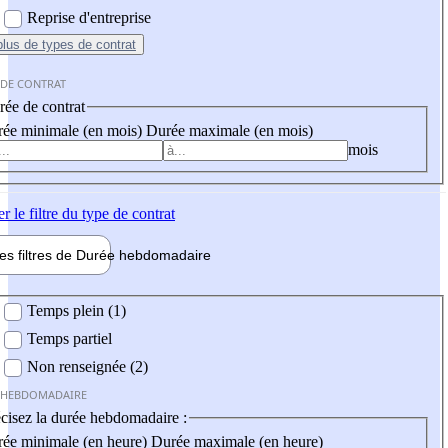
Reprise d'entreprise
plus
de types de contrat
 DE CONTRAT
ée de contrat
ée minimale (en mois)
Durée maximale (en mois)
mois
er
le filtre du type de contrat
les filtres de
Durée hebdo
madaire
 hebdomadaire
Temps plein (1)
Temps partiel
Non renseignée (2)
 HEBDOMADAIRE
cisez la durée hebdomadaire :
ée minimale (en heure)
Durée maximale (en heure)