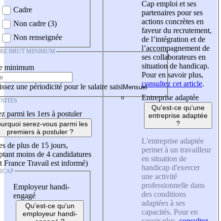
Cap emploi et ses
Cadre
partenaires pour ses
actions concrètes en
Non cadre (3)
faveur du recrutement,
Non renseignée
de l’intégration et de
l’accompagnement de
IRE BRUT MINIMUM
ses collaborateurs en
situation de handicap.
re minimum
Pour en savoir plus,
consultez cet article
.
ssez une périodicité pour le salaire saisi
Entreprise adaptée
NITÉS
Qu'est-ce qu'une
z parmi les 1ers à postuler
entreprise adaptée
?
urquoi serez-vous parmi les
premiers à postuler ?
L'entreprise adaptée
es de plus de 15 jours,
permet à un travailleur
tant moins de 4 candidatures
en situation de
t France Travail est informé)
handicap d'exercer
ICAP
une activité
professionnelle dans
Employeur handi-
des conditions
engagé
adaptées à ses
Qu'est-ce qu'un
capacités. Pour en
employeur handi-
savoir plus,
consultez