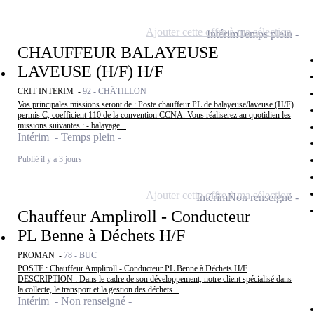
Ajouter cette offre à ma sélection
Intérim
Temps plein
CHAUFFEUR BALAYEUSE
LAVEUSE (H/F) H/F
CRIT INTERIM -
92 - CHÂTILLON
Vos principales missions seront de : Poste chauffeur PL de balayeuse/laveuse (H/F)
permis C, coefficient 110 de la convention CCNA. Vous réaliserez au quotidien les
missions suivantes : - balayage...
Intérim - Temps plein
Publié il y a 3 jours
Ajouter cette offre à ma sélection
Intérim
Non renseigné
Chauffeur Ampliroll - Conducteur
PL Benne à Déchets H/F
PROMAN -
78 - BUC
POSTE : Chauffeur Ampliroll - Conducteur PL Benne à Déchets H/F
DESCRIPTION : Dans le cadre de son développement, notre client spécialisé dans
la collecte, le transport et la gestion des déchets...
Intérim - Non renseigné