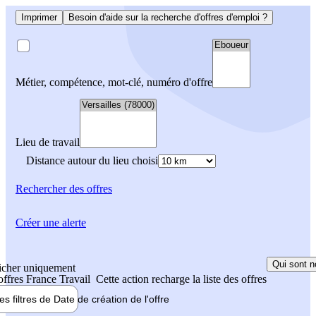
Imprimer
Besoin d'aide sur la recherche d'offres d'emploi ?
Métier, compétence, mot-clé, numéro d'offre
Lieu de travail
Distance autour du lieu choisi
Rechercher
des offres
Créer une alerte
Qui sont n
icher uniquement
 offres France Travail
Cette action recharge la liste des offres
les filtres de
Date de création
de l'offre