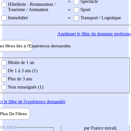
Spectacle
Hôtellerie - Restauration /
Tourisme / Animation
Sport
Immobilier
Transport / Logistique
Appliquer
le filtre du domaine professi
es filtres liés à l'
Expérience
demandée
ience demandée
Moins de 1 an
De 1 à 3 ans (1)
Plus de 3 ans
Non renseignée (1)
er
le filtre de l'expérience demandée
Plus De
Filtres
IFICATION
par France travail,