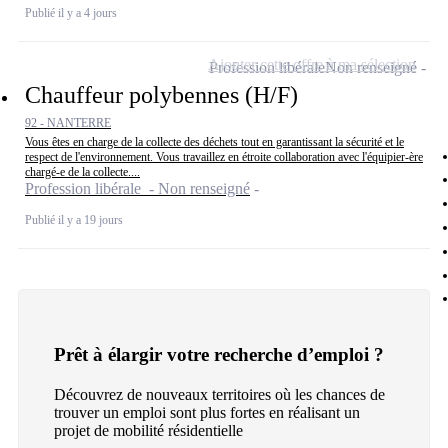
Publié il y a 4 jours
Ajouter cette offre à ma sélection
Profession libérale
Non renseigné
Chauffeur polybennes (H/F)
92 - NANTERRE
Vous êtes en charge de la collecte des déchets tout en garantissant la sécurité et le
respect de l'environnement. Vous travaillez en étroite collaboration avec l'équipier-ère
chargé-e de la collecte....
Profession libérale - Non renseigné
Publié il y a 19 jours
Prêt à élargir votre recherche d’emploi ?
Découvrez de nouveaux territoires où les chances de
trouver un emploi sont plus fortes en réalisant un
projet de mobilité résidentielle