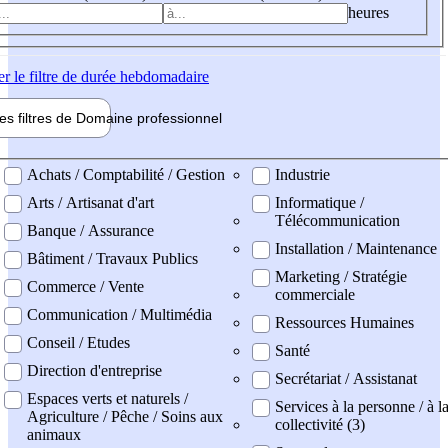
heures
er
le filtre de durée hebdomadaire
les filtres de
Domaine pro
fessionnel
ne professionel
Achats / Comptabilité / Gestion
Industrie
Arts / Artisanat d'art
Informatique /
Télécommunication
Banque / Assurance
Installation / Maintenance
Bâtiment / Travaux Publics
Marketing / Stratégie
Commerce / Vente
commerciale
Communication / Multimédia
Ressources Humaines
Conseil / Etudes
Santé
Direction d'entreprise
Secrétariat / Assistanat
Espaces verts et naturels /
Services à la personne / à l
Agriculture / Pêche / Soins aux
collectivité (3)
animaux