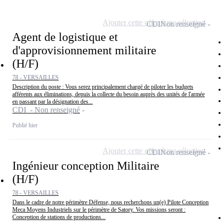
Ajouter cette offre à ma sélection
CDI
Non renseigné
Agent de logistique et
d'approvisionnement militaire
(H/F)
78 - VERSAILLES
Description du poste : Vous serez principalement chargé de piloter les budgets
afférents aux éliminations, depuis la collecte du besoin auprès des unités de l'armée
en passant par la désignation des...
CDI - Non renseigné
Publié hier
Ajouter cette offre à ma sélection
CDI
Non renseigné
Ingénieur conception Militaire
(H/F)
78 - VERSAILLES
Dans le cadre de notre périmètre Défense, nous recherchons un(e) Pilote Conception
Meca Moyens Industriels sur le périmètre de Satory. Vos missions seront :
Conception de stations de productions...