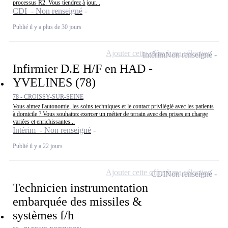
processus R2. Vous tiendrez à jour...
CDI - Non renseigné
Publié il y a plus de 30 jours
Ajouter cette offre à ma sélection
Intérim
Non renseigné
Infirmier D.E H/F en HAD -
YVELINES (78)
78 - CROISSY-SUR-SEINE
Vous aimez l'autonomie, les soins techniques et le contact privilégié avec les patients
à domicile ? Vous souhaitez exercer un métier de terrain avec des prises en charge
variées et enrichissantes...
Intérim - Non renseigné
Publié il y a 22 jours
Ajouter cette offre à ma sélection
CDI
Non renseigné
Technicien instrumentation
embarquée des missiles &
systèmes f/h