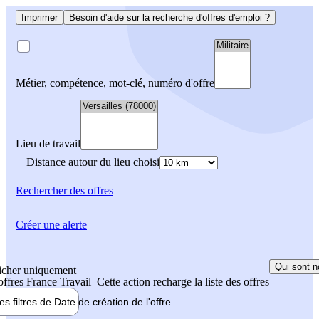
Imprimer
Besoin d'aide sur la recherche d'offres d'emploi ?
Métier, compétence, mot-clé, numéro d'offre
Lieu de travail
Distance autour du lieu choisi
Rechercher
des offres
Créer une alerte
Qui sont n
icher uniquement
 offres France Travail
Cette action recharge la liste des offres
les filtres de
Date de création
de l'offre