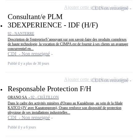
Ajouter cette offre à ma sélection
CDI
Non renseigné
Consultant/e PLM
3DEXPERIENCE - IDF (H/F)
92 - NANTERRE
Description de l'entrepriseS’appuyant sur son savoir-faire des produits complexes
de haute technologie, la vocation de CIMPA est de fournir à ses clients un avantage
concurrentiel en...
CDI - Non renseigné
Publié il y a plus de 30 jours
Ajouter cette offre à ma sélection
CDI
Non renseigné
Responsable Protection F/H
ORANO SA -
92 - CHÂTILLON
Dans le cadre des activités minières d'Orano au Kazakhstan, au sein de la filiale
KATCO (JV avec Kazatomprom), Orano renforce son dispositif de protection
physique de ses installations industrielles...
CDI - Non renseigné
Publié il y a 6 jours