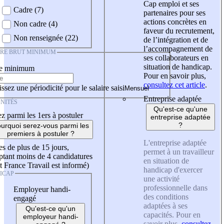
Cap emploi et ses
Cadre (7)
partenaires pour ses
actions concrètes en
Non cadre (4)
faveur du recrutement,
Non renseignée (22)
de l’intégration et de
l’accompagnement de
IRE BRUT MINIMUM
ses collaborateurs en
situation de handicap.
re minimum
Pour en savoir plus,
consultez cet article
.
ssez une périodicité pour le salaire saisi
Entreprise adaptée
NITÉS
Qu'est-ce qu'une
z parmi les 1ers à postuler
entreprise adaptée
?
urquoi serez-vous parmi les
premiers à postuler ?
L'entreprise adaptée
es de plus de 15 jours,
permet à un travailleur
tant moins de 4 candidatures
en situation de
t France Travail est informé)
handicap d'exercer
ICAP
une activité
professionnelle dans
Employeur handi-
des conditions
engagé
adaptées à ses
Qu'est-ce qu'un
capacités. Pour en
employeur handi-
savoir plus,
consultez