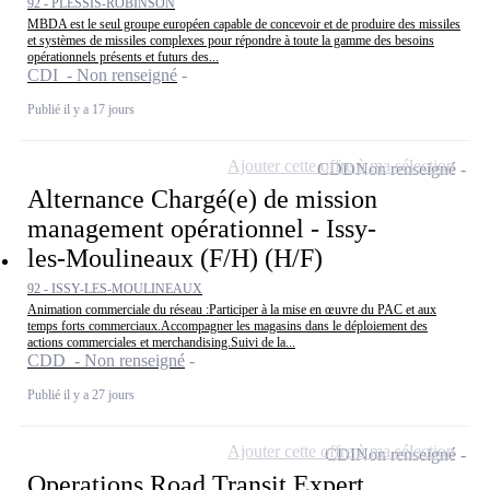
92 - PLESSIS-ROBINSON
MBDA est le seul groupe européen capable de concevoir et de produire des missiles
et systèmes de missiles complexes pour répondre à toute la gamme des besoins
opérationnels présents et futurs des...
CDI - Non renseigné
Publié il y a 17 jours
Ajouter cette offre à ma sélection
CDD
Non renseigné
Alternance Chargé(e) de mission
management opérationnel - Issy-
les-Moulineaux (F/H) (H/F)
92 - ISSY-LES-MOULINEAUX
Animation commerciale du réseau :Participer à la mise en œuvre du PAC et aux
temps forts commerciaux.Accompagner les magasins dans le déploiement des
actions commerciales et merchandising.Suivi de la...
CDD - Non renseigné
Publié il y a 27 jours
Ajouter cette offre à ma sélection
CDI
Non renseigné
Operations Road Transit Expert