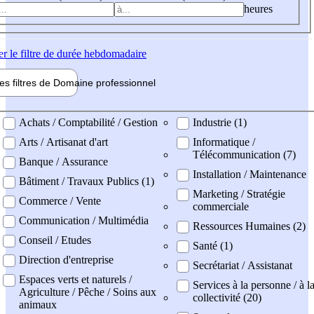
heures
er
le filtre de durée hebdomadaire
les filtres de
Domaine pro
fessionnel
ne professionel
Achats / Comptabilité / Gestion
Industrie (1)
Arts / Artisanat d'art
Informatique /
Télécommunication (7)
Banque / Assurance
Installation / Maintenance
Bâtiment / Travaux Publics (1)
Marketing / Stratégie
Commerce / Vente
commerciale
Communication / Multimédia
Ressources Humaines (2)
Conseil / Etudes
Santé (1)
Direction d'entreprise
Secrétariat / Assistanat
Espaces verts et naturels /
Services à la personne / à l
Agriculture / Pêche / Soins aux
collectivité (20)
animaux