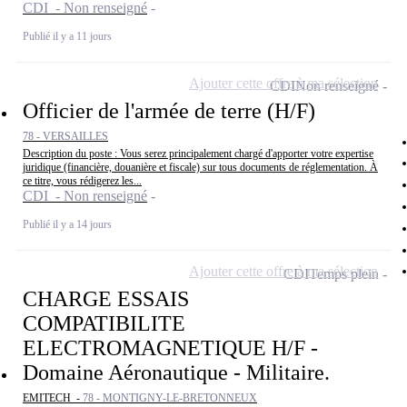
CDI - Non renseigné
Publié il y a 11 jours
Ajouter cette offre à ma sélection
CDI
Non renseigné
Officier de l'armée de terre (H/F)
78 - VERSAILLES
Description du poste : Vous serez principalement chargé d'apporter votre expertise
juridique (financière, douanière et fiscale) sur tous documents de réglementation. À
ce titre, vous rédigerez les...
CDI - Non renseigné
Publié il y a 14 jours
Ajouter cette offre à ma sélection
CDI
Temps plein
CHARGE ESSAIS
COMPATIBILITE
ELECTROMAGNETIQUE H/F -
Domaine Aéronautique - Militaire.
EMITECH -
78 - MONTIGNY-LE-BRETONNEUX