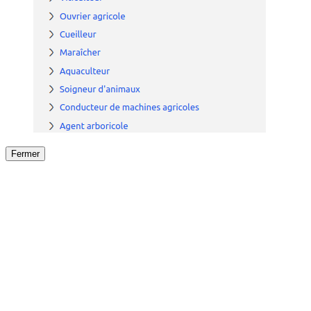
Fermer
Fermer
le détail de l'offre
/
Offre
sur
Offre précéden