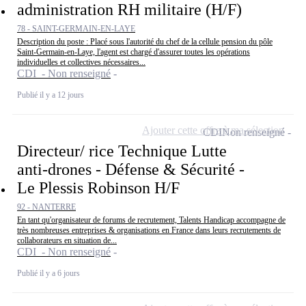
administration RH militaire (H/F)
78 - SAINT-GERMAIN-EN-LAYE
Description du poste : Placé sous l'autorité du chef de la cellule pension du pôle
Saint-Germain-en-Laye, l'agent est chargé d'assurer toutes les opérations
individuelles et collectives nécessaires...
CDI - Non renseigné
Publié il y a 12 jours
Ajouter cette offre à ma sélection
CDI
Non renseigné
Directeur/ rice Technique Lutte
anti-drones - Défense & Sécurité -
Le Plessis Robinson H/F
92 - NANTERRE
En tant qu'organisateur de forums de recrutement, Talents Handicap accompagne de
très nombreuses entreprises & organisations en France dans leurs recrutements de
collaborateurs en situation de...
CDI - Non renseigné
Publié il y a 6 jours