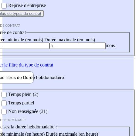
Reprise d'entreprise
plus
de types de contrat
 DE CONTRAT
ée de contrat
ée minimale (en mois)
Durée maximale (en mois)
mois
er
le filtre du type de contrat
les filtres de
Durée hebdo
madaire
 hebdomadaire
Temps plein (2)
Temps partiel
Non renseignée (31)
 HEBDOMADAIRE
cisez la durée hebdomadaire :
ée minimale (en heure)
Durée maximale (en heure)