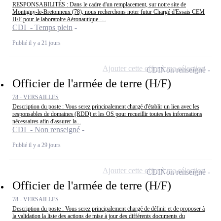
RESPONSABILITÉS : Dans le cadre d'un remplacement, sur notre site de
Montigny-le-Bretonneux (78), nous recherchons noter futur Chargé d'Essais CEM
H/F pour le laboratoire Aéronautique -...
CDI - Temps plein
Publié il y a 21 jours
Ajouter cette offre à ma sélection
CDI
Non renseigné
Officier de l'armée de terre (H/F)
78 - VERSAILLES
Description du poste : Vous serez principalement chargé d'établir un lien avec les
responsables de domaines (RDD) et les OS pour recueillir toutes les informations
nécessaires afin d'assurer la...
CDI - Non renseigné
Publié il y a 29 jours
Ajouter cette offre à ma sélection
CDI
Non renseigné
Officier de l'armée de terre (H/F)
78 - VERSAILLES
Description du poste : Vous serez principalement chargé de définir et de proposer à
la validation la liste des actions de mise à jour des différents documents du