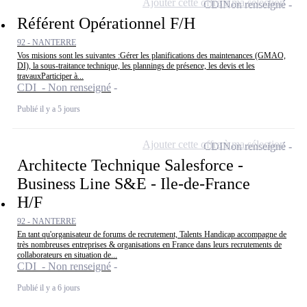
Ajouter cette offre à ma sélection
CDI
Non renseigné
Référent Opérationnel F/H
92 - NANTERRE
Vos misions sont les suivantes :Gérer les planifications des maintenances (GMAO,
DI), la sous-traitance technique, les plannings de présence, les devis et les
travauxParticiper à...
CDI - Non renseigné
Publié il y a 5 jours
Ajouter cette offre à ma sélection
CDI
Non renseigné
Architecte Technique Salesforce -
Business Line S&E - Ile-de-France
H/F
92 - NANTERRE
En tant qu'organisateur de forums de recrutement, Talents Handicap accompagne de
très nombreuses entreprises & organisations en France dans leurs recrutements de
collaborateurs en situation de...
CDI - Non renseigné
Publié il y a 6 jours