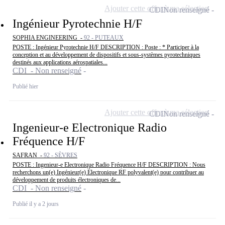
Ajouter cette offre à ma sélection
CDI
Non renseigné
Ingénieur Pyrotechnie H/F
SOPHIA ENGINEERING -
92 - PUTEAUX
POSTE : Ingénieur Pyrotechnie H/F DESCRIPTION : Poste : * Participer à la
conception et au développement de dispositifs et sous-systèmes pyrotechniques
destinés aux applications aérospatiales...
CDI - Non renseigné
Publié hier
Ajouter cette offre à ma sélection
CDI
Non renseigné
Ingenieur-e Electronique Radio
Fréquence H/F
SAFRAN -
92 - SÈVRES
POSTE : Ingenieur-e Electronique Radio Fréquence H/F DESCRIPTION : Nous
recherchons un(e) Ingénieur(e) Électronique RF polyvalent(e) pour contribuer au
développement de produits électroniques de...
CDI - Non renseigné
Publié il y a 2 jours