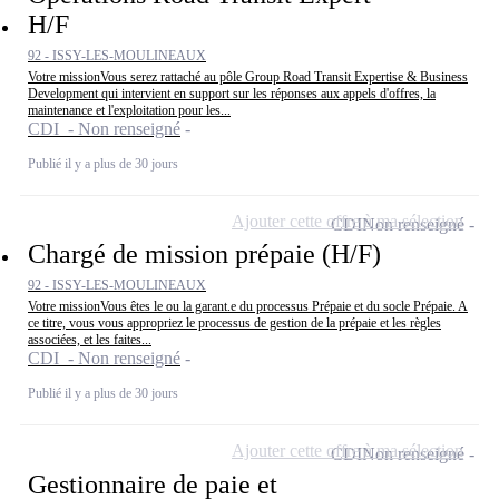
H/F
92 - ISSY-LES-MOULINEAUX
Votre missionVous serez rattaché au pôle Group Road Transit Expertise & Business
Development qui intervient en support sur les réponses aux appels d'offres, la
maintenance et l'exploitation pour les...
CDI - Non renseigné
Publié il y a plus de 30 jours
Ajouter cette offre à ma sélection
CDI
Non renseigné
Chargé de mission prépaie (H/F)
92 - ISSY-LES-MOULINEAUX
Votre missionVous êtes le ou la garant.e du processus Prépaie et du socle Prépaie. A
ce titre, vous vous appropriez le processus de gestion de la prépaie et les règles
associées, et les faites...
CDI - Non renseigné
Publié il y a plus de 30 jours
Ajouter cette offre à ma sélection
CDI
Non renseigné
Gestionnaire de paie et