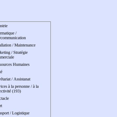
strie
rmatique /
écommunication
allation / Maintenance
eting / Stratégie
merciale
sources Humaines
té
étariat / Assistanat
ices à la personne / à la
ectivité (193)
ctacle
rt
sport / Logistique