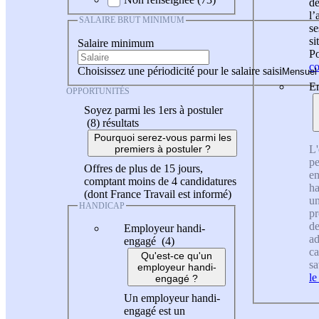
de
l
SALAIRE BRUT MINIMUM
se
si
Salaire minimum
Po
co
Choisissez une périodicité pour le salaire saisi
En
OPPORTUNITÉS
Soyez parmi les 1ers à postuler
(8)
résultats
Pourquoi serez-vous parmi les
L'
premiers à postuler ?
pe
Offres de plus de 15 jours,
en
comptant moins de 4 candidatures
ha
(dont France Travail est informé)
un
HANDICAP
pr
de
Employeur handi-
ad
engagé (4)
ca
Qu'est-ce qu'un
sa
employeur handi-
le
engagé ?
Un employeur handi-
engagé est un