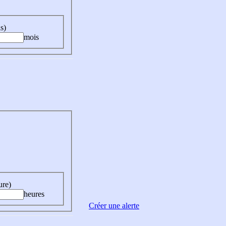
s)
mois
ure)
heures
Créer une alerte