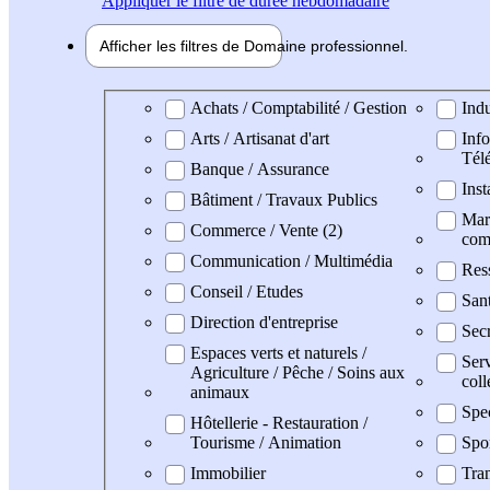
Appliquer
le filtre de durée hebdomadaire
Afficher les filtres de
Domaine pro
fessionnel
Domaine professionel
Achats / Comptabilité / Gestion
Indu
Arts / Artisanat d'art
Info
Tél
Banque / Assurance
Inst
Bâtiment / Travaux Publics
Mark
Commerce / Vente (2)
com
Communication / Multimédia
Res
Conseil / Etudes
San
Direction d'entreprise
Secr
Espaces verts et naturels /
Serv
Agriculture / Pêche / Soins aux
coll
animaux
Spe
Hôtellerie - Restauration /
Tourisme / Animation
Spo
Immobilier
Tran