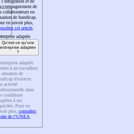
 l’intégration et de
’accompagnement de
s collaborateurs en
tuation de handicap.
ur en savoir plus,
nsultez cet article
.
treprise adaptée
Qu'est-ce qu'une
entreprise adaptée
?
entreprise adaptée
rmet à un travailleur
 situation de
ndicap d'exercer
e activité
ofessionnelle dans
s conditions
aptées à ses
pacités. Pour en
voir plus,
consultez
 site de l’UNEA
.