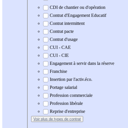
CDI de chantier ou d'opération
Contrat d'Engagement Educatif
Contrat intermittent
Contrat pacte
Contrat d'usage
CUI - CAE
CUI - CIE
Engagement à servir dans la réserve
Franchise
Insertion par l'activ.éco.
Portage salarial
Profession commerciale
Profession libérale
Reprise d'entreprise
Voir plus
de types de contrat