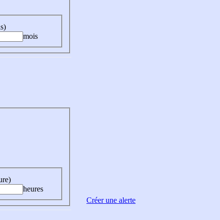
s)
mois
ure)
heures
Créer une alerte