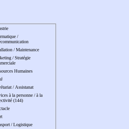
strie
rmatique /
écommunication
allation / Maintenance
eting / Stratégie
merciale
sources Humaines
té
étariat / Assistanat
ices à la personne / à la
ectivité (144)
ctacle
rt
sport / Logistique