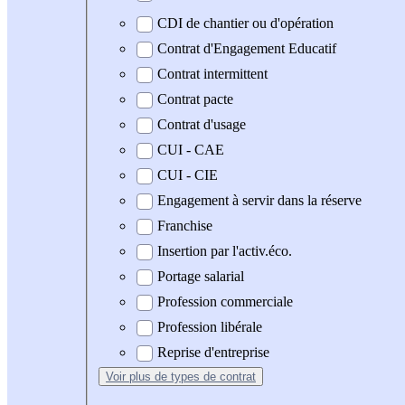
CDI de chantier ou d'opération
Contrat d'Engagement Educatif
Contrat intermittent
Contrat pacte
Contrat d'usage
CUI - CAE
CUI - CIE
Engagement à servir dans la réserve
Franchise
Insertion par l'activ.éco.
Portage salarial
Profession commerciale
Profession libérale
Reprise d'entreprise
Voir plus
de types de contrat