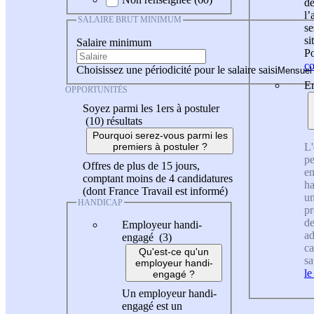
de
l
SALAIRE BRUT MINIMUM
se
si
Salaire minimum
Po
co
Choisissez une périodicité pour le salaire saisi
En
OPPORTUNITÉS
Soyez parmi les 1ers à postuler
(10)
résultats
Pourquoi serez-vous parmi les
L'
premiers à postuler ?
pe
Offres de plus de 15 jours,
en
comptant moins de 4 candidatures
ha
(dont France Travail est informé)
un
HANDICAP
pr
de
Employeur handi-
ad
engagé (3)
ca
Qu'est-ce qu'un
sa
employeur handi-
le
engagé ?
Un employeur handi-
engagé est un