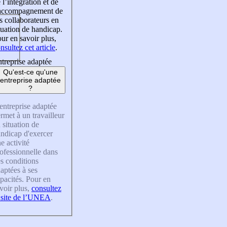
 l’intégration et de
’accompagnement de
s collaborateurs en
tuation de handicap.
ur en savoir plus,
nsultez cet article
.
treprise adaptée
Qu'est-ce qu'une
entreprise adaptée
?
entreprise adaptée
rmet à un travailleur
 situation de
ndicap d'exercer
e activité
ofessionnelle dans
s conditions
aptées à ses
pacités. Pour en
voir plus,
consultez
 site de l’UNEA
.