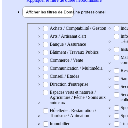
Appliquer
le filtre de durée hebdomadaire
Afficher les filtres de
Domaine pro
fessionnel
Domaine professionel
Achats / Comptabilité / Gestion
Indu
Arts / Artisanat d'art
Info
Tél
Banque / Assurance
Inst
Bâtiment / Travaux Publics
Mark
Commerce / Vente
com
Communication / Multimédia
Res
Conseil / Etudes
San
Direction d'entreprise
Secr
Espaces verts et naturels /
Serv
Agriculture / Pêche / Soins aux
coll
animaux
Spe
Hôtellerie - Restauration /
Tourisme / Animation
Spo
Immobilier
Tran