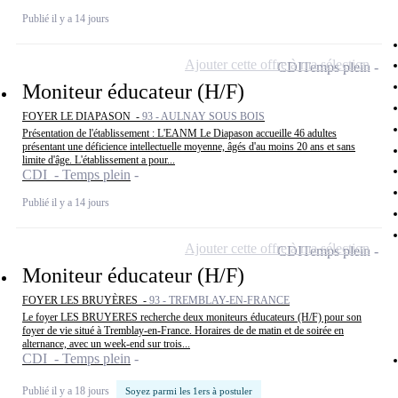
Publié il y a 14 jours
Ajouter cette offre à ma sélection
CDI
Temps plein
Moniteur éducateur (H/F)
FOYER LE DIAPASON -
93 - AULNAY SOUS BOIS
Présentation de l'établissement : L'EANM Le Diapason accueille 46 adultes
présentant une déficience intellectuelle moyenne, âgés d'au moins 20 ans et sans
limite d'âge. L'établissement a pour...
CDI - Temps plein
Publié il y a 14 jours
Ajouter cette offre à ma sélection
CDI
Temps plein
Moniteur éducateur (H/F)
FOYER LES BRUYÈRES -
93 - TREMBLAY-EN-FRANCE
Le foyer LES BRUYERES recherche deux moniteurs éducateurs (H/F) pour son
foyer de vie situé à Tremblay-en-France. Horaires de de matin et de soirée en
alternance, avec un week-end sur trois...
CDI - Temps plein
Publié il y a 18 jours
Soyez parmi les 1ers à postuler