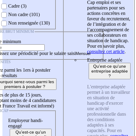
Cap emploi et ses
Cadre (3)
partenaires pour ses
actions concrètes en
Non cadre (101)
faveur du recrutement,
Non renseignée (130)
de l’intégration et de
l’accompagnement de
IRE BRUT MINIMUM
ses collaborateurs en
situation de handicap.
re minimum
Pour en savoir plus,
consultez cet article
.
ssez une périodicité pour le salaire saisi
Entreprise adaptée
NITÉS
Qu'est-ce qu'une
z parmi les 1ers à postuler
entreprise adaptée
)
résultats
?
urquoi serez-vous parmi les
L'entreprise adaptée
premiers à postuler ?
permet à un travailleur
es de plus de 15 jours,
en situation de
tant moins de 4 candidatures
handicap d'exercer
t France Travail est informé)
une activité
ICAP
professionnelle dans
des conditions
Employeur handi-
adaptées à ses
engagé
capacités. Pour en
Qu'est-ce qu'un
savoir plus,
consultez