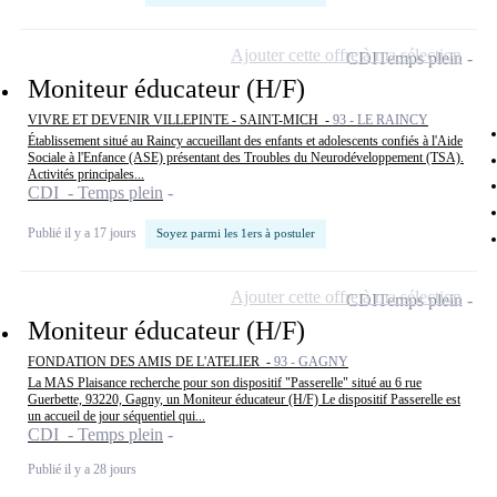
Ajouter cette offre à ma sélection
CDI
Temps plein
Moniteur éducateur (H/F)
VIVRE ET DEVENIR VILLEPINTE - SAINT-MICH -
93 - LE RAINCY
Établissement situé au Raincy accueillant des enfants et adolescents confiés à l'Aide
Sociale à l'Enfance (ASE) présentant des Troubles du Neurodéveloppement (TSA).
Activités principales...
CDI - Temps plein
Publié il y a 17 jours
Soyez parmi les 1ers à postuler
Ajouter cette offre à ma sélection
CDI
Temps plein
Moniteur éducateur (H/F)
FONDATION DES AMIS DE L'ATELIER -
93 - GAGNY
La MAS Plaisance recherche pour son dispositif "Passerelle" situé au 6 rue
Guerbette, 93220, Gagny, un Moniteur éducateur (H/F) Le dispositif Passerelle est
un accueil de jour séquentiel qui...
CDI - Temps plein
Publié il y a 28 jours