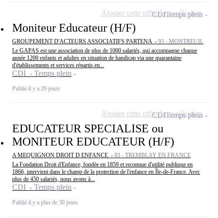
Ajouter cette offre à ma sélection
CDI
Temps plein
Moniteur Educateur (H/F)
GROUPEMENT D'ACTEURS ASSOCIATIFS PARTENA -
93 - MONTREUIL
Le GAPAS est une association de plus de 1000 salariés, qui accompagne chaque
année 1200 enfants et adultes en situation de handicap via une quarantaine
d'établissements et services répartis en...
CDI - Temps plein
Publié il y a 29 jours
Ajouter cette offre à ma sélection
CDI
Temps plein
EDUCATEUR SPECIALISE ou
MONITEUR EDUCATEUR (H/F)
A MEQUIGNON DROIT D ENFANCE -
93 - TREMBLAY EN FRANCE
La Fondation Droit d'Enfance, fondée en 1859 et reconnue d'utilité publique en
1866, intervient dans le champ de la protection de l'enfance en Île-de-France. Avec
plus de 450 salariés, nous avons à...
CDI - Temps plein
Publié il y a plus de 30 jours