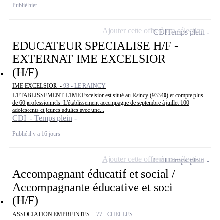
Publié hier
Ajouter cette offre à ma sélection
CDI
Temps plein
EDUCATEUR SPECIALISE H/F -
EXTERNAT IME EXCELSIOR
(H/F)
IME EXCELSIOR -
93 - LE RAINCY
L'ETABLISSEMENT L'IME Excelsior est situé au Raincy (93340) et compte plus
de 60 professionnels. L'établissement accompagne de septembre à juillet 100
adolescents et jeunes adultes avec une...
CDI - Temps plein
Publié il y a 16 jours
Ajouter cette offre à ma sélection
CDI
Temps plein
Accompagnant éducatif et social /
Accompagnante éducative et soci
(H/F)
ASSOCIATION EMPREINTES -
77 - CHELLES