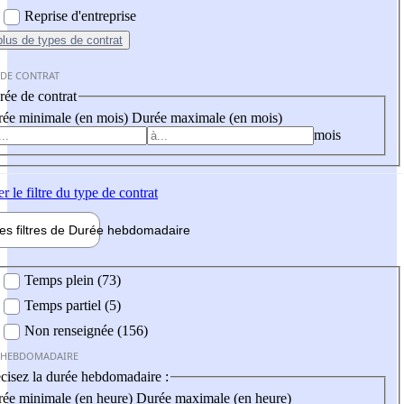
Reprise d'entreprise
plus
de types de contrat
 DE CONTRAT
ée de contrat
ée minimale (en mois)
Durée maximale (en mois)
mois
er
le filtre du type de contrat
les filtres de
Durée hebdo
madaire
 hebdomadaire
Temps plein (73)
Temps partiel (5)
Non renseignée (156)
 HEBDOMADAIRE
cisez la durée hebdomadaire :
ée minimale (en heure)
Durée maximale (en heure)