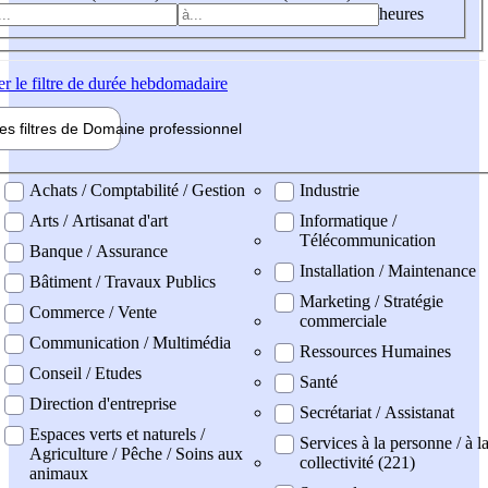
heures
er
le filtre de durée hebdomadaire
les filtres de
Domaine pro
fessionnel
ne professionel
Achats / Comptabilité / Gestion
Industrie
Arts / Artisanat d'art
Informatique /
Télécommunication
Banque / Assurance
Installation / Maintenance
Bâtiment / Travaux Publics
Marketing / Stratégie
Commerce / Vente
commerciale
Communication / Multimédia
Ressources Humaines
Conseil / Etudes
Santé
Direction d'entreprise
Secrétariat / Assistanat
Espaces verts et naturels /
Services à la personne / à l
Agriculture / Pêche / Soins aux
collectivité (221)
animaux