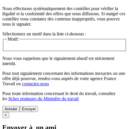
Nous effectuons systématiquement des contrôles pour vérifier la
légalité et la conformité des offres que nous diffusons. Si malgré ces
contrôles vous constatez des contenus inappropriés, vous pouvez
nous le signaler.
Sélectionnez un motif dans la liste ci-dessous :
Motif:
Nous vous rappelons que le signalement abusif est strictement
interdit.
Pour tout signalement concernant des
informations inexactes
ou une
offre déjà pourvue
, rendez-vous auprès de votre agence France
Travail ou
contactez-nous
Pour toute information concernant le
droit du travail
, consultez
les
fiches pratiques du Ministère du travail
Annuler
×
Envoyer à un ami