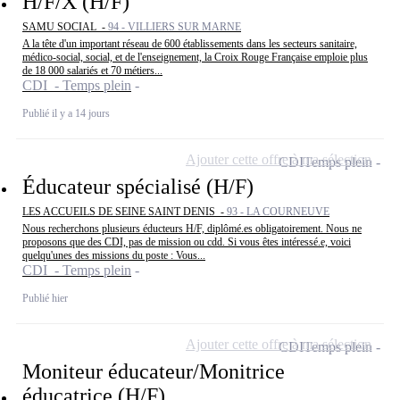
H/F/X (H/F)
SAMU SOCIAL -
94 - VILLIERS SUR MARNE
A la tête d'un important réseau de 600 établissements dans les secteurs sanitaire,
médico-social, social, et de l'enseignement, la Croix Rouge Française emploie plus
de 18 000 salariés et 70 métiers...
CDI - Temps plein
Publié il y a 14 jours
Ajouter cette offre à ma sélection
CDI
Temps plein
Éducateur spécialisé (H/F)
LES ACCUEILS DE SEINE SAINT DENIS -
93 - LA COURNEUVE
Nous recherchons plusieurs éducteurs H/F, diplômé.es obligatoirement. Nous ne
proposons que des CDI, pas de mission ou cdd. Si vous êtes intéressé.e, voici
quelqu'unes des missions du poste : Vous...
CDI - Temps plein
Publié hier
Ajouter cette offre à ma sélection
CDI
Temps plein
Moniteur éducateur/Monitrice
éducatrice (H/F)