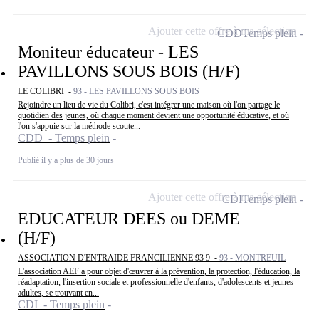
Ajouter cette offre à ma sélection
CDD
Temps plein
Moniteur éducateur - LES
PAVILLONS SOUS BOIS (H/F)
LE COLIBRI -
93 - LES PAVILLONS SOUS BOIS
Rejoindre un lieu de vie du Colibri, c'est intégrer une maison où l'on partage le
quotidien des jeunes, où chaque moment devient une opportunité éducative, et où
l'on s'appuie sur la méthode scoute...
CDD - Temps plein
Publié il y a plus de 30 jours
Ajouter cette offre à ma sélection
CDI
Temps plein
EDUCATEUR DEES ou DEME
(H/F)
ASSOCIATION D'ENTRAIDE FRANCILIENNE 93 9 -
93 - MONTREUIL
L'association AEF a pour objet d'œuvrer à la prévention, la protection, l'éducation, la
réadaptation, l'insertion sociale et professionnelle d'enfants, d'adolescents et jeunes
adultes, se trouvant en...
CDI - Temps plein