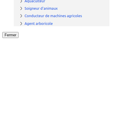
Fermer
Fermer
le détail de l'offre
/
Offre
sur
Offre précéden