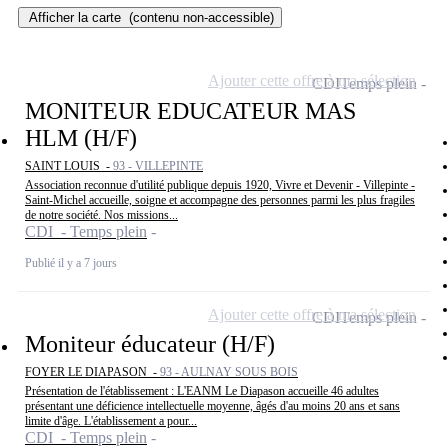
Afficher la carte
(contenu non-accessible)
Ajouter cette offre à ma sélection
CDI
Temps plein
MONITEUR EDUCATEUR MAS
HLM (H/F)
SAINT LOUIS -
93 - VILLEPINTE
Association reconnue d'utilité publique depuis 1920, Vivre et Devenir - Villepinte -
Saint-Michel accueille, soigne et accompagne des personnes parmi les plus fragiles
de notre société. Nos missions...
CDI - Temps plein
Publié il y a 7 jours
Ajouter cette offre à ma sélection
CDI
Temps plein
Moniteur éducateur (H/F)
FOYER LE DIAPASON -
93 - AULNAY SOUS BOIS
Présentation de l'établissement : L'EANM Le Diapason accueille 46 adultes
présentant une déficience intellectuelle moyenne, âgés d'au moins 20 ans et sans
limite d'âge. L'établissement a pour...
CDI - Temps plein