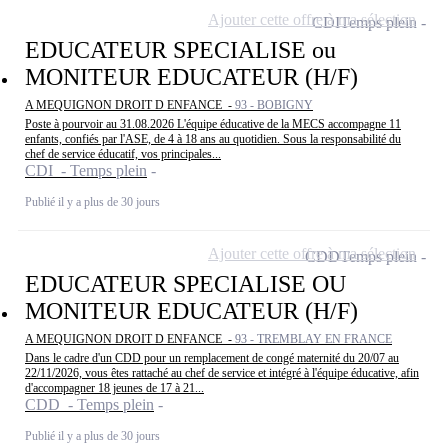
Ajouter cette offre à ma sélection
CDI
Temps plein
EDUCATEUR SPECIALISE ou
MONITEUR EDUCATEUR (H/F)
A MEQUIGNON DROIT D ENFANCE -
93 - BOBIGNY
Poste à pourvoir au 31.08.2026 L'équipe éducative de la MECS accompagne 11
enfants, confiés par l'ASE, de 4 à 18 ans au quotidien. Sous la responsabilité du
chef de service éducatif, vos principales...
CDI - Temps plein
Publié il y a plus de 30 jours
Ajouter cette offre à ma sélection
CDD
Temps plein
EDUCATEUR SPECIALISE OU
MONITEUR EDUCATEUR (H/F)
A MEQUIGNON DROIT D ENFANCE -
93 - TREMBLAY EN FRANCE
Dans le cadre d'un CDD pour un remplacement de congé maternité du 20/07 au
22/11/2026, vous êtes rattaché au chef de service et intégré à l'équipe éducative, afin
d'accompagner 18 jeunes de 17 à 21...
CDD - Temps plein
Publié il y a plus de 30 jours