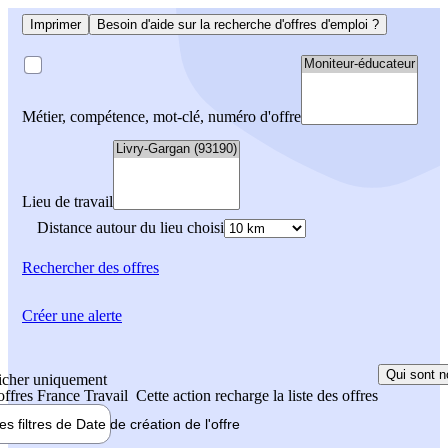
Imprimer
Besoin d'aide sur la recherche d'offres d'emploi ?
Métier, compétence, mot-clé, numéro d'offre
Lieu de travail
Distance autour du lieu choisi
Rechercher
des offres
Créer une alerte
Qui sont n
icher uniquement
 offres France Travail
Cette action recharge la liste des offres
les filtres de
Date de création
de l'offre