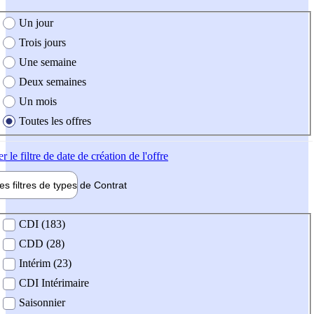
e création de l'offre
Un jour
Trois jours
Une semaine
Deux semaines
Un mois
Toutes les offres
er
le filtre de date de création de l'offre
les filtres de types de
Contrat
de contrat
CDI (183)
CDD (28)
Intérim (23)
CDI Intérimaire
Saisonnier