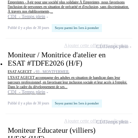
Empreintes - Agir pour une société plus solidaire À Empreintes, nous favorisons
l'inclusion de personnes en situation de précarité et d'exclusion, sans discrimination.
À travers nos établissements,...
CDI - Temps plein
Publié il y a plus de 30 jours
Soyez parmi les 1ers à postuler
Ajouter cette offre à ma sélection
CDI
Temps plein
Moniteur / Monitrice d'atelier en
ESAT #TDFE2026 (H/F)
ESAT AGECET -
93 - MONTFERMEIL
L'ESAT AGECET accompagne des adultes en situation de handicap dans leur
parcours professionnel, en favorisant leur inclusion sociale et leur accès à l'emploi.
Dans le cadre du développement de ses...
CDI - Temps plein
Publié il y a plus de 30 jours
Soyez parmi les 1ers à postuler
Ajouter cette offre à ma sélection
CDI
Temps plein
Moniteur Educateur (villiers)