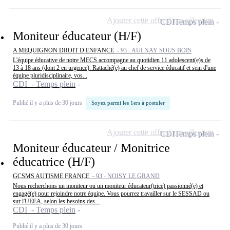
Ajouter cette offre à ma sélection
CDI
Temps plein
Moniteur éducateur (H/F)
A MEQUIGNON DROIT D ENFANCE -
93 - AULNAY SOUS BOIS
L'équipe éducative de notre MECS accompagne au quotidien 11 adolescent(e)s de
13 à 18 ans (dont 2 en urgence). Rattaché(e) au chef de service éducatif et sein d'une
équipe pluridisciplinaire, vos...
CDI - Temps plein
Publié il y a plus de 30 jours
Soyez parmi les 1ers à postuler
Ajouter cette offre à ma sélection
CDI
Temps plein
Moniteur éducateur / Monitrice
éducatrice (H/F)
GCSMS AUTISME FRANCE -
93 - NOISY LE GRAND
Nous recherchons un moniteur ou un moniteur éducateur(trice) passionné(e) et
engagé(e) pour rejoindre notre équipe. Vous pourrez travailler sur le SESSAD ou
sur l'UEEA, selon les besoins des...
CDI - Temps plein
Publié il y a plus de 30 jours