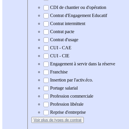
CDI de chantier ou d'opération
Contrat d'Engagement Educatif
Contrat intermittent
Contrat pacte
Contrat d'usage
CUI - CAE
CUI - CIE
Engagement à servir dans la réserve
Franchise
Insertion par l'activ.éco.
Portage salarial
Profession commerciale
Profession libérale
Reprise d'entreprise
Voir plus
de types de contrat