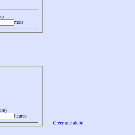
s)
mois
ure)
heures
Créer une alerte