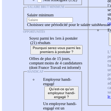
de
l
SALAIRE BRUT MINIMUM
se
si
Salaire minimum
Po
co
Choisissez une périodicité pour le salaire saisi
En
OPPORTUNITÉS
Soyez parmi les 1ers à postuler
(21)
résultats
Pourquoi serez-vous parmi les
L'
premiers à postuler ?
pe
Offres de plus de 15 jours,
en
comptant moins de 4 candidatures
ha
(dont France Travail est informé)
un
HANDICAP
pr
de
Employeur handi-
ad
engagé
ca
Qu'est-ce qu'un
sa
employeur handi-
le
engagé ?
Un employeur handi-
engagé est un