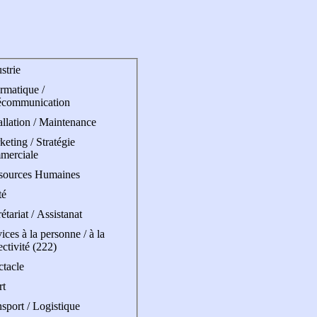
strie
rmatique /
écommunication
allation / Maintenance
eting / Stratégie
merciale
sources Humaines
té
étariat / Assistanat
ices à la personne / à la
ectivité (222)
ctacle
rt
sport / Logistique