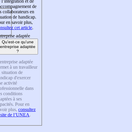
 l’intégration et de
’accompagnement de
s collaborateurs en
tuation de handicap.
ur en savoir plus,
nsultez cet article
.
treprise adaptée
Qu'est-ce qu'une
entreprise adaptée
?
entreprise adaptée
rmet à un travailleur
 situation de
ndicap d'exercer
e activité
ofessionnelle dans
s conditions
aptées à ses
pacités. Pour en
voir plus,
consultez
 site de l’UNEA
.