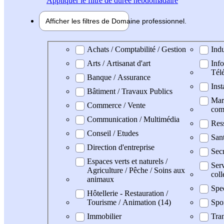
Appliquer
le filtre de durée hebdomadaire
Afficher les filtres de
Domaine pro
fessionnel
Domaine professionel
Achats / Comptabilité / Gestion
Indu
Arts / Artisanat d'art
Info
Tél
Banque / Assurance
Inst
Bâtiment / Travaux Publics
Mark
Commerce / Vente
com
Communication / Multimédia
Res
Conseil / Etudes
San
Direction d'entreprise
Secr
Espaces verts et naturels /
Serv
Agriculture / Pêche / Soins aux
coll
animaux
Spe
Hôtellerie - Restauration /
Tourisme / Animation (14)
Spo
Immobilier
Tran