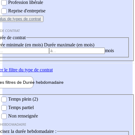
Profession libérale
Reprise d'entreprise
plus
de types de contrat
 DE CONTRAT
ée de contrat
ée minimale (en mois)
Durée maximale (en mois)
mois
er
le filtre du type de contrat
les filtres de
Durée hebdo
madaire
 hebdomadaire
Temps plein (2)
Temps partiel
Non renseignée
 HEBDOMADAIRE
cisez la durée hebdomadaire :