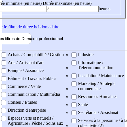
ée minimale (en heure)
Durée maximale (en heure)
heures
er
le filtre de durée hebdomadaire
les filtres de
Domaine pro
fessionnel
ne professionel
Achats / Comptabilité / Gestion
Industrie
Arts / Artisanat d'art
Informatique /
Télécommunication
Banque / Assurance
Installation / Maintenance
Bâtiment / Travaux Publics
Marketing / Stratégie
Commerce / Vente
commerciale
Communication / Multimédia
Ressources Humaines
Conseil / Etudes
Santé
Direction d'entreprise
Secrétariat / Assistanat
Espaces verts et naturels /
Services à la personne / à l
Agriculture / Pêche / Soins aux
collectivité (2)