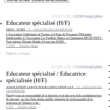
Afficher la carte
(contenu non-accessible)
Ajouter cette offre à ma sélection
CDD
Temps plein
Educateur spécialisé (H/F)
EM3A - ACPEI -
51 - CHALONS-EN-CHAMPAGNE
L'Association Châlonnaise de Parents et d'Amis de Personnes Déficientes
Intellectuelles et \'Association Les Papillons Blancs en Champagne RECRUTENT :
Pour intégrer l'Equipe Mobile d'Appui aux ESMS...
CDD - Temps plein
Publié il y a 10 jours
Ajouter cette offre à ma sélection
CDI
Temps plein
Educateur spécialisé / Educatrice
spécialisée (H/F)
ASSOCIATION LAIQUE POUR L'EDUCATION LA F -
51 - CHÂLONS-EN-
CHAMPAGNE
Placé(e) sous la responsabilité de la directrice et en lien avec le/la coordinateur/trice
de parcours, au sein d'une équipe mobile composée de professionnels de la
protection de l'enfance et du...
CDI - Temps plein