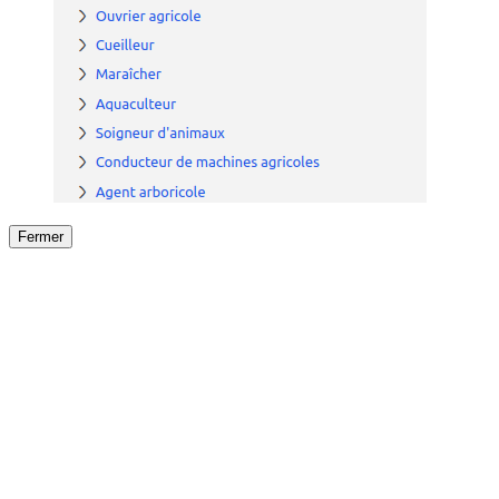
Fermer
Fermer
le détail de l'offre
/
Offre
sur
Offre précéden