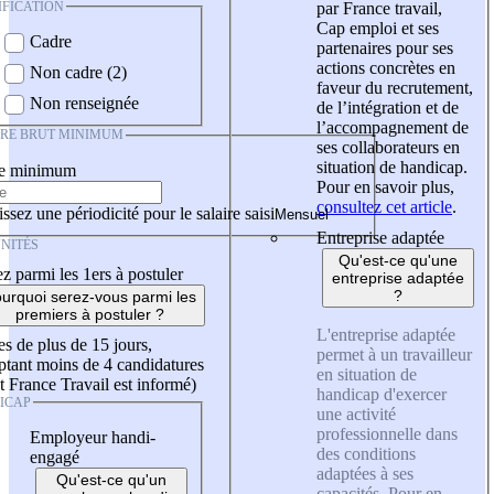
IFICATION
par France travail,
Cap emploi et ses
Cadre
partenaires pour ses
actions concrètes en
Non cadre (2)
faveur du recrutement,
Non renseignée
de l’intégration et de
l’accompagnement de
IRE BRUT MINIMUM
ses collaborateurs en
situation de handicap.
re minimum
Pour en savoir plus,
consultez cet article
.
ssez une périodicité pour le salaire saisi
Entreprise adaptée
NITÉS
Qu'est-ce qu'une
z parmi les 1ers à postuler
entreprise adaptée
?
urquoi serez-vous parmi les
premiers à postuler ?
L'entreprise adaptée
es de plus de 15 jours,
permet à un travailleur
tant moins de 4 candidatures
en situation de
t France Travail est informé)
handicap d'exercer
ICAP
une activité
professionnelle dans
Employeur handi-
des conditions
engagé
adaptées à ses
Qu'est-ce qu'un
capacités. Pour en