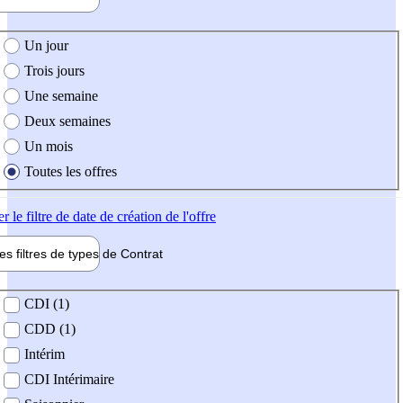
e création de l'offre
Un jour
Trois jours
Une semaine
Deux semaines
Un mois
Toutes les offres
er
le filtre de date de création de l'offre
les filtres de types de
Contrat
de contrat
CDI (1)
CDD (1)
Intérim
CDI Intérimaire