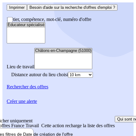
Imprimer
Besoin d'aide sur la recherche d'offres d'emploi ?
Métier, compétence, mot-clé, numéro d'offre
Lieu de travail
Distance autour du lieu choisi
Rechercher
des offres
Créer une alerte
Qui sont n
icher uniquement
 offres France Travail
Cette action recharge la liste des offres
les filtres de
Date de création
de l'offre