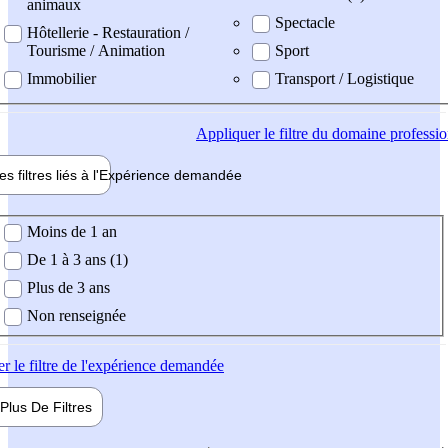
animaux
Spectacle
Hôtellerie - Restauration /
Tourisme / Animation
Sport
Immobilier
Transport / Logistique
Appliquer
le filtre du domaine professi
es filtres liés à l'
Expérience
demandée
ience demandée
Moins de 1 an
De 1 à 3 ans (1)
Plus de 3 ans
Non renseignée
er
le filtre de l'expérience demandée
Plus De
Filtres