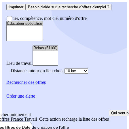
Imprimer
Besoin d'aide sur la recherche d'offres d'emploi ?
Métier, compétence, mot-clé, numéro d'offre
Lieu de travail
Distance autour du lieu choisi
Rechercher
des offres
Créer une alerte
Qui sont n
icher uniquement
 offres France Travail
Cette action recharge la liste des offres
les filtres de
Date de création
de l'offre