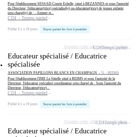
Pour l'établissement SESSAD Courte Echelle, situé à BEZANNES et sous l'autorité
du Directeur, l'éducateur(trice) spécialisé(e) ou éducateur(trice) de jeunes enfants
sera chargé(e) de : - Animer et...
CDI - Temps partiel
Publié il y a 18 jours
Soyez parmi les 1ers à postuler
Ajouter cette offre à ma sélection
CDI
Temps partiel
Educateur spécialisé / Educatrice
spécialisée
ASSOCIATION PAPILLONS BLANCS EN CHAMPAGN -
51 - REIMS
Pour l'établissement l'IME La Sittelle situé à REIMS et sous l'autorité de la
Directeur, l'éducateur spécialisé coordinateur sera chargé de : Sous l'autorité du
Directeur, l'éducateur(trice)...
CDI - Temps partiel
Publié il y a 19 jours
Soyez parmi les 1ers à postuler
Ajouter cette offre à ma sélection
CDI
Temps plein
Educateur spécialisé / Educatrice