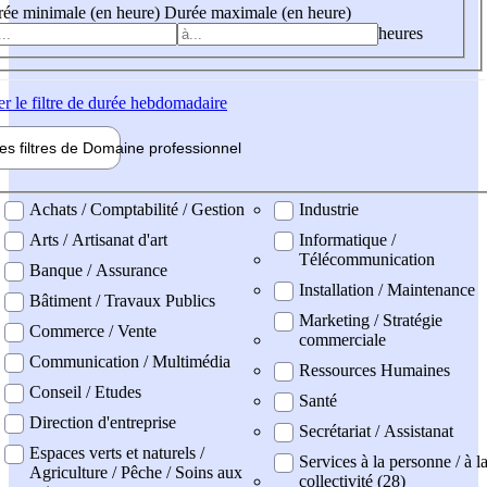
ée minimale (en heure)
Durée maximale (en heure)
heures
er
le filtre de durée hebdomadaire
les filtres de
Domaine pro
fessionnel
ne professionel
Achats / Comptabilité / Gestion
Industrie
Arts / Artisanat d'art
Informatique /
Télécommunication
Banque / Assurance
Installation / Maintenance
Bâtiment / Travaux Publics
Marketing / Stratégie
Commerce / Vente
commerciale
Communication / Multimédia
Ressources Humaines
Conseil / Etudes
Santé
Direction d'entreprise
Secrétariat / Assistanat
Espaces verts et naturels /
Services à la personne / à l
Agriculture / Pêche / Soins aux
collectivité (28)