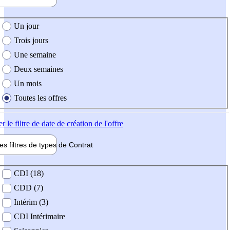
e création de l'offre
Un jour
Trois jours
Une semaine
Deux semaines
Un mois
Toutes les offres
er
le filtre de date de création de l'offre
les filtres de types de
Contrat
de contrat
CDI (18)
CDD (7)
Intérim (3)
CDI Intérimaire