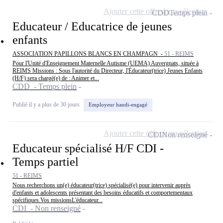
Ajouter cette offre à ma sélection
CDD
Temps plein
Educateur / Educatrice de jeunes
enfants
ASSOCIATION PAPILLONS BLANCS EN CHAMPAGN -
51 - REIMS
Pour l'Unité d'Enseignement Maternelle Autisme (UEMA) Auvergnats, située à
REIMS Missions : Sous l'autorité du Directeur, l'Éducateur(trice) Jeunes Enfants
(H/F) sera chargé(e) de : Animer et...
CDD - Temps plein
Publié il y a plus de 30 jours
Employeur handi-engagé
Ajouter cette offre à ma sélection
CDI
Non renseigné
Educateur spécialisé H/F CDI -
Temps partiel
51 - REIMS
Nous recherchons un(e) éducateur(trice) spécialisé(e) pour intervenir auprès
d'enfants et adolescents présentant des besoins éducatifs et comportementaux
spécifiques.Vos missionsL'éducateur...
CDI - Non renseigné