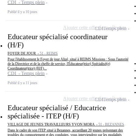
CDI - Temps plein
Publié il y a 10 jours
Ajouter cette offre à ma sélection
CDI
Temps plein
Educateur spécialisé coordinateur
(H/F)
FOYER DE JOUR -
51 - REIMS
Pour l'établissement le Foyer de jour Alizé, situé à REIMS Missions : Sous l'autorité
de la Directrice et de la cheffe de service, l'Éducateur(trice) Spécialisé(e)
Coordinateur(trice) (H/F)...
CDI - Temps plein
Publié il y a 11 jours
Ajouter cette offre à ma sélection
CDI
Temps plein
Educateur spécialisé / Educatrice
spécialisée - ITEP (H/F)
VILLAGE DE JEUNES TRAVAILLEURS YVON MORA -
51 - BEZANNES
Dans le cadre de son ITEP situé à Bezannes, accueillant 20 jeunes présentant des
troubles du comportement et des conduites, vous interviendrez sur les modalités