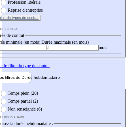
Profession libérale
Reprise d'entreprise
plus
de types de contrat
 DE CONTRAT
ée de contrat
ée minimale (en mois)
Durée maximale (en mois)
mois
er
le filtre du type de contrat
les filtres de
Durée hebdo
madaire
 hebdomadaire
Temps plein (20)
Temps partiel (2)
Non renseignée (6)
 HEBDOMADAIRE
cisez la durée hebdomadaire :