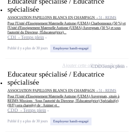
Educateur spécialisé / Educatrice
spécialisée
ASSOCIATION PAPILLONS BLANCS EN CHAMPAGN -
51 - REIMS
Pour l'Unité d'Enseignement Maternelle Autisme (UEMA) Charbonneaux (50 %) et
l'Unité d'Enseignement Maternelle Autisme (UEMA) Auvergnats (50 %) et sous
l'autorité du Directeur, l'Éducateur(trice)...
CDI - Temps plein
Publié il y a plus de 30 jours
Employeur handi-engagé
Ajouter cette offre à ma sélection
CDD
Temps plein
Educateur spécialisé / Educatrice
spécialisée
ASSOCIATION PAPILLONS BLANCS EN CHAMPAGN -
51 - REIMS
Pour l'Unité d'Enseignement Maternelle Autisme (UEMA) Auvergnats, située à
REIMS Missions : Sous l'autorité du Directeur, l'Éducateur(trice) Spécialisé(e)
(H/F) sera chargé(e) de : Animer et...
CDD - Temps plein
Publié il y a plus de 30 jours
Employeur handi-engagé