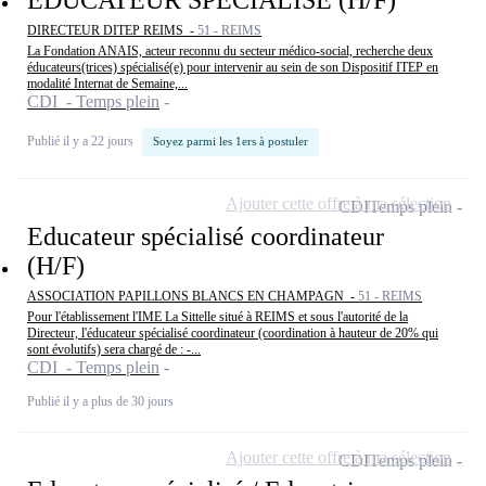
DIRECTEUR DITEP REIMS -
51 - REIMS
La Fondation ANAIS, acteur reconnu du secteur médico-social, recherche deux
éducateurs(trices) spécialisé(e) pour intervenir au sein de son Dispositif ITEP en
modalité Internat de Semaine,...
CDI - Temps plein
Publié il y a 22 jours
Soyez parmi les 1ers à postuler
Ajouter cette offre à ma sélection
CDI
Temps plein
Educateur spécialisé coordinateur
(H/F)
ASSOCIATION PAPILLONS BLANCS EN CHAMPAGN -
51 - REIMS
Pour l'établissement l'IME La Sittelle situé à REIMS et sous l'autorité de la
Directeur, l'éducateur spécialisé coordinateur (coordination à hauteur de 20% qui
sont évolutifs) sera chargé de : -...
CDI - Temps plein
Publié il y a plus de 30 jours
Ajouter cette offre à ma sélection
CDI
Temps plein