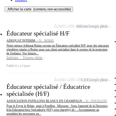
Distance
Afficher la carte
(contenu non-accessible)
Ajouter cette offre à ma sélection
Intérim
Temps plein
Éducateur spécialisé H/F
ADEQUAT INTERIM -
51 - REIMS
Notre agence Adéquat Reims recrute un Éducateur spécialisé H/F pour des missions
régulières situées à Reims pour son client spécialisé dans le secteur de la protection
de l'enfance. Vos futures...
Intérim - Temps plein
Publié il y a 4 jours
Ajouter cette offre à ma sélection
CDI
Temps plein
Éducateur spécialisé / Éducatrice
spécialisée (H/F)
ASSOCIATION PAPILLONS BLANCS EN CHAMPAGN -
51 - POUILLON
Pour le Foyer le Relais, situé à Pouillon : Missions : Sous l'autorité de la Directrice,
le/la Educateur/trice Spécialisé/e (H/F) sera chargé(e) de : - Accompagner au
quotidien les personnes en...