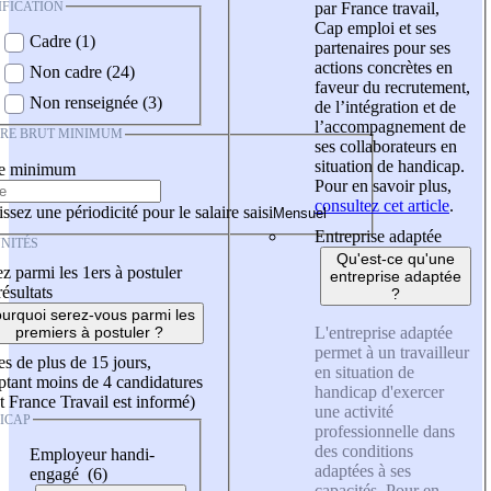
IFICATION
par France travail,
Cap emploi et ses
Cadre (1)
partenaires pour ses
actions concrètes en
Non cadre (24)
faveur du recrutement,
Non renseignée (3)
de l’intégration et de
l’accompagnement de
IRE BRUT MINIMUM
ses collaborateurs en
situation de handicap.
re minimum
Pour en savoir plus,
consultez cet article
.
ssez une périodicité pour le salaire saisi
Entreprise adaptée
NITÉS
Qu'est-ce qu'une
z parmi les 1ers à postuler
entreprise adaptée
résultats
?
urquoi serez-vous parmi les
L'entreprise adaptée
premiers à postuler ?
permet à un travailleur
es de plus de 15 jours,
en situation de
tant moins de 4 candidatures
handicap d'exercer
t France Travail est informé)
une activité
ICAP
professionnelle dans
des conditions
Employeur handi-
adaptées à ses
engagé (6)
capacités. Pour en