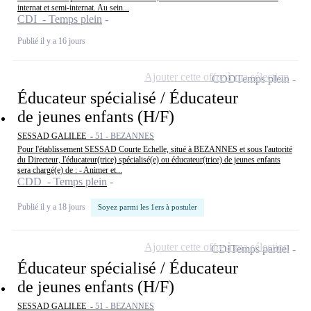
internat et semi-internat. Au sein...
CDI - Temps plein
Publié il y a 16 jours
Ajouter cette offre à ma sélection
CDD
Temps plein
Éducateur spécialisé / Éducateur
de jeunes enfants (H/F)
SESSAD GALILEE -
51 - BEZANNES
Pour l'établissement SESSAD Courte Echelle, situé à BEZANNES et sous l'autorité
du Directeur, l'éducateur(trice) spécialisé(e) ou éducateur(trice) de jeunes enfants
sera chargé(e) de : - Animer et...
CDD - Temps plein
Publié il y a 18 jours
Soyez parmi les 1ers à postuler
Ajouter cette offre à ma sélection
CDI
Temps partiel
Éducateur spécialisé / Éducateur
de jeunes enfants (H/F)
SESSAD GALILEE -
51 - BEZANNES