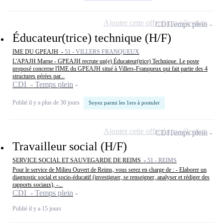
Ajouter cette offre à ma sélection
CDI
Temps plein
Éducateur(trice) technique (H/F)
IME DU GPEAJH -
51 - VILLERS FRANQUEUX
L'APAJH Marne - GPEAJH recrute un(e) Éducateur(trice) Technique. Le poste
proposé concerne l'IME du GPEAJH situé à Villers-Franqueux qui fait partie des 4
structures gérées par...
CDI - Temps plein
Publié il y a plus de 30 jours
Soyez parmi les 1ers à postuler
Ajouter cette offre à ma sélection
CDI
Temps plein
Travailleur social (H/F)
SERVICE SOCIAL ET SAUVEGARDE DE REIMS -
51 - REIMS
Pour le service de Milieu Ouvert de Reims, vous serez en charge de : - Elaborer un
diagnostic social et socio-éducatif (investiguer, se renseigner, analyser et rédiger des
rapports sociaux), -...
CDI - Temps plein
Publié il y a 15 jours