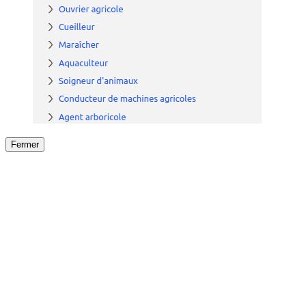
Fermer
Fermer
le détail de l'offre
/
Offre
sur
Offre précéden