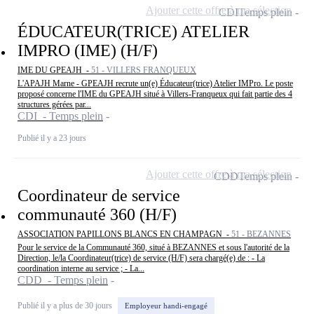
Ajouter cette offre à ma sélection
CDI
Temps plein
ÉDUCATEUR(TRICE) ATELIER
IMPRO (IME) (H/F)
IME DU GPEAJH -
51 - VILLERS FRANQUEUX
L'APAJH Marne - GPEAJH recrute un(e) Éducateur(trice) Atelier IMPro. Le poste
proposé concerne l'IME du GPEAJH situé à Villers-Franqueux qui fait partie des 4
structures gérées par...
CDI - Temps plein
Publié il y a 23 jours
Ajouter cette offre à ma sélection
CDD
Temps plein
Coordinateur de service
communauté 360 (H/F)
ASSOCIATION PAPILLONS BLANCS EN CHAMPAGN -
51 - BEZANNES
Pour le service de la Communauté 360, situé à BEZANNES et sous l'autorité de la
Direction, le/la Coordinateur(trice) de service (H/F) sera chargé(e) de : - La
coordination interne au service ; - La...
CDD - Temps plein
Publié il y a plus de 30 jours
Employeur handi-engagé