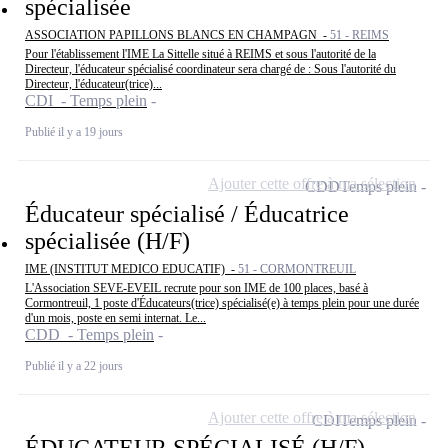
spécialisée
ASSOCIATION PAPILLONS BLANCS EN CHAMPAGN -
51 - REIMS
Pour l'établissement l'IME La Sittelle situé à REIMS et sous l'autorité de la
Directeur, l'éducateur spécialisé coordinateur sera chargé de : Sous l'autorité du
Directeur, l'éducateur(trice)...
CDI - Temps plein
Publié il y a 19 jours
Ajouter cette offre à ma sélection
CDD
Temps plein
Éducateur spécialisé / Éducatrice
spécialisée (H/F)
IME (INSTITUT MEDICO EDUCATIF) -
51 - CORMONTREUIL
L'Association SEVE-EVEIL recrute pour son IME de 100 places, basé à
Cormontreuil, 1 poste d'Éducateurs(trice) spécialisé(e) à temps plein pour une durée
d'un mois, poste en semi internat. Le...
CDD - Temps plein
Publié il y a 22 jours
Ajouter cette offre à ma sélection
CDI
Temps plein
ÉDUCATEUR SPÉCIALISÉ (H/F)