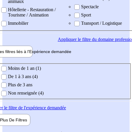
animaux
Spectacle
Hôtellerie - Restauration /
Tourisme / Animation
Sport
Immobilier
Transport / Logistique
Appliquer
le filtre du domaine professi
es filtres liés à l'
Expérience
demandée
ience demandée
Moins de 1 an (1)
De 1 à 3 ans (4)
Plus de 3 ans
Non renseignée (4)
er
le filtre de l'expérience demandée
Plus De
Filtres