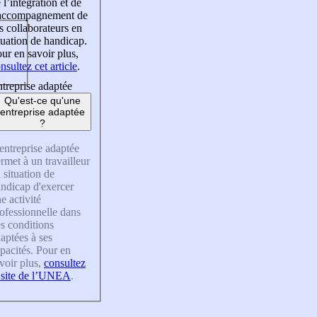
 l’intégration et de
’accompagnement de
s collaborateurs en
tuation de handicap.
ur en savoir plus,
nsultez cet article
.
treprise adaptée
Qu'est-ce qu'une
entreprise adaptée
?
entreprise adaptée
rmet à un travailleur
 situation de
ndicap d'exercer
e activité
ofessionnelle dans
s conditions
aptées à ses
pacités. Pour en
voir plus,
consultez
 site de l’UNEA
.