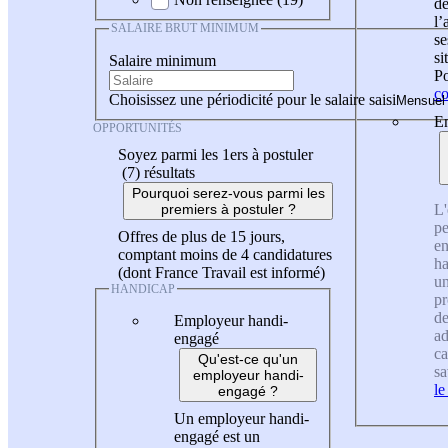
de
l
SALAIRE BRUT MINIMUM
se
si
Salaire minimum
Po
co
Choisissez une périodicité pour le salaire saisi
En
OPPORTUNITÉS
Soyez parmi les 1ers à postuler
(7)
résultats
Pourquoi serez-vous parmi les
L'
premiers à postuler ?
pe
Offres de plus de 15 jours,
en
comptant moins de 4 candidatures
ha
(dont France Travail est informé)
un
HANDICAP
pr
de
Employeur handi-
ad
engagé
ca
Qu'est-ce qu'un
sa
employeur handi-
le
engagé ?
Un employeur handi-
engagé est un