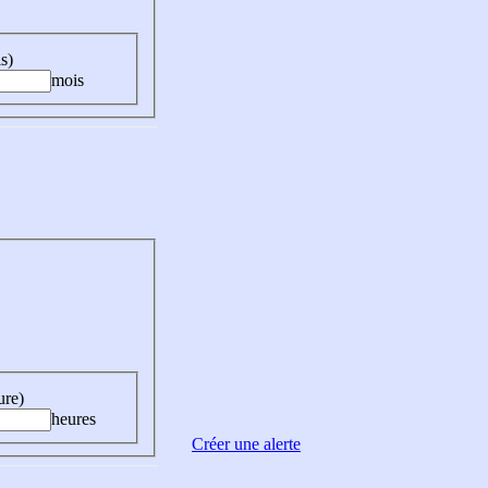
s)
mois
ure)
heures
Créer une alerte