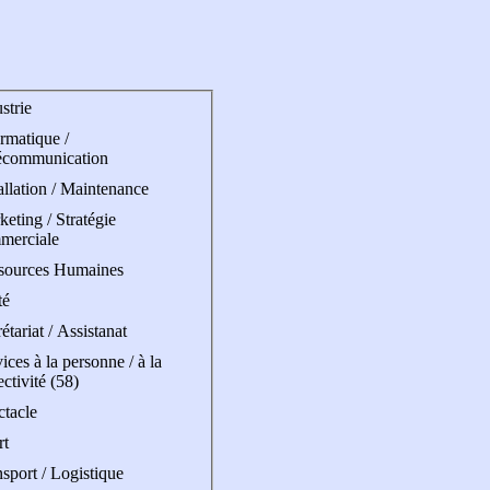
strie
rmatique /
écommunication
allation / Maintenance
eting / Stratégie
merciale
sources Humaines
té
étariat / Assistanat
ices à la personne / à la
ectivité (58)
ctacle
rt
sport / Logistique