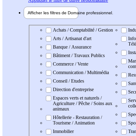
Appliquer
le filtre de durée hebdomadaire
Afficher les filtres de
Domaine pro
fessionnel
Domaine professionel
Achats / Comptabilité / Gestion
Indu
Arts / Artisanat d'art
Info
Tél
Banque / Assurance
Inst
Bâtiment / Travaux Publics
Mark
Commerce / Vente
com
Communication / Multimédia
Res
Conseil / Etudes
San
Direction d'entreprise
Secr
Espaces verts et naturels /
Serv
Agriculture / Pêche / Soins aux
coll
animaux
Spe
Hôtellerie - Restauration /
Tourisme / Animation
Spo
Immobilier
Tran