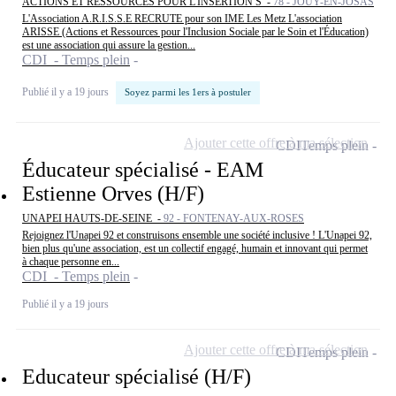
ACTIONS ET RESSOURCES POUR L'INSERTION S -
78 - JOUY-EN-JOSAS
L'Association A.R.I.S.S.E RECRUTE pour son IME Les Metz L'association
ARISSE (Actions et Ressources pour l'Inclusion Sociale par le Soin et l'Éducation)
est une association qui assure la gestion...
CDI - Temps plein
Publié il y a 19 jours
Soyez parmi les 1ers à postuler
Ajouter cette offre à ma sélection
CDI
Temps plein
Éducateur spécialisé - EAM
Estienne Orves (H/F)
UNAPEI HAUTS-DE-SEINE -
92 - FONTENAY-AUX-ROSES
Rejoignez l'Unapei 92 et construisons ensemble une société inclusive ! L'Unapei 92,
bien plus qu'une association, est un collectif engagé, humain et innovant qui permet
à chaque personne en...
CDI - Temps plein
Publié il y a 19 jours
Ajouter cette offre à ma sélection
CDI
Temps plein
Educateur spécialisé (H/F)