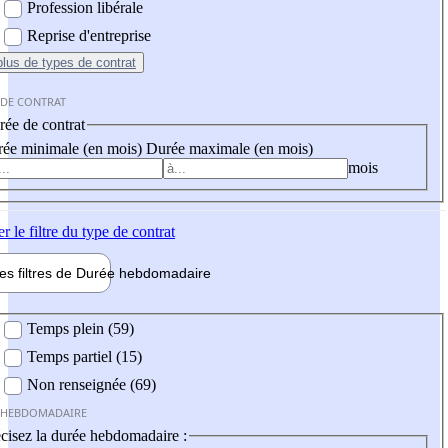
Profession libérale
Reprise d'entreprise
plus
de types de contrat
 DE CONTRAT
ée de contrat
ée minimale (en mois)
Durée maximale (en mois)
mois
er
le filtre du type de contrat
les filtres de
Durée hebdo
madaire
 hebdomadaire
Temps plein (59)
Temps partiel (15)
Non renseignée (69)
 HEBDOMADAIRE
cisez la durée hebdomadaire :