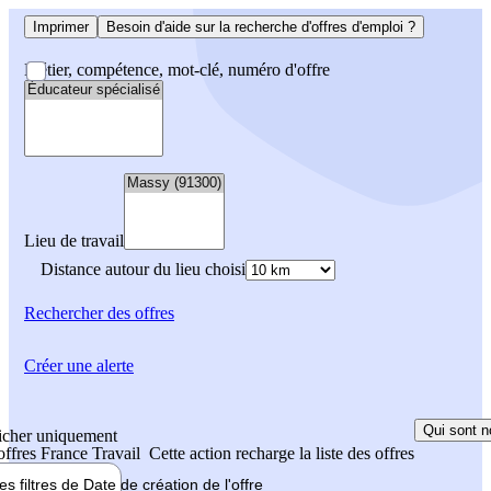
Imprimer
Besoin d'aide sur la recherche d'offres d'emploi ?
Métier, compétence, mot-clé, numéro d'offre
Lieu de travail
Distance autour du lieu choisi
Rechercher
des offres
Créer une alerte
Qui sont n
icher uniquement
 offres France Travail
Cette action recharge la liste des offres
les filtres de
Date de création
de l'offre