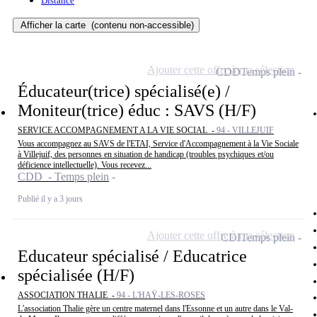
Distance
Afficher la carte
(contenu non-accessible)
Ajouter cette offre à ma sélection
CDD
Temps plein
Éducateur(trice) spécialisé(e) /
Moniteur(trice) éduc : SAVS (H/F)
SERVICE ACCOMPAGNEMENT A LA VIE SOCIAL -
94 - VILLEJUIF
Vous accompagnez au SAVS de l'ETAI, Service d'Accompagnement à la Vie Sociale
à Villejuif, des personnes en situation de handicap (troubles psychiques et/ou
déficience intellectuelle). Vous recevez...
CDD - Temps plein
Publié il y a 3 jours
Ajouter cette offre à ma sélection
CDI
Temps plein
Educateur spécialisé / Educatrice
spécialisée (H/F)
ASSOCIATION THALIE -
94 - L'HAŸ-LES-ROSES
L'association Thalie gère un centre maternel dans l'Essonne et un autre dans le Val-