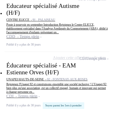
Educateur spécialisé Autisme
(H/F)
CENTRE ELICCE -
91 - PALAISEAU
Poste à pourvoir en septembre Introduction Rejoignez le Centre ELICCE,
établissement spécialisé dans l'Analyse Appliquée du Comportement (ABA), dédié à
l'accompagnement d'enfants présentant un...
CDD - Temps plein
Publié il y a plus de 30 jours
Ajouter cette offre à ma sélection
CDI
Temps plein
Éducateur spécialisé - EAM
Estienne Orves (H/F)
UNAPEI HAUTS-DE-SEINE -
92 - FONTENAY-AUX-ROSES
Rejoignez l'Unapei 92 et construisons ensemble une société inclusive ! L'Unapei 92,
bien plus qu'une association, est un collectif engagé, humain et innovant qui permet
à chaque personne en...
CDI - Temps plein
Publié il y a plus de 30 jours
Soyez parmi les 1ers à postuler