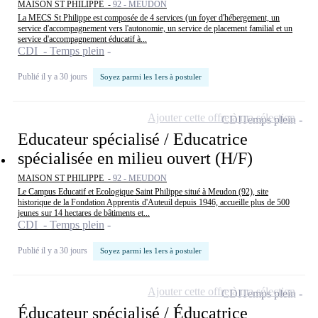
MAISON ST PHILIPPE -
92 - MEUDON
La MECS St Philippe est composée de 4 services (un foyer d'hébergement, un
service d'accompagnement vers l'autonomie, un service de placement familial et un
service d'accompagnement éducatif à...
CDI - Temps plein
Publié il y a 30 jours
Soyez parmi les 1ers à postuler
Ajouter cette offre à ma sélection
CDI
Temps plein
Educateur spécialisé / Educatrice
spécialisée en milieu ouvert (H/F)
MAISON ST PHILIPPE -
92 - MEUDON
Le Campus Educatif et Ecologique Saint Philippe situé à Meudon (92), site
historique de la Fondation Apprentis d'Auteuil depuis 1946, accueille plus de 500
jeunes sur 14 hectares de bâtiments et...
CDI - Temps plein
Publié il y a 30 jours
Soyez parmi les 1ers à postuler
Ajouter cette offre à ma sélection
CDI
Temps plein
Éducateur spécialisé / Éducatrice