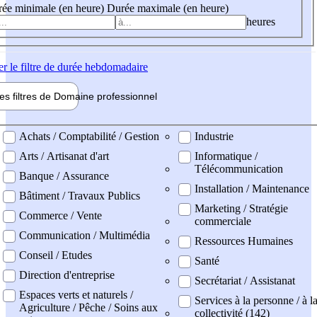
ée minimale (en heure)
Durée maximale (en heure)
heures
er
le filtre de durée hebdomadaire
les filtres de
Domaine pro
fessionnel
ne professionel
Achats / Comptabilité / Gestion
Industrie
Arts / Artisanat d'art
Informatique /
Télécommunication
Banque / Assurance
Installation / Maintenance
Bâtiment / Travaux Publics
Marketing / Stratégie
Commerce / Vente
commerciale
Communication / Multimédia
Ressources Humaines
Conseil / Etudes
Santé
Direction d'entreprise
Secrétariat / Assistanat
Espaces verts et naturels /
Services à la personne / à l
Agriculture / Pêche / Soins aux
collectivité (142)