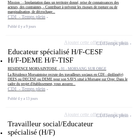
Mission : - Implantation dans un territoire donné, prise de connaissances des
acteurs, des contraintes, - Contribuer à prévenir les risques de rupture ou de
marginalisation, de décrochage...
CDI - Temps plein
Publié il y a 9 jours
Ajouter cette offre à ma sélection
CDI
Temps plein
Educateur spécialisé H/F-CESF
H/F-DEME H/F-TISF
RESIDENCE MORSAINTOISE -
91 - MORSANG SUR ORGE
La Résidence Morsaintoise recrute des travailleurs sociaux en CDI - diplômé(e)
DEES ou DECESF ou DEME pour son SAVS situé à Morsang sur Orge. Dans le
cadre du projet d'établissement, vous assurez...
CDI - Temps plein
Publié il y a 13 jours
Ajouter cette offre à ma sélection
CDI
Temps plein
Travailleur social/Educateur
spécialisé (H/F)