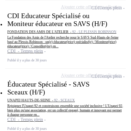
Ajouter cette offre à ma sélection
CDI
Temps plein
CDI Educateur Spécialisé ou
Moniteur éducateur en SAVS (H/F)
FONDATION DES AMIS DE L'ATELIER -
92 - LE PLESSIS ROBINSON
La Fondation des Amis de l'Atelier recherche pour le SAVS Sud-Hauts-de-Seine
basé au Plessis-Robinson : un(e) éducateur(trice) spécialisé(e) / Moniteur(trice)
éducateur(trice) / Conseiller(ère) en...
CDI - Temps plein
Publié il y a plus de 30 jours
Ajouter cette offre à ma sélection
CDI
Temps plein
Éducateur Spécialisé - SAVS
Sceaux (H/F)
UNAPEI HAUTS-DE-SEINE -
92 - SCEAUX
Rejoignez l'Unapei 92 et construisons ensemble une société inclusive ! L'Unapei 92,
bien plus qu'une association, est un collectif engagé, humain et innovant qui permet
à chaque personne en...
CDI - Temps plein
Publié il y a plus de 30 jours