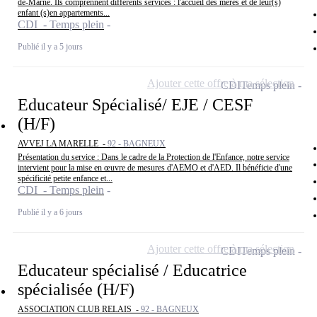
de-Marne. Ils comprennent différents services : l'accueil des mères et de leur(s)
enfant (s)en appartements...
CDI - Temps plein
Publié il y a 5 jours
Ajouter cette offre à ma sélection
CDI
Temps plein
Educateur Spécialisé/ EJE / CESF
(H/F)
AVVEJ LA MARELLE -
92 - BAGNEUX
Présentation du service : Dans le cadre de la Protection de l'Enfance, notre service
intervient pour la mise en œuvre de mesures d'AEMO et d'AED. Il bénéficie d'une
spécificité petite enfance et...
CDI - Temps plein
Publié il y a 6 jours
Ajouter cette offre à ma sélection
CDI
Temps plein
Educateur spécialisé / Educatrice
spécialisée (H/F)
ASSOCIATION CLUB RELAIS -
92 - BAGNEUX