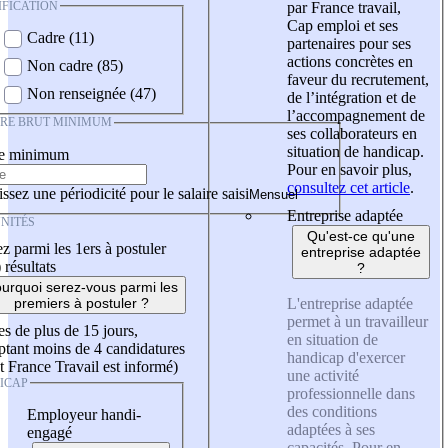
IFICATION
par France travail,
Cap emploi et ses
Cadre (11)
partenaires pour ses
actions concrètes en
Non cadre (85)
faveur du recrutement,
Non renseignée (47)
de l’intégration et de
l’accompagnement de
IRE BRUT MINIMUM
ses collaborateurs en
situation de handicap.
re minimum
Pour en savoir plus,
consultez cet article
.
ssez une périodicité pour le salaire saisi
Entreprise adaptée
NITÉS
Qu'est-ce qu'une
z parmi les 1ers à postuler
entreprise adaptée
)
résultats
?
urquoi serez-vous parmi les
L'entreprise adaptée
premiers à postuler ?
permet à un travailleur
es de plus de 15 jours,
en situation de
tant moins de 4 candidatures
handicap d'exercer
t France Travail est informé)
une activité
ICAP
professionnelle dans
des conditions
Employeur handi-
adaptées à ses
engagé
capacités. Pour en