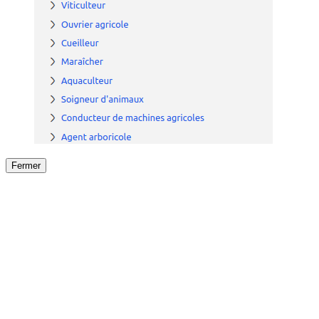
Fermer
Fermer
le détail de l'offre
/
Offre
sur
Offre précéden