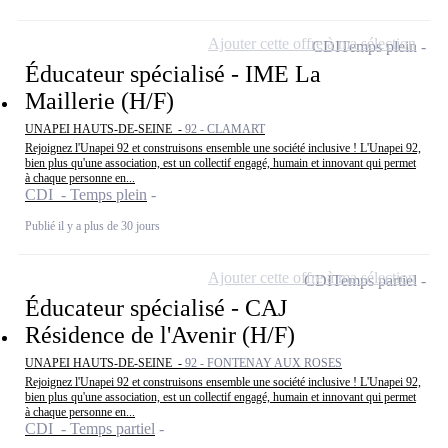
Ajouter cette offre à ma sélection
CDI
Temps plein
Éducateur spécialisé - IME La
Maillerie (H/F)
UNAPEI HAUTS-DE-SEINE -
92 - CLAMART
Rejoignez l'Unapei 92 et construisons ensemble une société inclusive ! L'Unapei 92,
bien plus qu'une association, est un collectif engagé, humain et innovant qui permet
à chaque personne en...
CDI - Temps plein
Publié il y a plus de 30 jours
Ajouter cette offre à ma sélection
CDI
Temps partiel
Éducateur spécialisé - CAJ
Résidence de l'Avenir (H/F)
UNAPEI HAUTS-DE-SEINE -
92 - FONTENAY AUX ROSES
Rejoignez l'Unapei 92 et construisons ensemble une société inclusive ! L'Unapei 92,
bien plus qu'une association, est un collectif engagé, humain et innovant qui permet
à chaque personne en...
CDI - Temps partiel