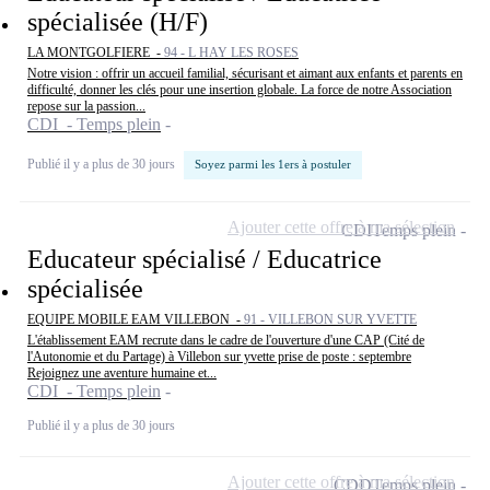
spécialisée (H/F)
LA MONTGOLFIERE -
94 - L HAY LES ROSES
Notre vision : offrir un accueil familial, sécurisant et aimant aux enfants et parents en
difficulté, donner les clés pour une insertion globale. La force de notre Association
repose sur la passion...
CDI - Temps plein
Publié il y a plus de 30 jours
Soyez parmi les 1ers à postuler
Ajouter cette offre à ma sélection
CDI
Temps plein
Educateur spécialisé / Educatrice
spécialisée
EQUIPE MOBILE EAM VILLEBON -
91 - VILLEBON SUR YVETTE
L'établissement EAM recrute dans le cadre de l'ouverture d'une CAP (Cité de
l'Autonomie et du Partage) à Villebon sur yvette prise de poste : septembre
Rejoignez une aventure humaine et...
CDI - Temps plein
Publié il y a plus de 30 jours
Ajouter cette offre à ma sélection
CDD
Temps plein