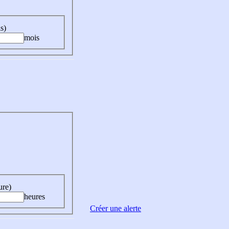
s)
mois
ure)
heures
Créer une alerte