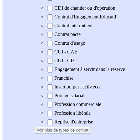
CDI de chantier ou d'opération
Contrat d'Engagement Educatif
Contrat intermittent
Contrat pacte
Contrat d'usage
CUI - CAE
CUI - CIE
Engagement à servir dans la réserve
Franchise
Insertion par l'activ.éco.
Portage salarial
Profession commerciale
Profession libérale
Reprise d'entreprise
Voir plus
de types de contrat