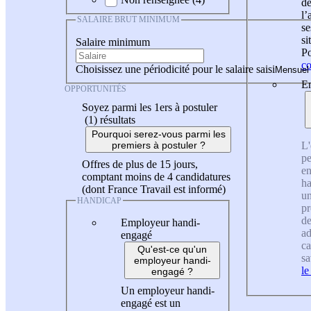
de
l
SALAIRE BRUT MINIMUM
se
si
Salaire minimum
Po
co
Choisissez une périodicité pour le salaire saisi
En
OPPORTUNITÉS
Soyez parmi les 1ers à postuler
(1)
résultats
Pourquoi serez-vous parmi les
L'
premiers à postuler ?
pe
Offres de plus de 15 jours,
en
comptant moins de 4 candidatures
ha
(dont France Travail est informé)
un
HANDICAP
pr
de
Employeur handi-
ad
engagé
ca
Qu'est-ce qu'un
sa
employeur handi-
le
engagé ?
Un employeur handi-
engagé est un