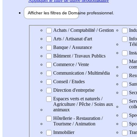
Appliquer
le filtre de durée hebdomadaire
Afficher les filtres de
Domaine pro
fessionnel
Domaine professionel
Achats / Comptabilité / Gestion
Indu
Arts / Artisanat d'art
Info
Tél
Banque / Assurance
Inst
Bâtiment / Travaux Publics
Mark
Commerce / Vente
com
Communication / Multimédia
Res
Conseil / Etudes
San
Direction d'entreprise
Secr
Espaces verts et naturels /
Serv
Agriculture / Pêche / Soins aux
coll
animaux
Spe
Hôtellerie - Restauration /
Tourisme / Animation
Spo
Immobilier
Tran