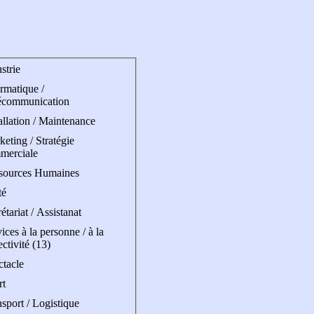
strie
rmatique /
écommunication
allation / Maintenance
eting / Stratégie
merciale
sources Humaines
té
étariat / Assistanat
ices à la personne / à la
ectivité (13)
ctacle
rt
sport / Logistique