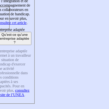
 l’intégration et de
’accompagnement de
s collaborateurs en
tuation de handicap.
ur en savoir plus,
nsultez cet article
.
treprise adaptée
Qu'est-ce qu'une
entreprise adaptée
?
entreprise adaptée
rmet à un travailleur
 situation de
ndicap d'exercer
e activité
ofessionnelle dans
s conditions
aptées à ses
pacités. Pour en
voir plus,
consultez
 site de l’UNEA
.