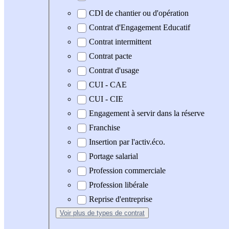
CDI de chantier ou d'opération
Contrat d'Engagement Educatif
Contrat intermittent
Contrat pacte
Contrat d'usage
CUI - CAE
CUI - CIE
Engagement à servir dans la réserve
Franchise
Insertion par l'activ.éco.
Portage salarial
Profession commerciale
Profession libérale
Reprise d'entreprise
Voir plus
de types de contrat