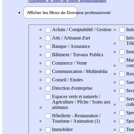
Appliquer
le filtre de durée hebdomadaire
Afficher les filtres de
Domaine pro
fessionnel
Domaine professionel
Achats / Comptabilité / Gestion
Indu
Arts / Artisanat d'art
Info
Tél
Banque / Assurance
Inst
Bâtiment / Travaux Publics
Mark
Commerce / Vente
com
Communication / Multimédia
Res
Conseil / Etudes
Sant
Direction d'entreprise
Secr
Espaces verts et naturels /
Serv
Agriculture / Pêche / Soins aux
coll
animaux
Spe
Hôtellerie - Restauration /
Tourisme / Animation (1)
Spo
Immobilier
Tran