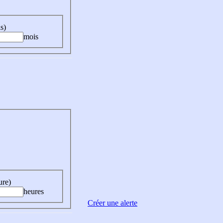
s)
mois
ure)
heures
Créer une alerte