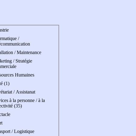
strie
rmatique /
écommunication
allation / Maintenance
eting / Stratégie
merciale
sources Humaines
é (1)
étariat / Assistanat
ices à la personne / à la
ectivité (35)
ctacle
rt
sport / Logistique