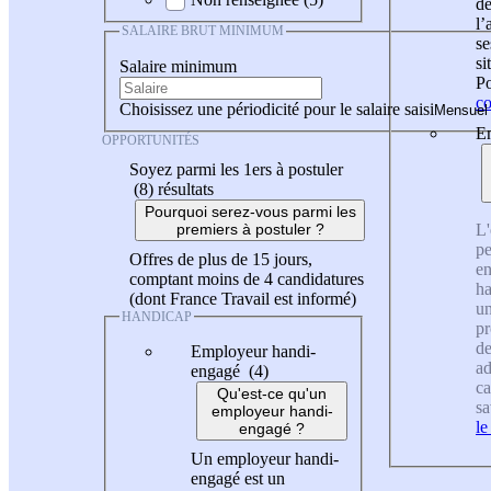
de
l
SALAIRE BRUT MINIMUM
se
si
Salaire minimum
Po
co
Choisissez une périodicité pour le salaire saisi
En
OPPORTUNITÉS
Soyez parmi les 1ers à postuler
(8)
résultats
Pourquoi serez-vous parmi les
L'
premiers à postuler ?
pe
Offres de plus de 15 jours,
en
comptant moins de 4 candidatures
ha
(dont France Travail est informé)
un
HANDICAP
pr
de
Employeur handi-
ad
engagé (4)
ca
Qu'est-ce qu'un
sa
employeur handi-
le
engagé ?
Un employeur handi-
engagé est un