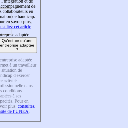
 l’intégration et de
’accompagnement de
s collaborateurs en
tuation de handicap.
ur en savoir plus,
nsultez cet article
.
treprise adaptée
Qu'est-ce qu'une
entreprise adaptée
?
entreprise adaptée
rmet à un travailleur
 situation de
ndicap d'exercer
e activité
ofessionnelle dans
s conditions
aptées à ses
pacités. Pour en
voir plus,
consultez
 site de l’UNEA
.